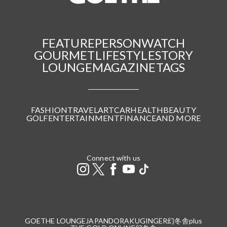
FEATURE
PERSON
WATCH
GOURMET
LIFESTYLE
STORY
LOUNGE
MAGAZINE
TAGS
FASHION
TRAVEL
ART
CAR
HEALTH
BEAUTY
GOLF
ENTERTAINMENT
FINANCE
AND MORE
Connect with us
GOETHE LOUNGE
JAPANDORAKU
GINGER
幻冬舎plus