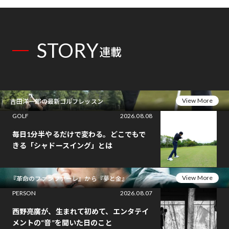
STORY
連載
View More
吉田洋一郎の最新ゴルフレッスン
GOLF
2026.08.08
毎日1分半やるだけで変わる。どこでもで
きる「シャドースイング」とは
View More
『革命のファンファーレ』から『夢と金』
PERSON
2026.08.07
西野亮廣が、生まれて初めて、エンタテイ
メントの“音”を聞いた日のこと