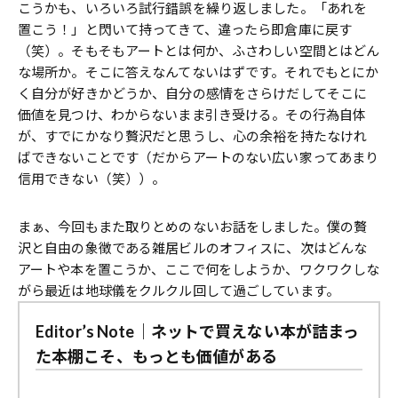
こうかも、いろいろ試行錯誤を繰り返しました。「あれを
置こう！」と閃いて持ってきて、違ったら即倉庫に戻す
（笑）。そもそもアートとは何か、ふさわしい空間とはどん
な場所か。そこに答えなんてないはずです。それでもとにか
く自分が好きかどうか、自分の感情をさらけだしてそこに
価値を見つけ、わからないまま引き受ける。その行為自体
が、すでにかなり贅沢だと思うし、心の余裕を持たなけれ
ばできないことです（だからアートのない広い家ってあまり
信用できない（笑））。
まぁ、今回もまた取りとめのないお話をしました。僕の贅
沢と自由の象徴である雑居ビルのオフィスに、次はどんな
アートや本を置こうか、ここで何をしようか、ワクワクしな
がら最近は地球儀をクルクル回して過ごしています。
Editor’s Note｜ネットで買えない本が詰まっ
た本棚こそ、もっとも価値がある