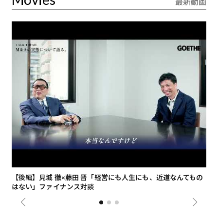
最新動画
【後編】見城 徹×藤田 晋「経営にも人生にも、近道なんてもの
【
はない」ファイナンス対談
総