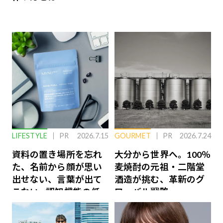
LIFESTYLE
PR
2026.7.15
GOURMET
PR
2026.7.24
資料の置き場所を忘れ
大分から世界へ。100％
た、名前から顔が思い
麦焼酎の元祖・二階堂
出せない、言葉が出て
酒造が挑む、革新のグ
こない…認知機能の低
ローバル戦略
下を救う、脳のインナ
ーケアとは