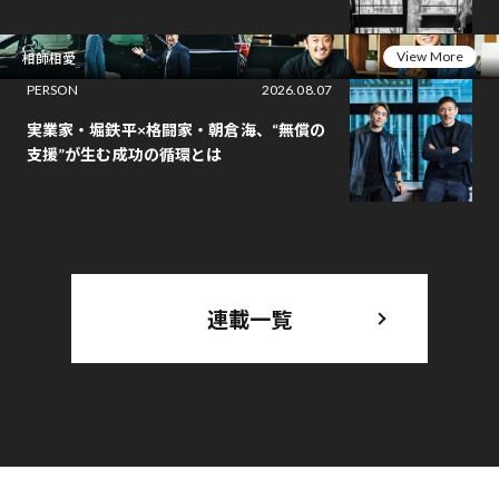
View More
相師相愛
PERSON
2026.08.07
実業家・堀鉄平×格闘家・朝倉海、“無償の
支援”が生む成功の循環とは
連載一覧