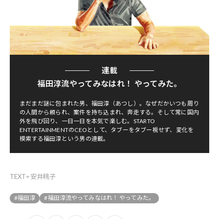
連載
福田淳流やってみなはれ！ やってみた。
まだまだ謎に包まれた男、福田淳（あつし）。なぜだかいつも周り
の人間から頼られ、案件を持ち込まれ、奔走する。そして常に国内
外を飛び回り、一日一日を本気で楽しむ。STARTO
ENTERTAINMENTのCEOとして、タブーをタブー視せず、変化を
模索する福田淳という男の連載。
TEXT=安井桃子
#福田淳
#福田淳流やってみなはれ！ やってみた。