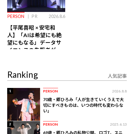
PERSON
PR
2026.8.6
【平尾喜昭 × 安宅和
人】「AIは希望にも絶
望にもなる」データサ
イエンスの先駆者が語
り合うAI時代の意思決
定
Ranking
人気記事
1
PERSON
2026.8.8
70歳・郷ひろみ「人が生きていくうえで大
切にすべきものは、いつの時代も変わらな
い」
2
PERSON
2025.6.13
69歳・郷ひろみの私物公開。ロゴT、スニ