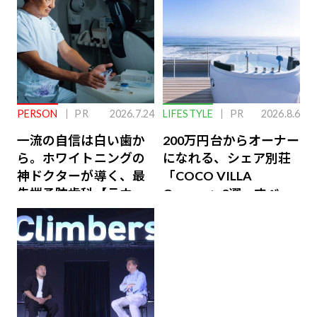
PERSON
PR
2026.7.24
LIFESTYLE
PR
2026.8.6
一流の自信は白い歯か
200万円台からオーナー
ら。ホワイトニングの
になれる、シェア別荘
神ドクターが導く、最
「COCO VILLA
先端予防歯科【ラウン
Owners」3選。すべて
ジ会員特典あり】
が絶景、収益も得られ
るその仕組みとは