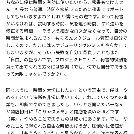
ちなみに僕は時間を有効に使いたいから、秘書もつけませ
ん。社長なら普通、時間を節約するために秘書にサポート
してもらいますよね？ けれど僕はその逆です。だって秘書
がいなければ、説明する時間、気を遣う時間、すれ違いを
修正する時間──そういう細かなロスがなくなって、自分の
時間が生まれるんです。もちろんスケジュール管理は自分で
しますので、たまにはスケジューリングのミスもやらかして
しまいますが、そういう失敗を自分で背負うこともまた
「自由」の証なんです。プロジェクトごとに、秘書的役割を
買って出てくれる方々には感謝（でも、何でも自分でできる
って素敵じゃないですか!?）。
同じように「時間を大切にしたい」という理由で、僕は「や
める」という決断も非常に早いです。これまでいくつかの事
業も、即断でやめてきましたし、いっとき開いたバーなん
か開店初日に「こりゃダメだ」と閉店を決めたほどです
（笑）。やめることで失うものは確かにあります。でも、や
めたことで得られる自由な時間のほうが、圧倒的に価値が
ある。「もうやりきった」と思うなら、すぐに次の世界へ行