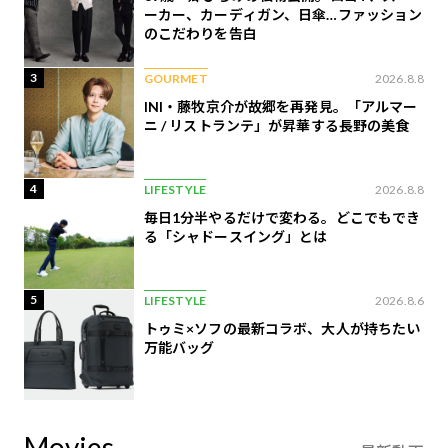
ーカー、カーディガン、日傘…ファッション
のこだわりを告白
3
GOURMET
2026.8.8
INI・藤牧京介が故郷を再発見。「アルマー
ニ / リストランテ」が昇華する長野の美食
4
LIFESTYLE
2026.8.8
毎日1分半やるだけで変わる。どこでもでき
る「シャドースイング」とは
5
LIFESTYLE
2026.8.6
トゥミ×ソフの最新コラボ、大人が持ちたい
万能バッグ
Movies