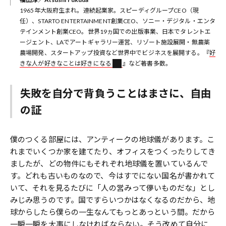
1965年大阪府生まれ。連続起業家。スピーディグループCEO（現
任）、STARTO ENTERTAINMENT創業CEO、ソニー・デジタル・エンタ
テインメント創業CEO。世界19ヵ国での出版事業、日本でタレントエ
ージェント、LAでアートギャラリー運営、リゾート施設展開・無農薬
農場開発、スタートアップ投資など世界中でビジネスを展開する。『
好
きな人が好きなことは好きになる
』など著書多数。
失敗を自分で背負うことはまさに、自由
の証
僕のつくる部屋には、アンティークの地球儀があります。こ
れまでいくつか家を建てたり、オフィスをつくったりしてき
ましたが、どの物件にもそれぞれ地球儀を置いているんで
す。どれも古いものなので、今はすでにない国名が書かれて
いて、それを見るたびに「人の営みって儚いものだな」とし
みじみ思うのです。国ですらいつかはなくなるのだから、地
球からしたら僕らの一生なんてもっとあっという間。だから
一瞬一瞬を大事にしなければならない。そう改めて自分に