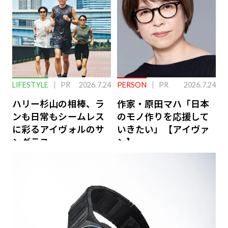
LIFESTYLE
PR
2026.7.24
PERSON
PR
2026.7.24
ハリー杉山の相棒、ラ
作家・原田マハ「日本
ンも日常もシームレス
のモノ作りを応援して
に彩るアイヴォルのサ
いきたい」【アイヴァ
ングラス
ン】