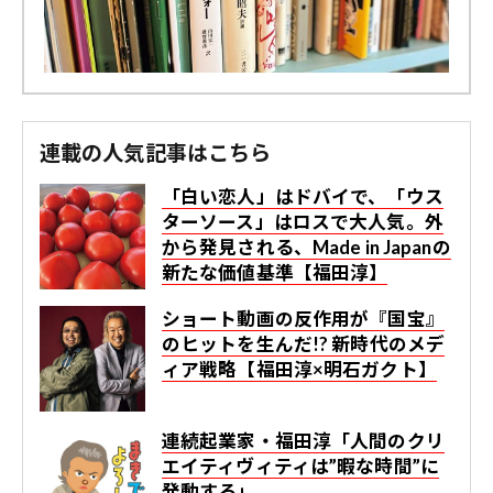
連載の人気記事はこちら
「白い恋人」はドバイで、「ウス
ターソース」はロスで大人気。外
から発見される、Made in Japanの
新たな価値基準【福田淳】
ショート動画の反作用が『国宝』
のヒットを生んだ!? 新時代のメデ
ィア戦略【福田淳×明石ガクト】
連続起業家・福田淳「人間のクリ
エイティヴィティは”暇な時間”に
発動する」