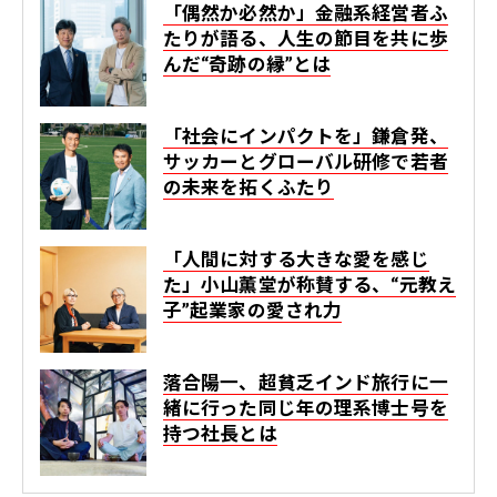
「偶然か必然か」金融系経営者ふ
たりが語る、人生の節目を共に歩
んだ“奇跡の縁”とは
「社会にインパクトを」鎌倉発、
サッカーとグローバル研修で若者
の未来を拓くふたり
「人間に対する大きな愛を感じ
た」小山薫堂が称賛する、“元教え
子”起業家の愛され力
落合陽一、超貧乏インド旅行に一
緒に行った同じ年の理系博士号を
持つ社長とは