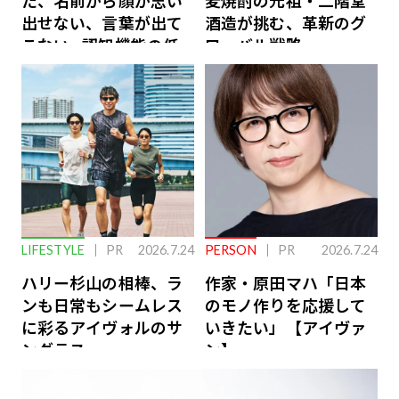
た、名前から顔が思い
麦焼酎の元祖・二階堂
出せない、言葉が出て
酒造が挑む、革新のグ
こない…認知機能の低
ローバル戦略
下を救う、脳のインナ
ーケアとは
LIFESTYLE
PR
2026.7.24
PERSON
PR
2026.7.24
ハリー杉山の相棒、ラ
作家・原田マハ「日本
ンも日常もシームレス
のモノ作りを応援して
に彩るアイヴォルのサ
いきたい」【アイヴァ
ングラス
ン】