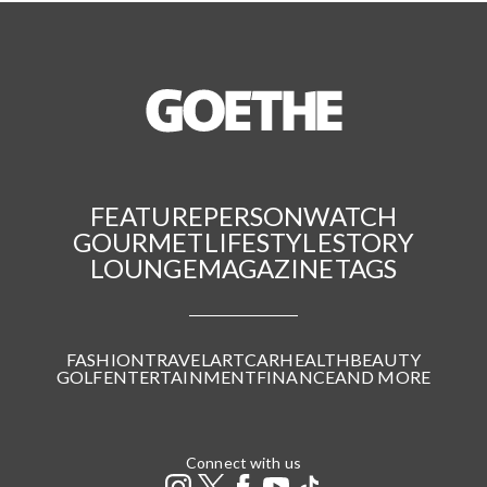
FEATURE
PERSON
WATCH
GOURMET
LIFESTYLE
STORY
LOUNGE
MAGAZINE
TAGS
FASHION
TRAVEL
ART
CAR
HEALTH
BEAUTY
GOLF
ENTERTAINMENT
FINANCE
AND MORE
Connect with us