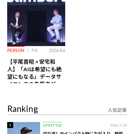
PERSON
PR
2026.8.6
【平尾喜昭 × 安宅和
人】「AIは希望にも絶
望にもなる」データサ
イエンスの先駆者が語
り合うAI時代の意思決
定
Ranking
人気記事
1
LIFESTYLE
2026.7.30
切り返しやインパクト時に力が入り、飛距