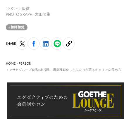
TEXT=上阪徹
PHOTOGRAPH=太田隆生
#相師相愛
SHARE
HOME
PERSON
アサヒグループ食品×永谷園、異業種転身したふたりが語るキャリアの深め方