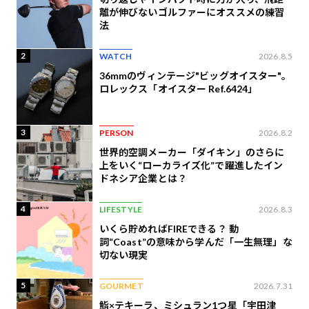
離が伸びないゴルファーにオススメの練習
法
2
WATCH
2026.8.5
36mmのヴィンテージ"ビッグオイスター"。
ロレックス「オイスター Ref.6424」
3
PERSON
2026.8.2
世界的空調メーカー「ダイキン」のさらに
上をいく“ローカライズ化”で躍進したイン
ドネシア企業とは？
4
LIFESTYLE
2026.8.3
いくら貯めればFIREできる？ 動
詞“Coast”の意味から学んだ「一生無理」な
切ない現実
5
GOURMET
2026.7.31
鮨×テキーラ、ミシュラン1つ星「宇田津