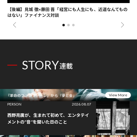
【後編】見城 徹×藤田 晋「経営にも人生にも、近道なんてもの
【
はない」ファイナンス対談
総
STORY
連載
View More
『革命のファンファーレ』から『夢と金』
PERSON
2026.08.07
西野亮廣が、生まれて初めて、エンタテイ
メントの“音”を聞いた日のこと