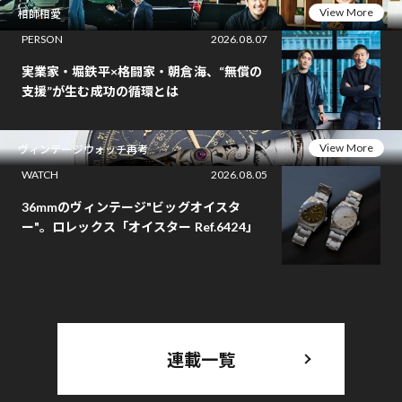
View More
相師相愛
PERSON
2026.08.07
実業家・堀鉄平×格闘家・朝倉海、“無償の
支援”が生む成功の循環とは
View More
ヴィンテージウォッチ再考
WATCH
2026.08.05
36mmのヴィンテージ"ビッグオイスタ
ー"。ロレックス「オイスター Ref.6424」
連載一覧