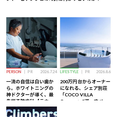
PERSON
PR
2026.7.24
LIFESTYLE
PR
2026.8.6
一流の自信は白い歯か
200万円台からオーナー
ら。ホワイトニングの
になれる、シェア別荘
神ドクターが導く、最
「COCO VILLA
先端予防歯科【ラウン
Owners」3選。すべて
ジ会員特典あり】
が絶景、収益も得られ
るその仕組みとは