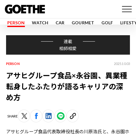
PERSON
WATCH
CAR
GOURMET
GOLF
LIFEST
連載
相師相愛
PERSON
2025.10.03
アサヒグループ食品×永谷園、異業種
転身したふたりが語るキャリアの深
め方
SHARE
アサヒグループ食品代表取締役社長の川原浩氏と、永谷園ホ