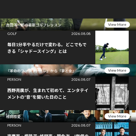
View More
吉田洋一郎の最新ゴルフレッスン
GOLF
2026.08.08
毎日1分半やるだけで変わる。どこでもで
きる「シャドースイング」とは
View More
『革命のファンファーレ』から『夢と金』
PERSON
2026.08.07
西野亮廣が、生まれて初めて、エンタテイ
メントの“音”を聞いた日のこと
View More
相師相愛
PERSON
2026.08.07