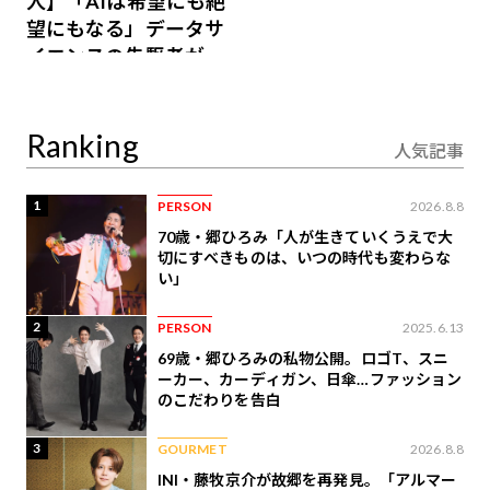
人】「AIは希望にも絶
望にもなる」データサ
イエンスの先駆者が語
り合うAI時代の意思決
定
Ranking
人気記事
1
PERSON
2026.8.8
70歳・郷ひろみ「人が生きていくうえで大
切にすべきものは、いつの時代も変わらな
い」
2
PERSON
2025.6.13
69歳・郷ひろみの私物公開。ロゴT、スニ
ーカー、カーディガン、日傘…ファッション
のこだわりを告白
3
GOURMET
2026.8.8
INI・藤牧京介が故郷を再発見。「アルマー