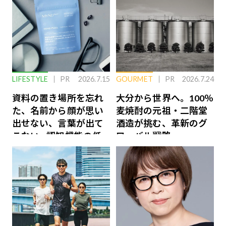
LIFESTYLE
PR
2026.7.15
GOURMET
PR
2026.7.24
資料の置き場所を忘れ
大分から世界へ。100％
た、名前から顔が思い
麦焼酎の元祖・二階堂
出せない、言葉が出て
酒造が挑む、革新のグ
こない…認知機能の低
ローバル戦略
下を救う、脳のインナ
ーケアとは