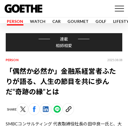
PERSON
WATCH
CAR
GOURMET
GOLF
LIFEST
連載
相師相愛
PERSON
2025.08.08
「偶然か必然か」金融系経営者ふた
りが語る、人生の節目を共に歩ん
だ“奇跡の縁”とは
SHARE
SMBCコンサルティング 代表取締役社長の田中良一氏と、大