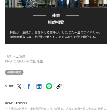
連載
相師相愛
師匠か、恩師か、目をかける若手か、はたまた一生のライバルか。
相思相愛ならぬ、相“師”相愛ともいえるふたりの姿を紹介する。
TEXT=上阪徹
PHOTOGRAPH=太田隆生
#相師相愛
SHARE
HOME
PERSON
「偶然か必然か」金融系経営者ふたりが語る、人生の節目を共に歩んだ“奇跡の