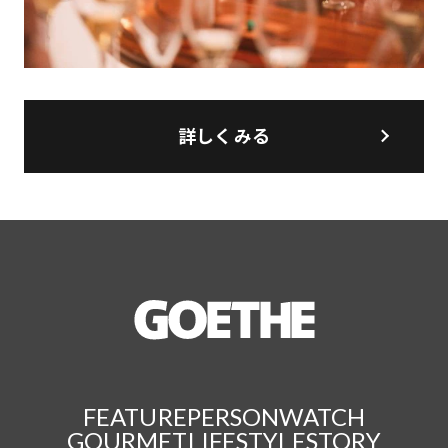
詳しくみる
FEATURE
PERSON
WATCH
GOURMET
LIFESTYLE
STORY