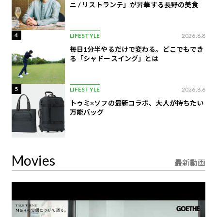
ニ / リストランテ」が昇華する長野の美食
4
LIFESTYLE
2026.8.8
毎日1分半やるだけで変わる。どこでもでき
る「シャドースイング」とは
5
LIFESTYLE
2026.8.6
トゥミ×ソフの最新コラボ、大人が持ちたい
万能バッグ
Movies
最新動画