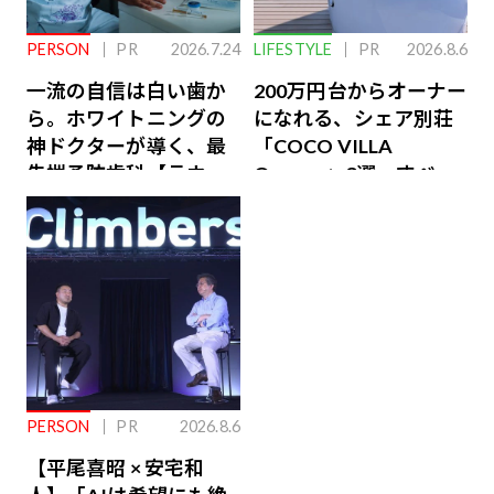
PERSON
PR
2026.7.24
LIFESTYLE
PR
2026.8.6
一流の自信は白い歯か
200万円台からオーナー
ら。ホワイトニングの
になれる、シェア別荘
神ドクターが導く、最
「COCO VILLA
先端予防歯科【ラウン
Owners」3選。すべて
ジ会員特典あり】
が絶景、収益も得られ
るその仕組みとは
PERSON
PR
2026.8.6
【平尾喜昭 × 安宅和