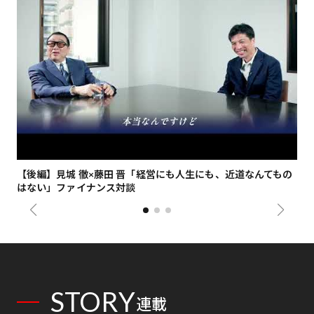
【後編】見城 徹×藤田 晋「経営にも人生にも、近道なんてもの
【
はない」ファイナンス対談
総
STORY
連載