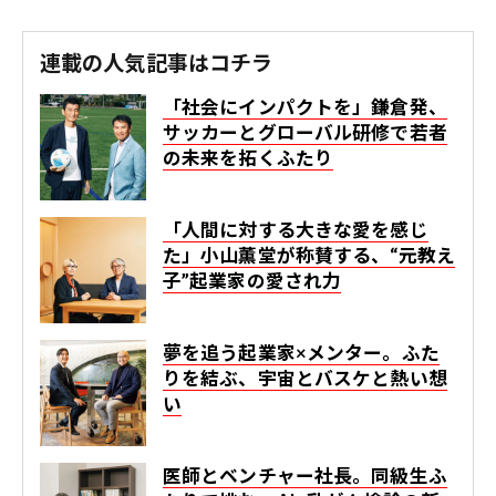
連載の人気記事はコチラ
「社会にインパクトを」鎌倉発、
サッカーとグローバル研修で若者
の未来を拓くふたり
「人間に対する大きな愛を感じ
た」小山薫堂が称賛する、“元教え
子”起業家の愛され力
夢を追う起業家×メンター。ふた
りを結ぶ、宇宙とバスケと熱い想
い
医師とベンチャー社長。同級生ふ