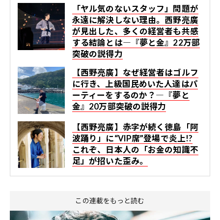
「ヤル気のないスタッフ」問題が
永遠に解決しない理由。西野亮廣
が見出した、多くの経営者も共感
する結論とは―『夢と金』22万部
突破の説得力
【西野亮廣】なぜ経営者はゴルフ
に行き、上級国民めいた人達はパ
ーティーをするのか？―『夢と
金』20万部突破の説得力
【西野亮廣】赤字が続く徳島「阿
波踊り」に“VIP席”登場で炎上!?
これぞ、日本人の「お金の知識不
足」が招いた歪み。
この連載をもっと読む