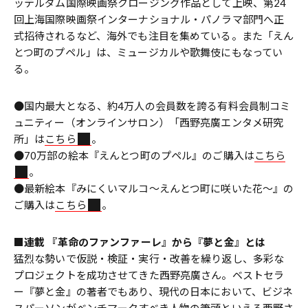
ッテルダム国際映画祭クロージング作品として上映、第24
回上海国際映画祭インターナショナル・パノラマ部門へ正
式招待されるなど、海外でも注目を集めている。また「えん
とつ町のプペル」は、ミュージカルや歌舞伎にもなってい
る。
●国内最大となる、約4万人の会員数を誇る有料会員制コミ
ュニティー（オンラインサロン）「西野亮廣エンタメ研究
所」は
こちら
。
●70万部の絵本『えんとつ町のプペル』のご購入は
こちら
。
●最新絵本『みにくいマルコ～えんとつ町に咲いた花～』の
ご購入は
こちら
。
■連載 『革命のファンファーレ』から『夢と金』とは
猛烈な勢いで仮説・検証・実行・改善を繰り返し、多彩な
プロジェクトを成功させてきた西野亮廣さん。ベストセラ
ー『夢と金』の著者でもあり、現代の日本において、ビジネ
スパーソンがベンチマークすべき人物の筆頭といえる西野さ