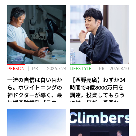
PERSON
PR
2026.7.24
LIFESTYLE
PR
2026.8.10
一流の自信は白い歯か
【西野亮廣】わずか34
ら。ホワイトニングの
時間で4億8000万円を
神ドクターが導く、最
調達。投資してもらう
先端予防歯科【ラウン
には、何が一番問われ
ジ会員特典あり】
るのか