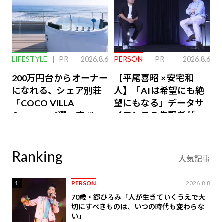
LIFESTYLE
PR
2026.8.6
PERSON
PR
2026.8.6
200万円台からオーナー
【平尾喜昭 × 安宅和
になれる、シェア別荘
人】「AIは希望にも絶
「COCO VILLA
望にもなる」データサ
Owners」3選。すべて
イエンスの先駆者が語
が絶景、収益も得られ
り合うAI時代の意思決
るその仕組みとは
定
Ranking
人気記事
1
PERSON
2026.8.8
70歳・郷ひろみ「人が生きていくうえで大
切にすべきものは、いつの時代も変わらな
い」