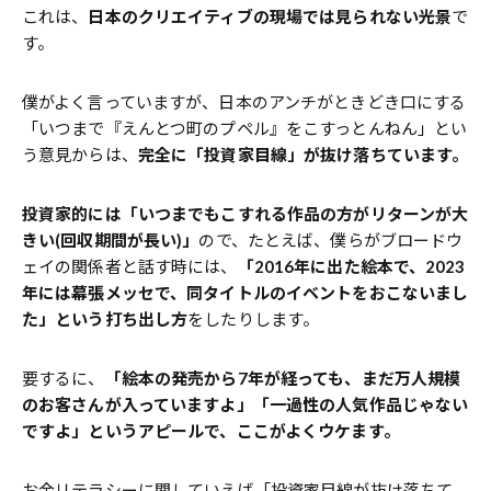
これは、
日本のクリエイティブの現場では見られない光景
で
す。
僕がよく言っていますが、日本のアンチがときどき口にする
「いつまで『えんとつ町のプペル』をこすっとんねん」とい
う意見からは、
完全に「投資家目線」が抜け落ちています。
投資家的には「いつまでもこすれる作品の方がリターンが大
きい(回収期間が長い)」
ので、たとえば、僕らがブロードウ
ェイの関係者と話す時には、
「2016年に出た絵本で、2023
年には幕張メッセで、同タイトルのイベントをおこないまし
た」という打ち出し方
をしたりします。
要するに、
「絵本の発売から7年が経っても、まだ万人規模
のお客さんが入っていますよ」「一過性の人気作品じゃない
ですよ」というアピールで、ここがよくウケます。
お金リテラシーに関していえば「投資家目線が抜け落ちて