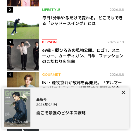
2
LIFESTYLE
2026.8.8
毎日1分半やるだけで変わる。どこでもでき
る「シャドースイング」とは
3
PERSON
2025.6.13
69歳・郷ひろみの私物公開。ロゴT、スニ
ーカー、カーディガン、日傘…ファッション
のこだわりを告白
4
GOURMET
2026.8.8
INI・藤牧京介が故郷を再発見。「アルマー
ニ / リストランテ」が昇華する長野の美食
最新号
2026年9月号
5
LIFESTYLE
2026.8.6
歯こそ最強のビジネス戦略
トゥミ×ソフの最新コラボ、大人が持ちたい
万能バッグ