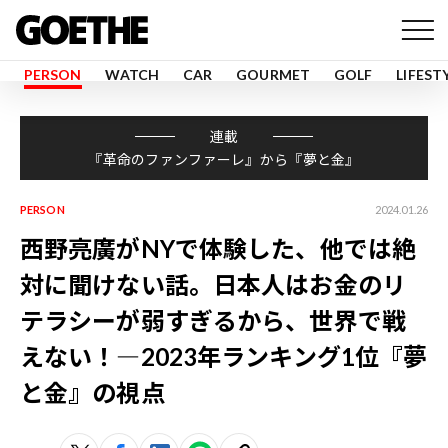
PERSON
WATCH
CAR
GOURMET
GOLF
LIFEST
連載
『革命のファンファーレ』から『夢と金』
PERSON
2024.01.26
西野亮廣がNYで体験した、他では絶
対に聞けない話。日本人はお金のリ
テラシーが弱すぎるから、世界で戦
えない！―2023年ランキング1位『夢
と金』の視点