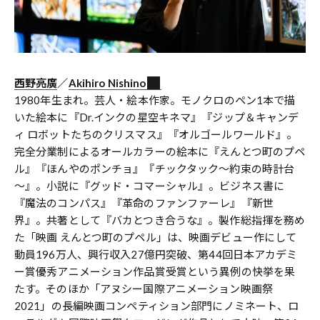
西野亮廣
／
Akihiro Nishino
1980年生まれ。芸人・絵本作家。モノクロのペン1本で描
いた絵本に『Dr.インクの星空キネマ』『ジップ＆キャンデ
ィ ロボットたちのクリスマス』『オルゴールワールド』。
完全分業制によるオールカラーの絵本に『えんとつ町のプペ
ル』『ほんやのポンチョ』『チックタック～約束の時計台
～』。小説に『グッド・コマーシャル』。ビジネス書に
『魔法のコンパス』『革命のファンファーレ』『新世
界』。共著として『バカとつき合うな』。製作総指揮を務め
た「映画 えんとつ町のプペル」は、映画デビュー作にして
動員196万人、興行収入27億円突破、第44回日本アカデミ
ー賞優秀アニメーション作品賞受賞という異例の快挙を果
たす。そのほか「アヌシー国際アニメーション映画祭
2021」の長編映画コンペティション部門にノミネート、ロ