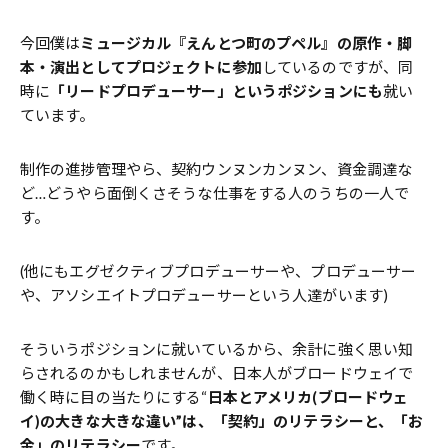
今回僕は
ミュージカル『えんとつ町のプペル』の原作・脚
本・演出としてプロジェクトに参加
しているのですが、同
時に
「リードプロデューサー」というポジションにも
就い
ています。
制作の進捗管理やら、契約ウンヌンカンヌン、資金調達な
ど…どうやら面倒くさそうな仕事をする人のうちの一人で
す。
(他にもエグゼクティブプロデューサーや、プロデューサー
や、アソシエイトプロデューサーという人達がいます)
そういうポジションに就いているから、余計に強く思い知
らされるのかもしれませんが、日本人がブロードウェイで
働く時に目の当たりにする“
日本とアメリカ
(
ブロードウェ
イ
)
の大きな大きな違い
”
は、「契約」のリテラシーと、「お
金」のリテラシー
です。