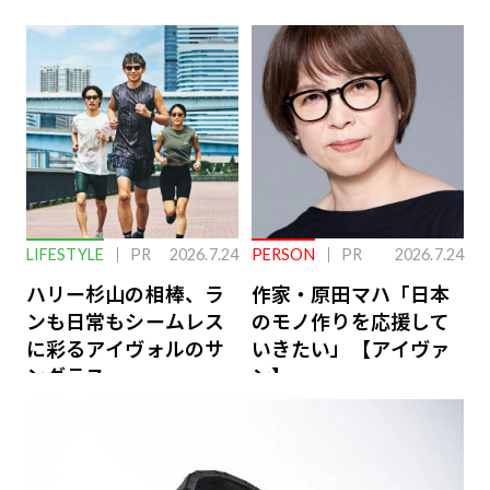
こない…認知機能の低
ローバル戦略
下を救う、脳のインナ
ーケアとは
LIFESTYLE
PR
2026.7.24
PERSON
PR
2026.7.24
ハリー杉山の相棒、ラ
作家・原田マハ「日本
ンも日常もシームレス
のモノ作りを応援して
に彩るアイヴォルのサ
いきたい」【アイヴァ
ングラス
ン】