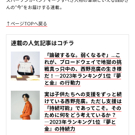
んの“今”をお届けする連載。
↑ページTOPへ戻る
連載の人気記事はコチラ
「論破するな。弱くなるぞ」…こ
れが、ブロードウェイで地獄の挑
戦真っ只中の、西野亮廣の生き様
だ！―2023年ランキング1位『夢
と金』の行動力
実は子供たちへの支援をずっと続
けている西野亮廣。ただし支援は
「持続可能」であってこそ。その
ために何をどう考えているか？
―2023年ランキング1位『夢と
金』の持続力