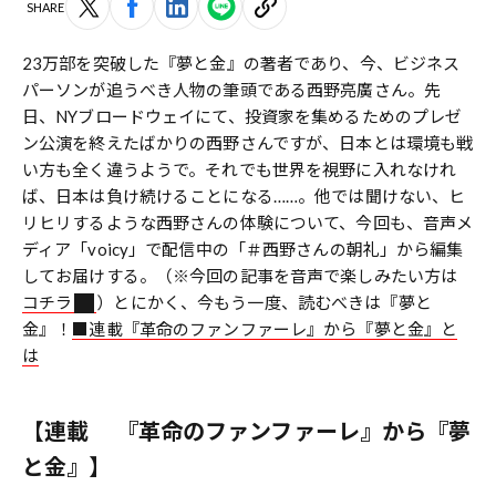
SHARE
23万部を突破した『夢と金』の著者であり、今、ビジネス
パーソンが追うべき人物の筆頭である西野亮廣さん。先
日、NYブロードウェイにて、投資家を集めるためのプレゼ
ン公演を終えたばかりの西野さんですが、日本とは環境も戦
い方も全く違うようで。それでも世界を視野に入れなけれ
ば、日本は負け続けることになる……。他では聞けない、ヒ
リヒリするような西野さんの体験について、今回も、音声メ
ディア「voicy」で配信中の「＃西野さんの朝礼」から編集
してお届けする。（※今回の記事を音声で楽しみたい方は
コチラ
）とにかく、今もう一度、読むべきは『夢と
金』！
■連載『革命のファンファーレ』から『夢と金』と
は
【連載 『革命のファンファーレ』から『夢
と金』】