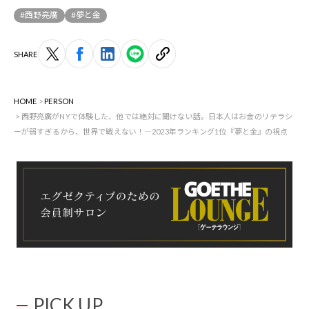
#西野亮廣
#夢と金
SHARE
HOME
PERSON
西野亮廣がNYで体験した、他では絶対に聞けない話。日本人はお金のリテラシ
ーが弱すぎるから、世界で戦えない！―2023年ランキング1位『夢と金』の視点
PICK UP