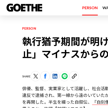
PERSON
W
PERSON
執行猶予期間が明
止」マイナスから
SHARE
俳優、監督、実業家として活躍し、社会活動
違反で逮捕され、第一線から遠のいていたが
を再開した。半生を綴った自叙伝、
『自刻