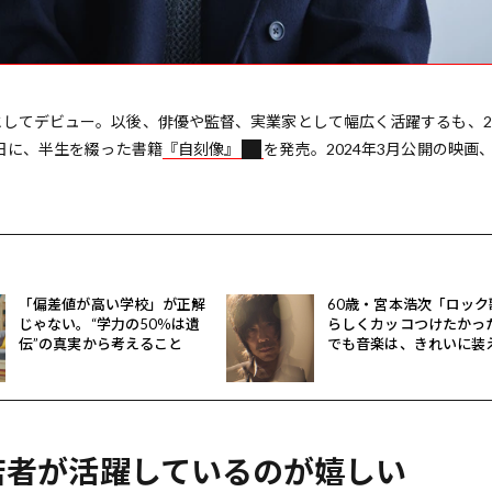
としてデビュー。以後、俳優や監督、実業家として幅広く活躍するも、20
6日に、半生を綴った書籍
『自刻像』
を発売。2024年3月公開の映画
「偏差値が高い学校」が正解
60歳・宮本浩次「ロック
じゃない。“学力の50％は遺
らしくカッコつけたかっ
伝”の真実から考えること
でも音楽は、きれいに装
いいわけではない」
若者が活躍しているのが嬉しい