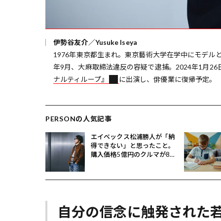
伊勢谷友介／Yusuke Iseya
1976年東京都生まれ。東京藝術大学在学中にモデル
年9月、大麻取締法違反の容疑で逮捕。2024年1月2
ナルティループ』
に出演し、俳優業に復帰予定。
PERSONの人気記事
エイベックス松浦勝人が「納
得できない」と思ったこと。
購入価格5億円のクルマが8億
円で売れるとどうなる？
自分の信念に触発された