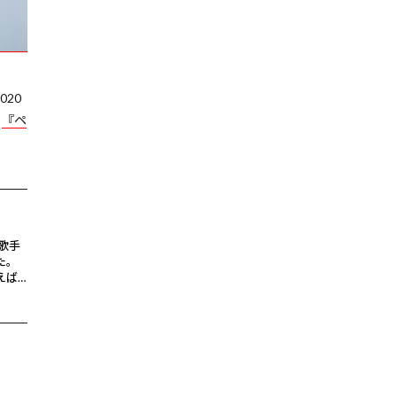
20
、
『ペ
歌手
た。
えば