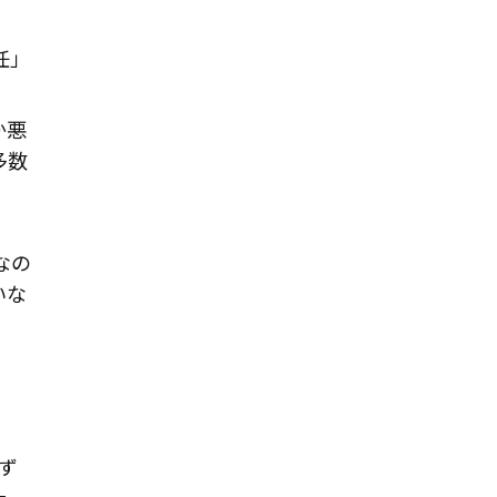
任」
か悪
多数
なの
いな
ず