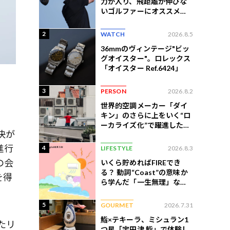
力が入り、飛距離が伸びな
いゴルファーにオススメの
練習法
2
WATCH
2026.8.5
36mmのヴィンテージ"ビッ
グオイスター"。ロレックス
「オイスター Ref.6424」
3
PERSON
2026.8.2
世界的空調メーカー「ダイ
キン」のさらに上をいく“ロ
ーカライズ化”で躍進したイ
決が
ンドネシア企業とは？
進行
4
LIFESTYLE
2026.8.3
の会
いくら貯めればFIREでき
る？ 動詞“Coast”の意味か
を得
ら学んだ「一生無理」な切
ない現実
5
GOURMET
2026.7.31
鮨×テキーラ、ミシュラン1
たリ
つ星「宇田津 鮨」で体験し