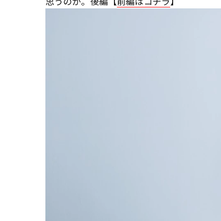
思うのか。後編【
前編はコチラ
】