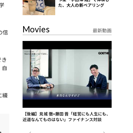
学
た、大人の新ペアリング
Movies
最新動画
の信
でき
。自
に綴
ごした、海最
【後編】見城 徹×藤田 晋「経営にも人生にも、
【ゲーテ9
近道なんてものはない」ファイナンス対談
ンタビュー
ジネス戦略
み