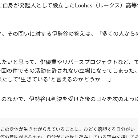
に自身が発起人として設立したLoohcs（ルークス）高等
か。その問いに対する伊勢谷の答えは、「多くの人から
したいと思って、俳優業やリバースプロジェクトなど、
今回の件でその活動を許されない立場になってしまった
たして“生きている”と言えるのかどうか……」
像』のなかで、伊勢谷は判決を受けた後の日々を次のよう
歌舞伎俳優・尾上右近が休息を過
前列ホテル「UMITO 熱海 別邸」
に、この身体が生きながらえていることに、ひどく落胆する自分がい
い何の意味があるのか。自分がこの世に存在している理由を探して