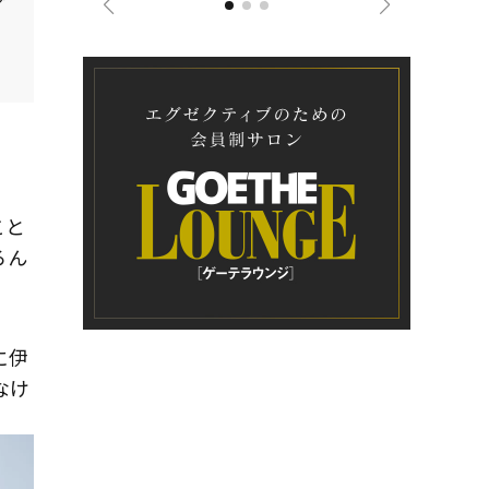
）
こと
ろん
に伊
なけ