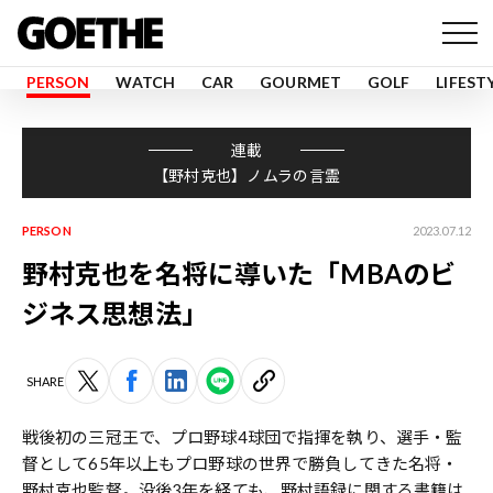
PERSON
WATCH
CAR
GOURMET
GOLF
LIFEST
連載
【野村克也】ノムラの言霊
PERSON
2023.07.12
野村克也を名将に導いた「MBAのビ
ジネス思想法」
SHARE
戦後初の三冠王で、プロ野球4球団で指揮を執り、選手・監
督として65年以上もプロ野球の世界で勝負してきた名将・
野村克也
監督。没後3年を経ても、野村語録に関する書籍は