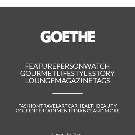
FEATURE
PERSON
WATCH
GOURMET
LIFESTYLE
STORY
LOUNGE
MAGAZINE
TAGS
FASHION
TRAVEL
ART
CAR
HEALTH
BEAUTY
GOLF
ENTERTAINMENT
FINANCE
AND MORE
Connect with us