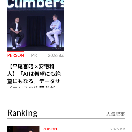
るその仕組みとは
PERSON
PR
2026.8.6
【平尾喜昭 × 安宅和
人】「AIは希望にも絶
望にもなる」データサ
イエンスの先駆者が語
り合うAI時代の意思決
定
Ranking
人気記事
1
PERSON
2026.8.8