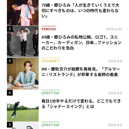
70歳・郷ひろみ「人が生きていくうえで大
切にすべきものは、いつの時代も変わらな
い」
2
PERSON
2025.6.13
69歳・郷ひろみの私物公開。ロゴT、スニ
ーカー、カーディガン、日傘…ファッション
のこだわりを告白
3
GOURMET
2026.8.8
INI・藤牧京介が故郷を再発見。「アルマー
ニ / リストランテ」が昇華する長野の美食
4
LIFESTYLE
2026.8.8
毎日1分半やるだけで変わる。どこでもでき
る「シャドースイング」とは
5
LIFESTYLE
2026.8.6