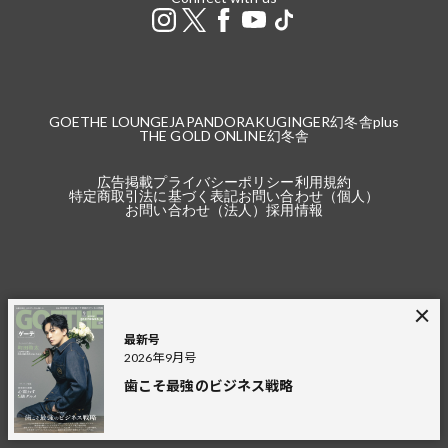
GOETHE LOUNGE
JAPANDORAKU
GINGER
幻冬舎plus
THE GOLD ONLINE
幻冬舎
広告掲載
プライバシーポリシー
利用規約
特定商取引法に基づく表記
お問い合わせ（個人）
お問い合わせ（法人）
採用情報
※本サイトで掲載している商品の価格は2021年4月24日以降の記事より税込（本
体価格＋税）の金額です。
最新号
2021年4月23日以前の記事は、税込と記載している場合を除き、本体価格（税
2026年9月号
抜）の金額です。
税込の場合の税額は掲載当時の税率に準じます。
歯こそ最強のビジネス戦略