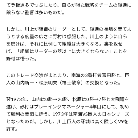
て登板過多でつぶしたり、自らが得た戦略をチームの後進に
譲らない監督は多いものだ。
しかし、川上が組織のリーダーとして、後進の長嶋を育てよ
うとする度量の広さに野村は感服した。川上のように自ら
を磨けば、それに比例して組織は大きくなる。裏を返せ
ば、「組織はリーダーの器以上に大きくならない」ことを
野村は悟った。
このトレード交渉がまとまり、南海の3番打者富田勝と、巨
人の山内新一・松原明夫（福士敬章）の交換となった。
翌1973年、山内は0勝→20勝、松原は0勝→7勝と大飛躍を
遂げ、野村はプレーイングマネージャー4年目にして、初め
て勝利の美酒に酔う。1973年は南海VS巨人の日本シリーズ
となったのだ。しかし、川上巨人の牙城は高く険しくV9を
許す。