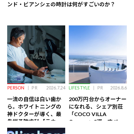
ンド・ビアンシェの時計は何がすごいのか？
PERSON
PR
2026.7.24
LIFESTYLE
PR
2026.8.6
一流の自信は白い歯か
200万円台からオーナー
ら。ホワイトニングの
になれる、シェア別荘
神ドクターが導く、最
「COCO VILLA
先端予防歯科【ラウン
Owners」3選。すべて
ジ会員特典あり】
が絶景、収益も得られ