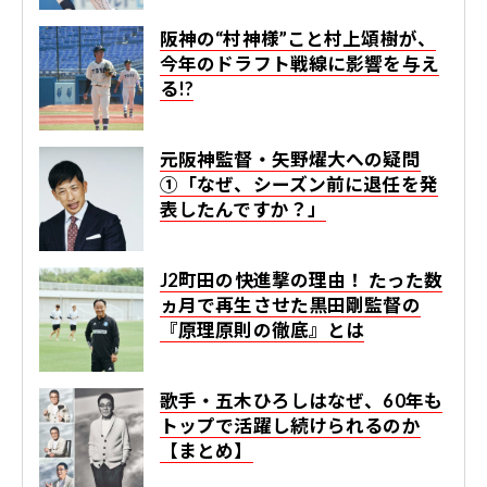
阪神の“村神様”こと村上頌樹が、
今年のドラフト戦線に影響を与え
る!?
元阪神監督・矢野燿大への疑問
①「なぜ、シーズン前に退任を発
表したんですか？」
J2町田の快進撃の理由！ たった数
ヵ月で再生させた黒田剛監督の
『原理原則の徹底』とは
歌手・五木ひろしはなぜ、60年も
トップで活躍し続けられるのか
【まとめ】