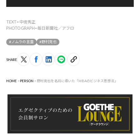
TEXT=中街秀正
PHOTOGRAPH=毎日新聞社／アフロ
#ノムラの言霊
#野村克也
SHARE
HOME
PERSON
野村克也を名将に導いた「MBAのビジネス思想法」