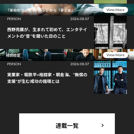
View More
『革命のファンファーレ』から『夢と金』
PERSON
2026.08.07
西野亮廣が、生まれて初めて、エンタテイ
メントの“音”を聞いた日のこと
View More
相師相愛
PERSON
2026.08.07
実業家・堀鉄平×格闘家・朝倉海、“無償の
支援”が生む成功の循環とは
連載一覧