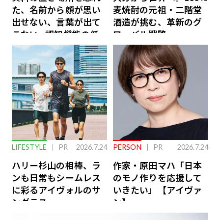
た、名前から顔が思い
麦焼酎の元祖・二階堂
出せない、言葉が出て
酒造が挑む、革新のグ
こない…認知機能の低
ローバル戦略
下を救う、脳のインナ
ーケアとは
LIFESTYLE
PR
2026.7.24
PERSON
PR
2026.7.24
ハリー杉山の相棒、ラ
作家・原田マハ「日本
ンも日常もシームレス
のモノ作りを応援して
に彩るアイヴォルのサ
いきたい」【アイヴァ
ングラス
ン】