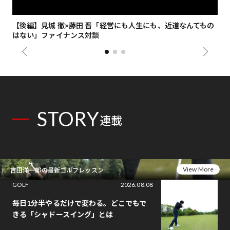
【後編】見城 徹×藤田 晋「経営にも人生にも、近道なんてもの
【
はない」ファイナンス対談
総
STORY
連載
View More
吉田洋一郎の最新ゴルフレッスン
GOLF
2026.08.08
毎日1分半やるだけで変わる。どこでもで
きる「シャドースイング」とは