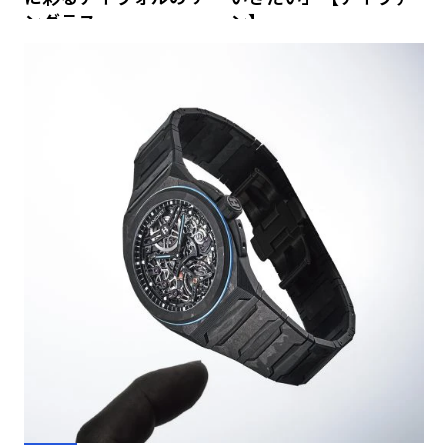
ングラス
ン】