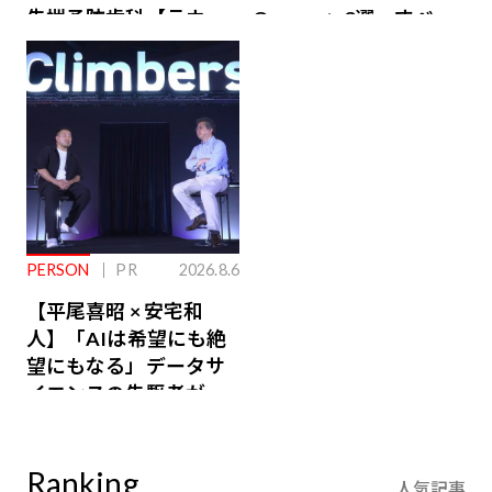
先端予防歯科【ラウン
Owners」3選。すべて
ジ会員特典あり】
が絶景、収益も得られ
るその仕組みとは
PERSON
PR
2026.8.6
【平尾喜昭 × 安宅和
人】「AIは希望にも絶
望にもなる」データサ
イエンスの先駆者が語
り合うAI時代の意思決
定
Ranking
人気記事