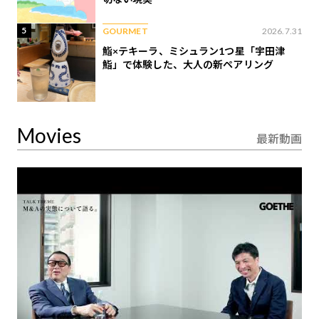
5
GOURMET
2026.7.31
鮨×テキーラ、ミシュラン1つ星「宇田津
鮨」で体験した、大人の新ペアリング
Movies
最新動画