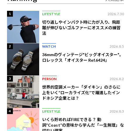
1
LIFESTYLE
2026.7.30
切り返しやインパクト時に力が入り、飛距
離が伸びないゴルファーにオススメの練習
法
2
WATCH
2026.8.5
36mmのヴィンテージ"ビッグオイスター"。
ロレックス「オイスター Ref.6424」
3
PERSON
2026.8.2
世界的空調メーカー「ダイキン」のさらに
上をいく“ローカライズ化”で躍進したイン
ドネシア企業とは？
4
LIFESTYLE
2026.8.3
いくら貯めればFIREできる？ 動
詞“Coast”の意味から学んだ「一生無理」な
切ない現実