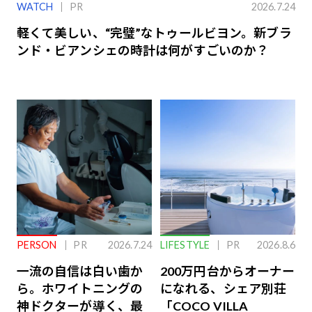
WATCH
PR
2026.7.24
軽くて美しい、“完璧”なトゥールビヨン。新ブラ
ンド・ビアンシェの時計は何がすごいのか？
PERSON
PR
2026.7.24
LIFESTYLE
PR
2026.8.6
一流の自信は白い歯か
200万円台からオーナー
ら。ホワイトニングの
になれる、シェア別荘
神ドクターが導く、最
「COCO VILLA