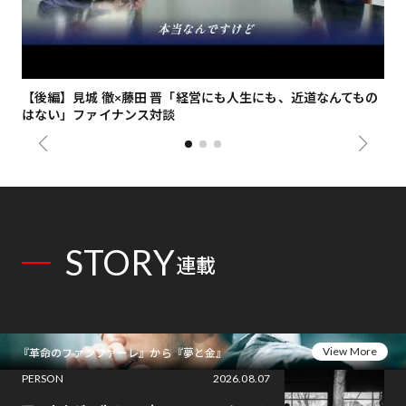
【後編】見城 徹×藤田 晋「経営にも人生にも、近道なんてもの
【
はない」ファイナンス対談
総
STORY
連載
View More
『革命のファンファーレ』から『夢と金』
PERSON
2026.08.07