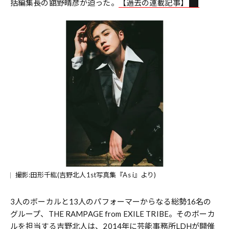
括編集長の舘野晴彦が迫った。
【過去の連載記事】
撮影:田形千紘(吉野北人1st写真集『As i』より)
3人のボーカルと13人のパフォーマーからなる総勢16名の
グループ、THE RAMPAGE from EXILE TRIBE。そのボーカ
ルを担当する吉野北人は、2014年に芸能事務所LDHが開催