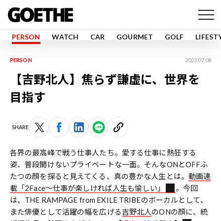
PERSON
WATCH
CAR
GOURMET
GOLF
LIFEST
PERSON
2022.07.08
【吉野北人】焦らず謙虚に、世界を
目指す
SHARE
各界の最高峰で戦う仕事人たち。愛する仕事に熱狂する
姿、普段聞けないプライベートな一面。そんなONとOFFふ
たつの顔を探ると見えてくる、真の豊かな人生とは。
動画連
載「2Face〜仕事が楽しければ人生も愉しい」
。今回
は、THE RAMPAGE from EXILE TRIBEのボーカルとして、
また俳優として活躍の幅を広げる
吉野北人
のONの顔に、統