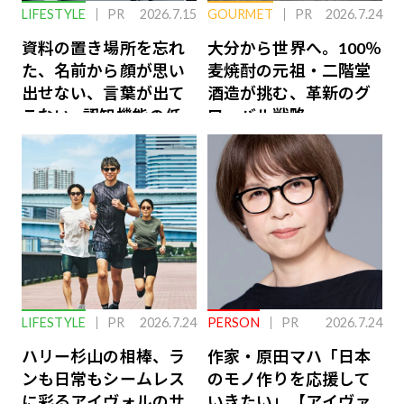
LIFESTYLE
PR
2026.7.15
GOURMET
PR
2026.7.24
資料の置き場所を忘れ
大分から世界へ。100％
た、名前から顔が思い
麦焼酎の元祖・二階堂
出せない、言葉が出て
酒造が挑む、革新のグ
こない…認知機能の低
ローバル戦略
下を救う、脳のインナ
ーケアとは
LIFESTYLE
PR
2026.7.24
PERSON
PR
2026.7.24
ハリー杉山の相棒、ラ
作家・原田マハ「日本
ンも日常もシームレス
のモノ作りを応援して
に彩るアイヴォルのサ
いきたい」【アイヴァ