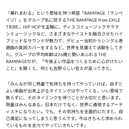
「暴れまわる」という意味を持つ単語「RAMPAGE（ランペ
イジ）」をグループ名に冠するTHE RAMPAGE from EXILE
TRIBE。HIP HOPを主軸に、ディスコミュージックやラテ
ンミュージックなど、さまざまなテイストを融合させたハイ
ブリッドなサウンドが魅力で、デビュー当初からシングル表
題曲の英詞カバーをするなど、世界を見据えて活動をしてき
た。グループの平均年齢は26歳と勢いあふれるTHE
RAMPAGEだが、「今後よい作品をつくるために心がけたい
こと」を聞くと、何とも吉野らしい答えが返ってきた。
「みんなが同じ熱量で気持ちを持ってやっていけば、自ずと
よい楽曲が出来上がるタイミングはやってくる。いい意味で
焦らずに、そのタイミングを待つことが大切だと思います。
熱量はみんなある。日本だけでなく、世界に通用するアーテ
ィストになりたい。でも、その気持ちを全面的にだすと、自
己満足になってしまうと思うんです。今はきちんと求められ
ているものを全力でやっていきたいです」