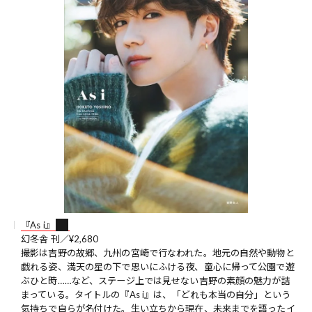
『As i』
幻冬舎 刊／¥2,680
撮影は吉野の故郷、九州の宮崎で行なわれた。地元の自然や動物と
戯れる姿、満天の星の下で思いにふける夜、童心に帰って公園で遊
ぶひと時……など、ステージ上では見せない吉野の素顔の魅力が詰
まっている。タイトルの『As i』は、「どれも本当の自分」という
気持ちで自らが名付けた。生い立ちから現在、未来までを語ったイ