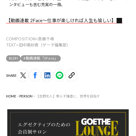
ンタビューも含む充実の一冊。
【動画連載 2Face〜仕事が楽しければ人生も愉しい】
COMPOSITION=斎藤千尋
TEXT=田中美紗貴（ゲーテ編集部）
#LDH
#動画連載「2Face」
SHARE
HOME
PERSON
【吉野北人】焦らず謙虚に、世界を目指す