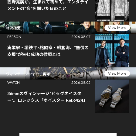
西野亮廣が、生まれて初めて、エンタテイ
メントの“音”を聞いた日のこと
View More
相師相愛
PERSON
2026.08.07
実業家・堀鉄平×格闘家・朝倉海、“無償の
支援”が生む成功の循環とは
View More
ヴィンテージウォッチ再考
WATCH
2026.08.05
36mmのヴィンテージ"ビッグオイスタ
ー"。ロレックス「オイスター Ref.6424」