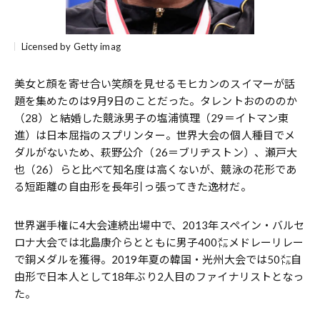
Licensed by Getty imag
美女と顔を寄せ合い笑顔を見せるモヒカンのスイマーが話
題を集めたのは9月9日のことだった。タレントおのののか
（28）と結婚した競泳男子の塩浦慎理（29＝イトマン東
進）は日本屈指のスプリンター。世界大会の個人種目でメ
ダルがないため、萩野公介（26＝ブリヂストン）、瀬戸大
也（26）らと比べて知名度は高くないが、競泳の花形であ
る短距離の自由形を長年引っ張ってきた逸材だ。
世界選手権に4大会連続出場中で、2013年スペイン・バルセ
ロナ大会では北島康介らとともに男子400㍍メドレーリレー
で銅メダルを獲得。2019年夏の韓国・光州大会では50㍍自
由形で日本人として18年ぶり2人目のファイナリストとなっ
た。