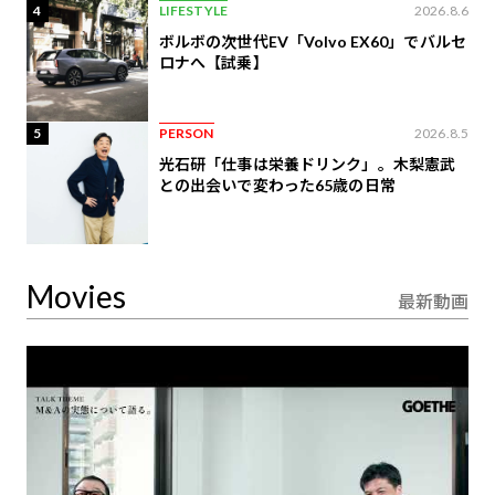
4
LIFESTYLE
2026.8.6
ボルボの次世代EV「Volvo EX60」でバルセ
ロナへ【試乗】
5
PERSON
2026.8.5
光石研「仕事は栄養ドリンク」。木梨憲武
との出会いで変わった65歳の日常
Movies
最新動画