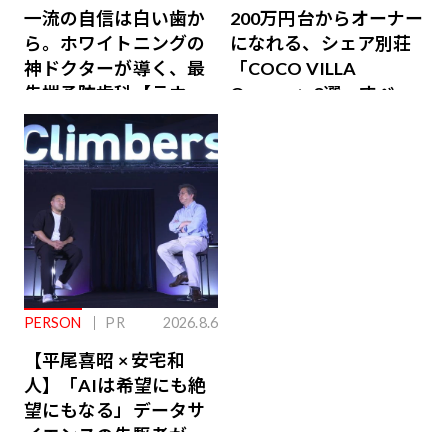
一流の自信は白い歯か
200万円台からオーナー
ら。ホワイトニングの
になれる、シェア別荘
神ドクターが導く、最
「COCO VILLA
先端予防歯科【ラウン
Owners」3選。すべて
ジ会員特典あり】
が絶景、収益も得られ
るその仕組みとは
PERSON
PR
2026.8.6
【平尾喜昭 × 安宅和
人】「AIは希望にも絶
望にもなる」データサ
イエンスの先駆者が語