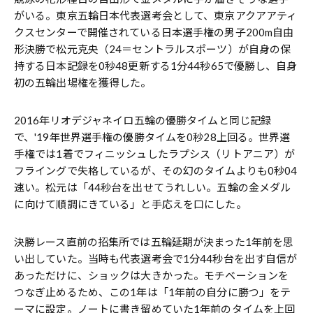
がいる。東京五輪日本代表選考会として、東京アクアアティ
クスセンターで開催されている日本選手権の男子200m自由
形決勝で松元克央（24＝セントラルスポーツ）が自身の保
持する日本記録を0秒48更新する1分44秒65で優勝し、自身
初の五輪出場権を獲得した。
2016年リオデジャネイロ五輪の優勝タイムと同じ記録
で、'19年世界選手権の優勝タイムを0秒28上回る。世界選
手権では1着でフィニッシュしたラプシス（リトアニア）が
フライングで失格しているが、その幻のタイムよりも0秒04
速い。松元は「44秒台を出せてうれしい。五輪の金メダル
に向けて順調にきている」と手応えを口にした。
決勝レース直前の招集所では五輪延期が決まった1年前を思
い出していた。当時も代表選考会で1分44秒台を出す自信が
あっただけに、ショックは大きかった。モチベーションを
つなぎ止めるため、この1年は「1年前の自分に勝つ」をテ
ーマに設定。ノートに書き留めていた1年前のタイムを上回