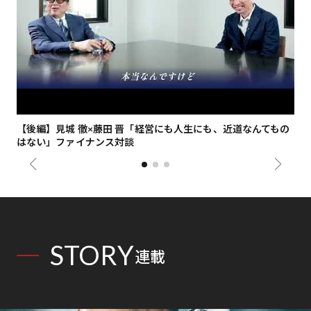
【後編】見城 徹×藤田 晋「経営にも人生にも、近道なんてもの
【
はない」ファイナンス対談
総
STORY
連載