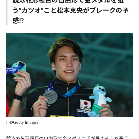
う"カツオ"こと松本克央がブレークの予
感!?
©Getty Images
競泳の花形種目の自由形で金メダルに手が届きそうな選手