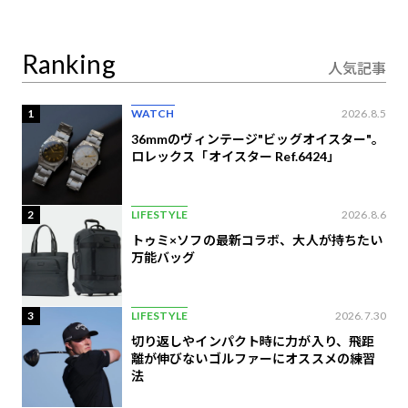
り合うAI時代の意思決
定
Ranking
人気記事
1
WATCH
2026.8.5
36mmのヴィンテージ"ビッグオイスター"。
ロレックス「オイスター Ref.6424」
2
LIFESTYLE
2026.8.6
トゥミ×ソフの最新コラボ、大人が持ちたい
万能バッグ
3
LIFESTYLE
2026.7.30
切り返しやインパクト時に力が入り、飛距
離が伸びないゴルファーにオススメの練習
法