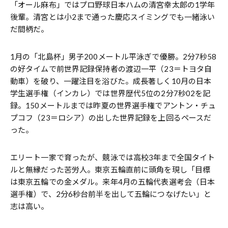
「オール麻布」ではプロ野球日本ハムの清宮幸太郎の1学年
後輩。清宮とは小2まで通った慶応スイミングでも一緒泳い
だ間柄だ。
1月の「北島杯」男子200メートル平泳ぎで優勝。2分7秒58
の好タイムで前世界記録保持者の渡辺一平（23＝トヨタ自
動車）を破り、一躍注目を浴びた。成長著しく10月の日本
学生選手権（インカレ）では世界歴代5位の2分7秒02を記
録。150メートルまでは昨夏の世界選手権でアントン・チュ
プコフ（23＝ロシア）の出した世界記録を上回るペースだ
った。
エリート一家で育ったが、競泳では高校3年まで全国タイト
ルと無縁だった苦労人。東京五輪直前に頭角を現し「目標
は東京五輪での金メダル。来年4月の五輪代表選考会（日本
選手権）で、2分6秒台前半を出して五輪につなげたい」と
志は高い。