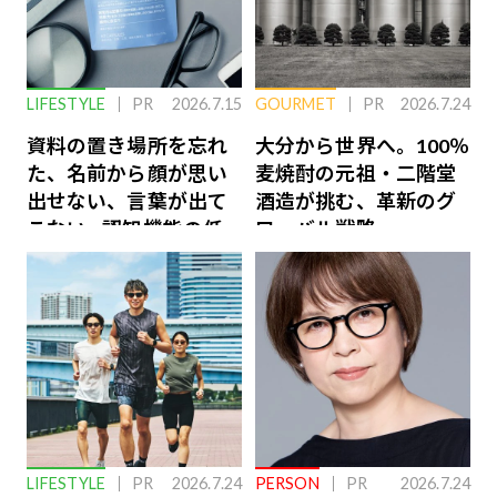
LIFESTYLE
PR
2026.7.15
GOURMET
PR
2026.7.24
資料の置き場所を忘れ
大分から世界へ。100％
た、名前から顔が思い
麦焼酎の元祖・二階堂
出せない、言葉が出て
酒造が挑む、革新のグ
こない…認知機能の低
ローバル戦略
下を救う、脳のインナ
ーケアとは
LIFESTYLE
PR
2026.7.24
PERSON
PR
2026.7.24