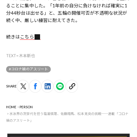
ることに集中した。「1年前の自分に負けなければ確実に1
分44秒台は出せる」と、五輪の開催可否が不透明な状況が
続く中、厳しい練習に耐えてきた。
続きは
こちら
TEXT=木本新也
#コロナ禍のアスリート
SHARE
HOME
PERSON
水泳界の次世代を担う塩浦慎理、佐藤翔馬、松本克央の挑戦──連載「コロナ
禍のアスリート」