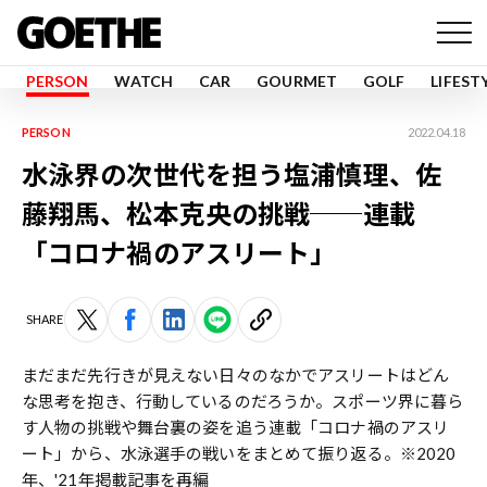
PERSON
WATCH
CAR
GOURMET
GOLF
LIFEST
PERSON
2022.04.18
水泳界の次世代を担う塩浦慎理、佐
藤翔馬、松本克央の挑戦──連載
「コロナ禍のアスリート」
SHARE
まだまだ先行きが見えない日々のなかでアスリートはどん
な思考を抱き、行動しているのだろうか。スポーツ界に暮ら
す人物の挑戦や舞台裏の姿を追う連載「コロナ禍のアスリ
ート」から、水泳選手の戦いをまとめて振り返る。※2020
年、'21年掲載記事を再編