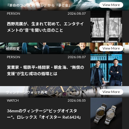
View More
『革命のファンファーレ』から『夢と金』
PERSON
2026.08.07
西野亮廣が、生まれて初めて、エンタテイ
メントの“音”を聞いた日のこと
View More
相師相愛
PERSON
2026.08.07
実業家・堀鉄平×格闘家・朝倉海、“無償の
支援”が生む成功の循環とは
View More
ヴィンテージウォッチ再考
WATCH
2026.08.05
36mmのヴィンテージ"ビッグオイスタ
ー"。ロレックス「オイスター Ref.6424」