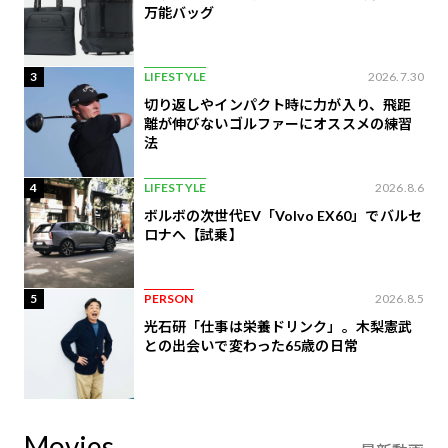
万能バッグ
3
LIFESTYLE
2026.7.30
切り返しやインパクト時に力が入り、飛距
離が伸びないゴルファーにオススメの練習
法
4
LIFESTYLE
2026.8.6
ボルボの次世代EV「Volvo EX60」でバルセ
ロナへ【試乗】
5
PERSON
2026.8.5
光石研「仕事は栄養ドリンク」。木梨憲武
との出会いで変わった65歳の日常
Movies