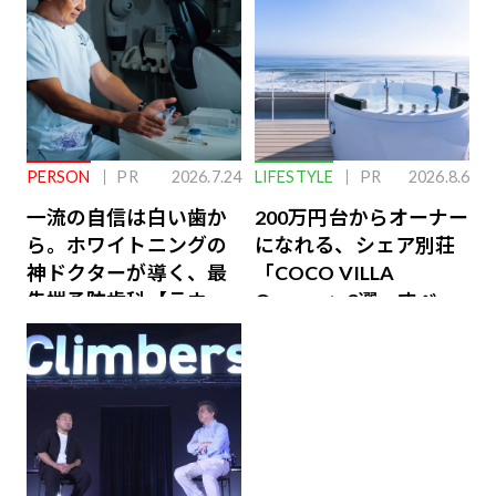
PERSON
PR
2026.7.24
LIFESTYLE
PR
2026.8.6
一流の自信は白い歯か
200万円台からオーナー
ら。ホワイトニングの
になれる、シェア別荘
神ドクターが導く、最
「COCO VILLA
先端予防歯科【ラウン
Owners」3選。すべて
ジ会員特典あり】
が絶景、収益も得られ
るその仕組みとは