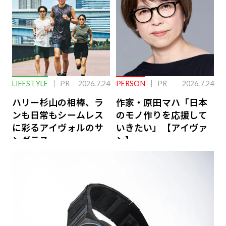
LIFESTYLE
PR
2026.7.24
PERSON
PR
2026.7.24
ハリー杉山の相棒、ラ
作家・原田マハ「日本
ンも日常もシームレス
のモノ作りを応援して
に彩るアイヴォルのサ
いきたい」【アイヴァ
ングラス
ン】