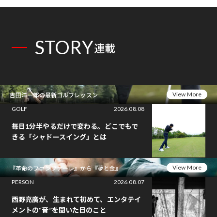
STORY
連載
View More
吉田洋一郎の最新ゴルフレッスン
GOLF
2026.08.08
毎日1分半やるだけで変わる。どこでもで
きる「シャドースイング」とは
View More
『革命のファンファーレ』から『夢と金』
PERSON
2026.08.07
西野亮廣が、生まれて初めて、エンタテイ
メントの“音”を聞いた日のこと