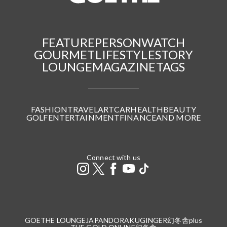
FEATURE
PERSON
WATCH
GOURMET
LIFESTYLE
STORY
LOUNGE
MAGAZINE
TAGS
FASHION
TRAVEL
ART
CAR
HEALTH
BEAUTY
GOLF
ENTERTAINMENT
FINANCE
AND MORE
Connect with us
GOETHE LOUNGE
JAPANDORAKU
GINGER
幻冬舎plus