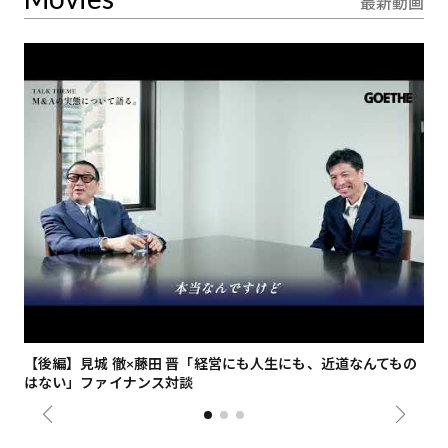
最新動画
【後編】見城 徹×藤田 晋「経営にも人生にも、近道なんてもの
【
はない」ファイナンス対談
総