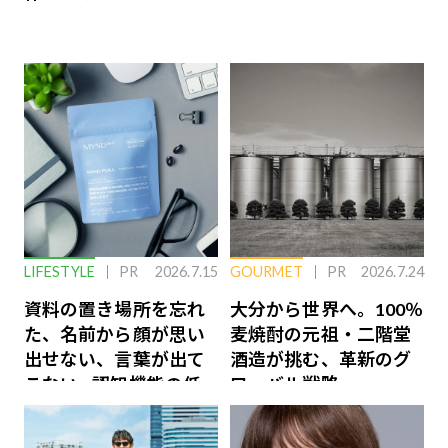
LIFESTYLE
PR
2026.7.15
GOURMET
PR
2026.7.24
資料の置き場所を忘れ
大分から世界へ。100％
た、名前から顔が思い
麦焼酎の元祖・二階堂
出せない、言葉が出て
酒造が挑む、革新のグ
こない…認知機能の低
ローバル戦略
下を救う、脳のインナ
ーケアとは