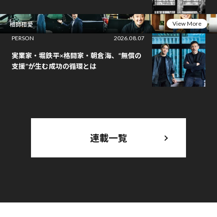
View More
相師相愛
PERSON
2026.08.07
実業家・堀鉄平×格闘家・朝倉海、“無償の
支援”が生む成功の循環とは
連載一覧