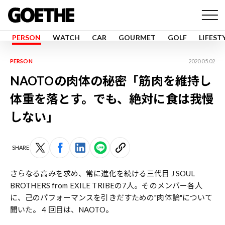
PERSON
WATCH
CAR
GOURMET
GOLF
LIFEST
PERSON
2020.05.02
NAOTOの肉体の秘密「筋肉を維持し
体重を落とす。でも、絶対に食は我慢
しない」
SHARE
さらなる高みを求め、常に進化を続ける三代目 J SOUL
BROTHERS from EXILE TRIBEの7人。そのメンバー各人
に、己のパフォーマンスを引きだすための"肉体論"について
聞いた。４回目は、NAOTO。