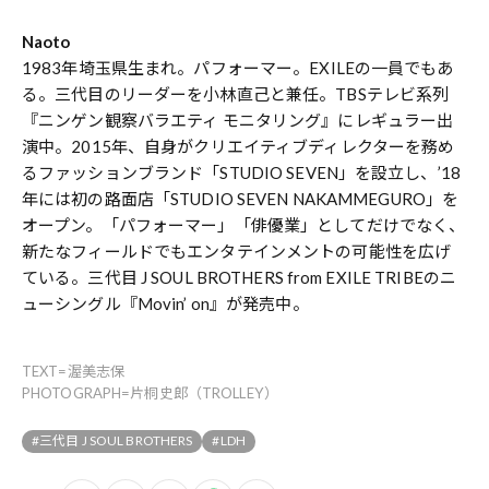
Naoto
1983年埼玉県生まれ。パフォーマー。EXILEの一員でもあ
る。三代目のリーダーを小林直己と兼任。TBSテレビ系列
『ニンゲン観察バラエティ モニタリング』にレギュラー出
演中。2015年、自身がクリエイティブディレクターを務め
るファッションブランド「STUDIO SEVEN」を設立し、’18
年には初の路面店「STUDIO SEVEN NAKAMMEGURO」を
オープン。「パフォーマー」「俳優業」としてだけでなく、
新たなフィールドでもエンタテインメントの可能性を広げ
ている。三代目 J SOUL BROTHERS from EXILE TRIBEのニ
ューシングル『Movin’ on』が発売中。
TEXT=渥美志保
PHOTOGRAPH=片桐史郎（TROLLEY）
#三代目 J SOUL BROTHERS
#LDH