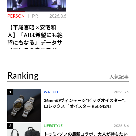
PERSON
PR
2026.8.6
【平尾喜昭 × 安宅和
人】「AIは希望にも絶
望にもなる」データサ
イエンスの先駆者が語
り合うAI時代の意思決
定
Ranking
人気記事
1
WATCH
2026.8.5
36mmのヴィンテージ"ビッグオイスター"。
ロレックス「オイスター Ref.6424」
2
LIFESTYLE
2026.8.6
トゥミ×ソフの最新コラボ、大人が持ちたい