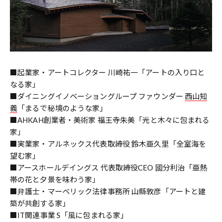
■起業家・アートコレクター 川崎祐一「アートの入り口と
なる家」
■ダイニングイノベーショングループ ファウンダー
西山知
義
「まるで秘境のような家」
■AHKAH創業者・美術家 福王寺朱美「光と木々に包まれる
家」
■実業家・アルネックス代表取締役 鈴木亜久里「全室海を
望む家」
■アースホールデイングス 代表取締役CEO 國分利治「亜熱
帯の花と夕景を味わう家」
■弁護士・マーベリック法律事務所 山縣敦彦「アートと建
築が共創する家」
■IT関連事業 S「風に包まれる家」