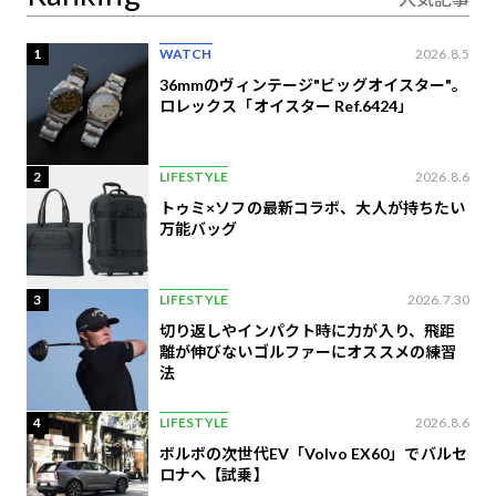
1
WATCH
2026.8.5
36mmのヴィンテージ"ビッグオイスター"。
ロレックス「オイスター Ref.6424」
2
LIFESTYLE
2026.8.6
トゥミ×ソフの最新コラボ、大人が持ちたい
万能バッグ
3
LIFESTYLE
2026.7.30
切り返しやインパクト時に力が入り、飛距
離が伸びないゴルファーにオススメの練習
法
4
LIFESTYLE
2026.8.6
ボルボの次世代EV「Volvo EX60」でバルセ
ロナへ【試乗】