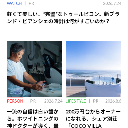
WATCH
PR
2026.7.24
軽くて美しい、“完璧”なトゥールビヨン。新ブラ
ンド・ビアンシェの時計は何がすごいのか？
PERSON
PR
2026.7.24
LIFESTYLE
PR
2026.8.6
一流の自信は白い歯か
200万円台からオーナー
ら。ホワイトニングの
になれる、シェア別荘
神ドクターが導く、最
「COCO VILLA