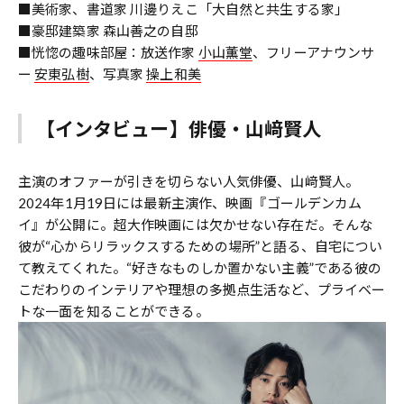
■美術家、書道家 川邊りえこ「大自然と共生する家」
■豪邸建築家 森山善之の自邸
■恍惚の趣味部屋：放送作家
小山薫堂
、フリーアナウンサ
ー
安東弘樹
、写真家
操上和美
【インタビュー】俳優・山﨑賢人
主演のオファーが引きを切らない人気俳優、山﨑賢人。
2024年1月19日には最新主演作、映画『ゴールデンカム
イ』が公開に。超大作映画には欠かせない存在だ。そんな
彼が“心からリラックスするための場所”と語る、自宅につい
て教えてくれた。“好きなものしか置かない主義”である彼の
こだわりのインテリアや理想の多拠点生活など、プライベー
トな一面を知ることができる。