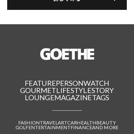
FEATURE
PERSON
WATCH
GOURMET
LIFESTYLE
STORY
LOUNGE
MAGAZINE
TAGS
FASHION
TRAVEL
ART
CAR
HEALTH
BEAUTY
GOLF
ENTERTAINMENT
FINANCE
AND MORE