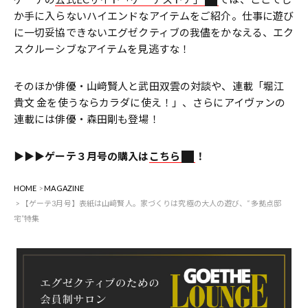
か手に入らないハイエンドなアイテムをご紹介。仕事に遊び
に一切妥協できないエグゼクティブの我儘をかなえる、エク
スクルーシブなアイテムを見逃すな！
そのほか俳優・山﨑賢人と武田双雲の対談や、連載「堀江
貴文 金を使うならカラダに使え！」、さらにアイヴァンの
連載には俳優・森田剛も登場！
▶︎▶️▶️ゲーテ３月号の購入は
こちら
！
HOME
MAGAZINE
【ゲーテ3月号】表紙は山﨑賢人。家づくりは究極の大人の遊び、“多拠点邸
宅”特集