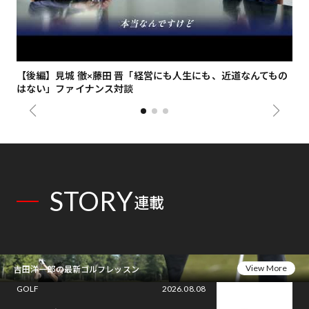
【後編】見城 徹×藤田 晋「経営にも人生にも、近道なんてもの
【
はない」ファイナンス対談
総
STORY
連載
View More
吉田洋一郎の最新ゴルフレッスン
GOLF
2026.08.08