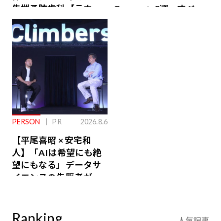
先端予防歯科【ラウン
Owners」3選。すべて
ジ会員特典あり】
が絶景、収益も得られ
るその仕組みとは
PERSON
PR
2026.8.6
【平尾喜昭 × 安宅和
人】「AIは希望にも絶
望にもなる」データサ
イエンスの先駆者が語
り合うAI時代の意思決
定
Ranking
人気記事