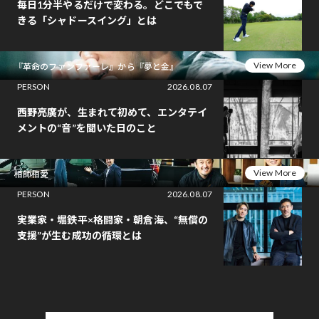
毎日1分半やるだけで変わる。どこでもで
きる「シャドースイング」とは
View More
『革命のファンファーレ』から『夢と金』
PERSON
2026.08.07
西野亮廣が、生まれて初めて、エンタテイ
メントの“音”を聞いた日のこと
View More
相師相愛
PERSON
2026.08.07
実業家・堀鉄平×格闘家・朝倉海、“無償の
支援”が生む成功の循環とは