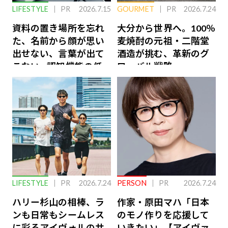
LIFESTYLE
PR
2026.7.15
GOURMET
PR
2026.7.24
資料の置き場所を忘れ
大分から世界へ。100％
た、名前から顔が思い
麦焼酎の元祖・二階堂
出せない、言葉が出て
酒造が挑む、革新のグ
こない…認知機能の低
ローバル戦略
下を救う、脳のインナ
ーケアとは
LIFESTYLE
PR
2026.7.24
PERSON
PR
2026.7.24
ハリー杉山の相棒、ラ
作家・原田マハ「日本
ンも日常もシームレス
のモノ作りを応援して
に彩るアイヴォルのサ
いきたい」【アイヴァ