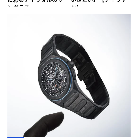
ングラス
ン】