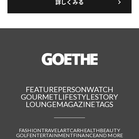
詳しくみる
FEATURE
PERSON
WATCH
GOURMET
LIFESTYLE
STORY
LOUNGE
MAGAZINE
TAGS
FASHION
TRAVEL
ART
CAR
HEALTH
BEAUTY
GOLF
ENTERTAINMENT
FINANCE
AND MORE