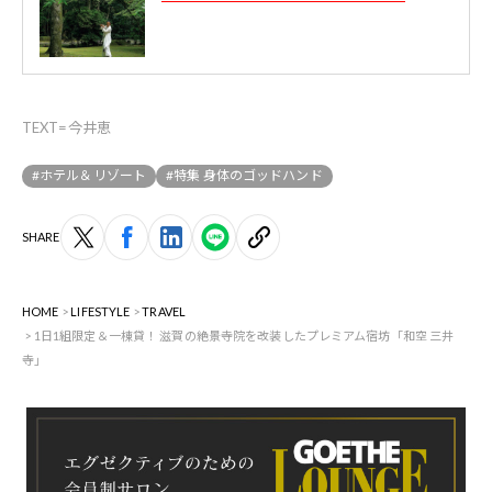
TEXT=今井恵
#ホテル＆リゾート
#特集 身体のゴッドハンド
SHARE
HOME
LIFESTYLE
TRAVEL
1日1組限定＆一棟貸！ 滋賀の絶景寺院を改装したプレミアム宿坊「和空 三井
寺」