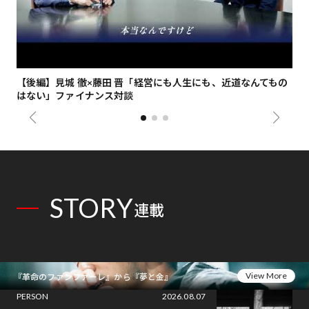
【後編】見城 徹×藤田 晋「経営にも人生にも、近道なんてもの
【
はない」ファイナンス対談
総
STORY
連載
View More
『革命のファンファーレ』から『夢と金』
PERSON
2026.08.07