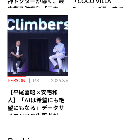
神ドクターが導く、最
「COCO VILLA
先端予防歯科【ラウン
Owners」3選。すべて
ジ会員特典あり】
が絶景、収益も得られ
るその仕組みとは
PERSON
PR
2026.8.6
【平尾喜昭 × 安宅和
人】「AIは希望にも絶
望にもなる」データサ
イエンスの先駆者が語
り合うAI時代の意思決
定