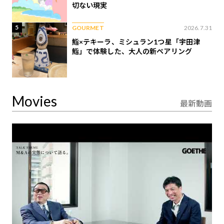
切ない現実
5
GOURMET
2026.7.31
鮨×テキーラ、ミシュラン1つ星「宇田津
鮨」で体験した、大人の新ペアリング
Movies
最新動画