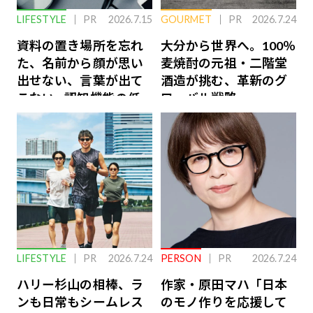
LIFESTYLE
PR
2026.7.15
GOURMET
PR
2026.7.24
資料の置き場所を忘れ
大分から世界へ。100％
た、名前から顔が思い
麦焼酎の元祖・二階堂
出せない、言葉が出て
酒造が挑む、革新のグ
こない…認知機能の低
ローバル戦略
下を救う、脳のインナ
ーケアとは
LIFESTYLE
PR
2026.7.24
PERSON
PR
2026.7.24
ハリー杉山の相棒、ラ
作家・原田マハ「日本
ンも日常もシームレス
のモノ作りを応援して