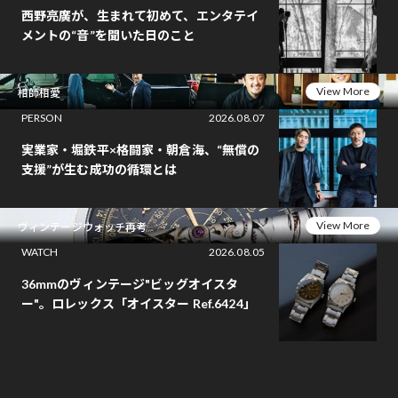
西野亮廣が、生まれて初めて、エンタテイ
メントの“音”を聞いた日のこと
View More
相師相愛
PERSON
2026.08.07
実業家・堀鉄平×格闘家・朝倉海、“無償の
支援”が生む成功の循環とは
View More
ヴィンテージウォッチ再考
WATCH
2026.08.05
36mmのヴィンテージ"ビッグオイスタ
ー"。ロレックス「オイスター Ref.6424」