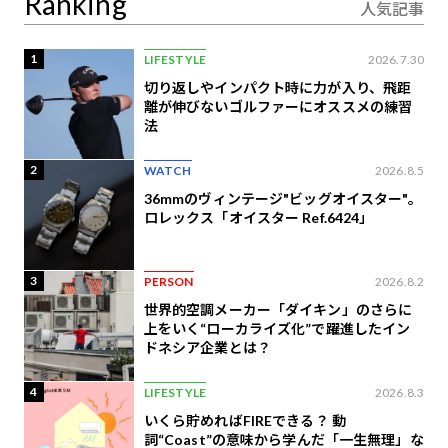
Ranking
人気記事
1
LIFESTYLE
2026.7.30
切り返しやインパクト時に力が入り、飛距
離が伸びないゴルファーにオススメの練習
法
2
WATCH
2026.8.5
36mmのヴィンテージ"ビッグオイスター"。
ロレックス「オイスター Ref.6424」
3
PERSON
2026.8.2
世界的空調メーカー「ダイキン」のさらに
上をいく“ローカライズ化”で躍進したイン
ドネシア企業とは？
4
LIFESTYLE
2026.8.3
いくら貯めればFIREできる？ 動
詞“Coast”の意味から学んだ「一生無理」な