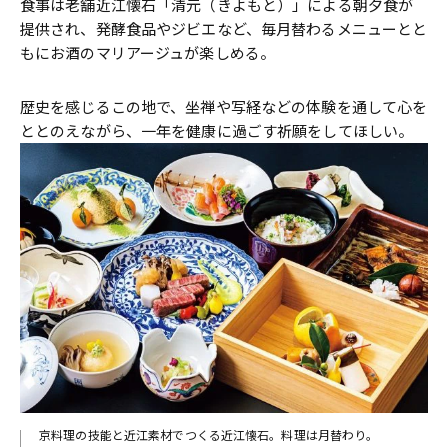
食事は老舗近江懐石「清元（きよもと）」による朝夕食が
提供され、発酵食品やジビエなど、毎月替わるメニューとと
もにお酒のマリアージュが楽しめる。
歴史を感じるこの地で、坐禅や写経などの体験を通して心を
ととのえながら、一年を健康に過ごす祈願をしてほしい。
し、
京料理の技能と近江素材でつくる近江懐石。料理は月替わり。