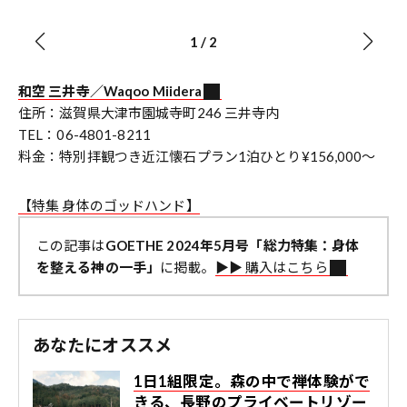
1
/
2
和空 三井寺／Waqoo Miidera
住所：滋賀県大津市園城寺町246 三井寺内
TEL：06-4801-8211
料金：特別拝観つき近江懐石プラン1泊ひとり¥156,000～
【特集 身体のゴッドハンド】
この記事は
GOETHE 2024年5月号「総力特集：身体
を整える神の一手」
に掲載。
▶︎▶︎ 購入はこちら
あなたにオススメ
1日1組限定。森の中で禅体験がで
きる、長野のプライベートリゾー