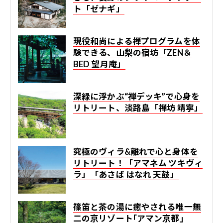
ト「ゼナギ」
現役和尚による禅プログラムを体
験できる、山梨の宿坊「ZEN＆
BED 望月庵」
深緑に浮かぶ“禅デッキ”で心身を
リトリート、淡路島「禅坊 靖寧」
究極のヴィラ&離れで心と身体を
リトリート！「アマネム ツキヴィ
ラ」「あさば はなれ 天鼓」
篠笛と茶の湯に癒やされる唯一無
二の京リゾート｢アマン京都｣