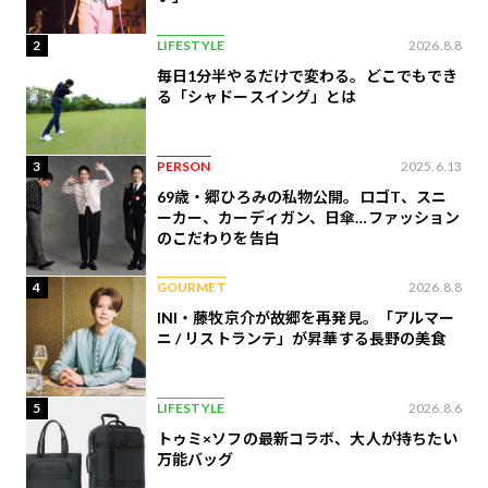
2
LIFESTYLE
2026.8.8
毎日1分半やるだけで変わる。どこでもでき
る「シャドースイング」とは
3
PERSON
2025.6.13
69歳・郷ひろみの私物公開。ロゴT、スニ
ーカー、カーディガン、日傘…ファッション
のこだわりを告白
4
GOURMET
2026.8.8
INI・藤牧京介が故郷を再発見。「アルマー
ニ / リストランテ」が昇華する長野の美食
5
LIFESTYLE
2026.8.6
トゥミ×ソフの最新コラボ、大人が持ちたい
万能バッグ