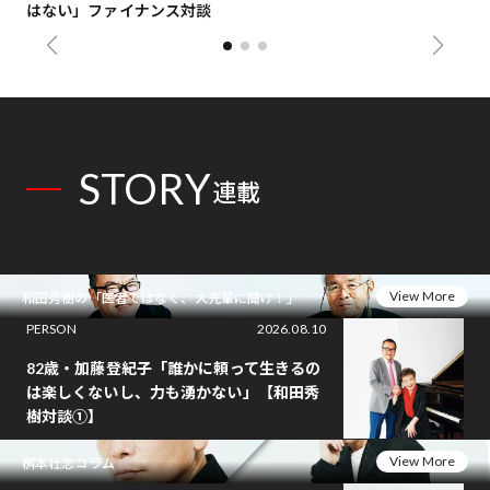
はない」ファイナンス対談
総
STORY
連載
View More
和田秀樹の「医者ではなく、大先輩に聞け！」
PERSON
2026.08.10
82歳・加藤登紀子「誰かに頼って生きるの
は楽しくないし、力も湧かない」【和田秀
樹対談①】
View More
桝本壮志コラム