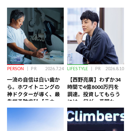
PERSON
PR
2026.7.24
LIFESTYLE
PR
2026.8.10
一流の自信は白い歯か
【西野亮廣】わずか34
ら。ホワイトニングの
時間で4億8000万円を
神ドクターが導く、最
調達。投資してもらう
先端予防歯科【ラウン
には、何が一番問われ
ジ会員特典あり】
るのか