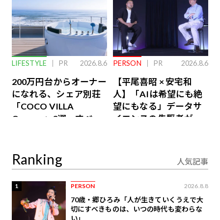
LIFESTYLE
PR
2026.8.6
PERSON
PR
2026.8.6
200万円台からオーナー
【平尾喜昭 × 安宅和
になれる、シェア別荘
人】「AIは希望にも絶
「COCO VILLA
望にもなる」データサ
Owners」3選。すべて
イエンスの先駆者が語
が絶景、収益も得られ
り合うAI時代の意思決
るその仕組みとは
定
Ranking
人気記事
1
PERSON
2026.8.8
70歳・郷ひろみ「人が生きていくうえで大
切にすべきものは、いつの時代も変わらな
い」