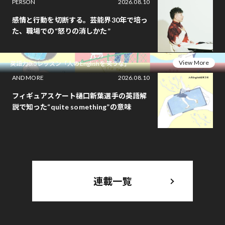
PERSON
2026.08.10
感情と行動を切断する。芸能界30年で培っ
た、職場での“怒りの消しかた”
View More
英語力0.5レッスン「人のEnglishを笑うな」
AND MORE
2026.08.10
フィギュアスケート樋口新葉選手の英語解
説で知った“quite something”の意味
連載一覧