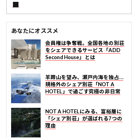
あなたにオススメ
会員権は争奪戦。全国各地の別荘
をシェアできるサービス「ADD
Second House」とは
羊蹄山を望み、瀬戸内海を独占…
規格外のシェア別荘「NOT A
HOTEL」で過ごす究極の非日常
NOT A HOTELにみる、富裕層に
「シェア別荘」が選ばれる7つの
理由