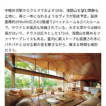
中軽井沢駅からクルマでおよそ10分、浅間山を望む閑静な
土地に、森と一体になれるようなヴィラが完成予定。延床
面積約298㎡の広さの2階建て2ベッドルーム＆2バスルーム
で、サウナと水風呂も完備されている。大きな窓からは緑の
風がはいり、テラスは広々とした172㎡、浅間山を眺めるフ
ァイヤープレイスもある。室内に薪ストーブも設置され冬に
パチパチとはぜる薪の音を聞きながら、暖まる時間も格別
だろう。