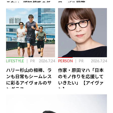
こない…認知機能の低
ローバル戦略
下を救う、脳のインナ
ーケアとは
LIFESTYLE
PR
2026.7.24
PERSON
PR
2026.7.24
ハリー杉山の相棒、ラ
作家・原田マハ「日本
ンも日常もシームレス
のモノ作りを応援して
に彩るアイヴォルのサ
いきたい」【アイヴァ
ングラス
ン】