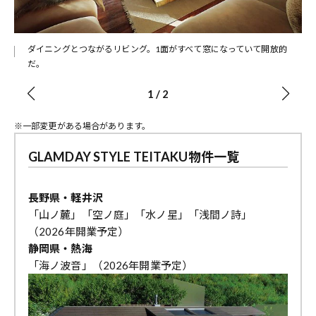
が
ダイニングとつながるリビング。1面がすべて窓になっていて開放的
だ。
1
/
2
※一部変更がある場合があります。
GLAMDAY STYLE TEITAKU物件一覧
長野県・軽井沢
「山ノ麓」「空ノ庭」「水ノ星」「浅間ノ詩」
（2026年開業予定）
静岡県・熱海
「海ノ波音」（2026年開業予定）