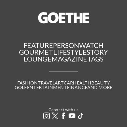
FEATURE
PERSON
WATCH
GOURMET
LIFESTYLE
STORY
LOUNGE
MAGAZINE
TAGS
FASHION
TRAVEL
ART
CAR
HEALTH
BEAUTY
GOLF
ENTERTAINMENT
FINANCE
AND MORE
Connect with us