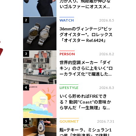
力が入り、飛距離が伸びな
いゴルファーにオススメの
練習法
2
WATCH
2026.8.5
36mmのヴィンテージ"ビッ
グオイスター"。ロレックス
「オイスター Ref.6424」
3
PERSON
2026.8.2
世界的空調メーカー「ダイ
キン」のさらに上をいく“ロ
ーカライズ化”で躍進したイ
ンドネシア企業とは？
4
LIFESTYLE
2026.8.3
いくら貯めればFIREでき
る？ 動詞“Coast”の意味か
ら学んだ「一生無理」な切
ない現実
5
GOURMET
2026.7.31
鮨×テキーラ、ミシュラン1
つ星「宇田津 鮨」で体験し