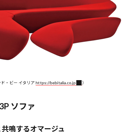
・アンド・ビー イタリア
https://bebitalia.co.jp
）
3P ソファ
と共鳴するオマージュ