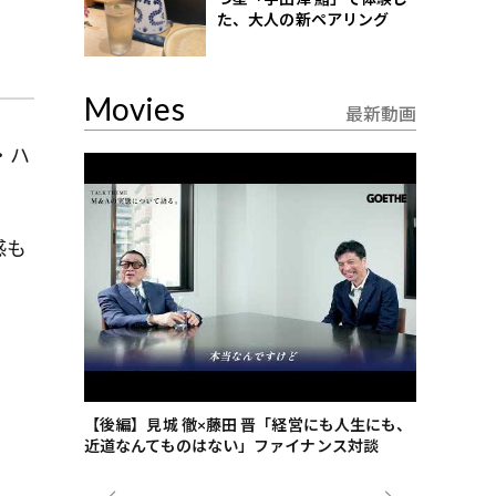
た、大人の新ペアリング
Movies
最新動画
・ハ
感も
ごした、海最
【後編】見城 徹×藤田 晋「経営にも人生にも、
【ゲーテ9
近道なんてものはない」ファイナンス対談
ンタビュー
ジネス戦略