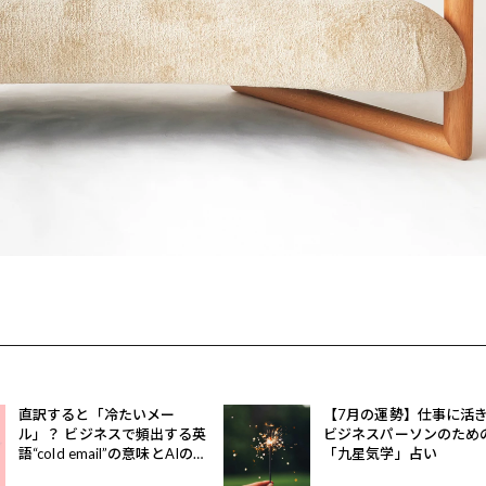
直訳すると「冷たいメー
【7月の運勢】仕事に活
ル」？ ビジネスで頻出する英
ビジネスパーソンのため
語“cold email”の意味とAIの活
「九星気学」占い
用法