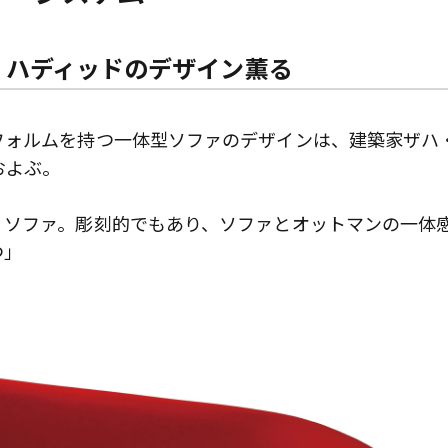
・ハディッドのデザイン薫る
フォルムを持つ一体型ソファのデザインは、建築家ザハ
およぶ。
くソファ。彫刻的でもあり、ソファとオットマンの一体
つ」
歌舞伎俳優・尾上右近が休息を過
前列ホテル「UMITO 熱海 別邸」