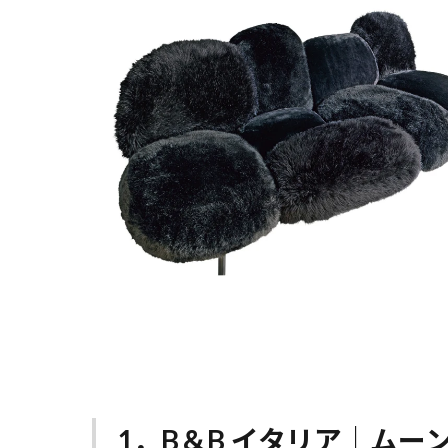
1．B＆B イタリア｜ムー