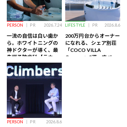
PERSON
PR
2026.7.24
LIFESTYLE
PR
2026.8.6
一流の自信は白い歯か
200万円台からオーナー
ら。ホワイトニングの
になれる、シェア別荘
神ドクターが導く、最
「COCO VILLA
先端予防歯科【ラウン
Owners」3選。すべて
ジ会員特典あり】
が絶景、収益も得られ
るその仕組みとは
PERSON
PR
2026.8.6