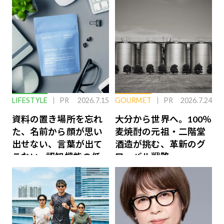
LIFESTYLE
PR
2026.7.15
GOURMET
PR
2026.7.24
資料の置き場所を忘れ
大分から世界へ。100％
た、名前から顔が思い
麦焼酎の元祖・二階堂
出せない、言葉が出て
酒造が挑む、革新のグ
こない…認知機能の低
ローバル戦略
下を救う、脳のインナ
ーケアとは