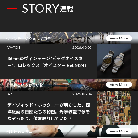
STORY
連載
View More
ヴィンテージウォッチ再考
WATCH
2026.08.05
36mmのヴィンテージ"ビッグオイスタ
ー"。ロレックス「オイスター Ref.6424」
View More
アートというお買い物
ART
2026.08.04
デイヴィッド・ホックニーが明かした、西
洋絵画の巨匠たちの秘密。光学装置で像を
なぞったり、位置取りしていた!?
View More
桝本壮志コラム