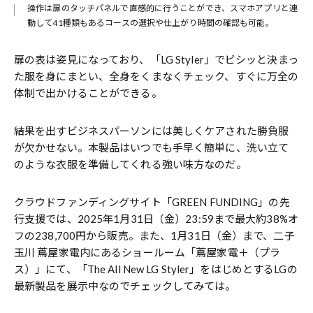
操作は扉のタッチパネルで直感的に行うことができ、スマホアプリと連
動して41種類もあるコースの選択や仕上がり時間の確認も可能。
扉の表は姿見になっており、「LG Styler」でビシッと決まっ
た服を身にまとい、全身をくまなくチェック、すぐに万全の
体制で出かけることができる。
結果を出すビジネスパーソンには美しくケアされた勝負服
が欠かせない。本製品はいつでも手早く簡単に、洗い立て
のような衣服を準備してくれる強い味方なのだ。
クラウドファンディングサイト「GREEN FUNDING」の先
行支援では、2025年1月31日（金）23:59まで最大約38%オ
フの238,700円から販売。また、1月31日（金）まで、二子
玉川 蔦屋家電内にあるショールーム「蔦屋家電＋（プラ
ス）」にて、「The All New LG Styler」をはじめとするLGの
最新製品を展示中なのでチェックしてみては。