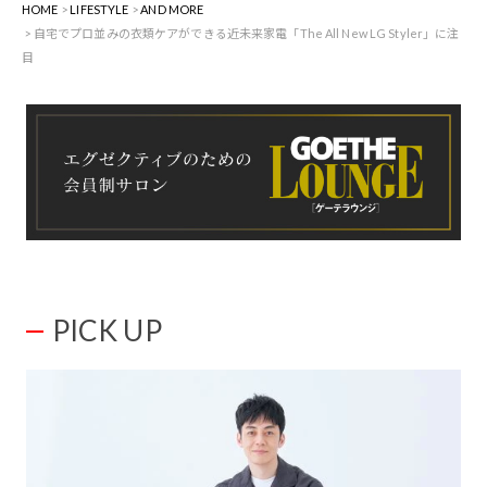
HOME
LIFESTYLE
AND MORE
自宅でプロ並みの衣類ケアができる近未来家電「The All New LG Styler」に注
目
PICK UP