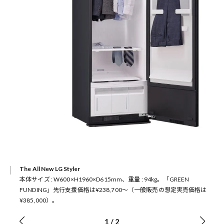
The All New LG Styler
本体サイズ : W600×H1960×D615mm、重量 : 94kg。「GREEN
FUNDING」先行支援価格は¥238,700〜（一般販売の想定実売価格は
¥385,000）。
1
/
2