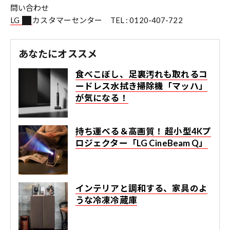
問い合わせ
LG
カスタマーセンター TEL : 0120-407-722
あなたにオススメ
⾷べこぼし、⾜裏汚れも取れるコ
ードレス⽔拭き掃除機「マッハ」
が気になる！
持ち運べる＆高画質！ 超小型4Kプ
ロジェクター「LG CineBeam Q」
インテリアと調和する、家具のよ
うな冷凍冷蔵庫