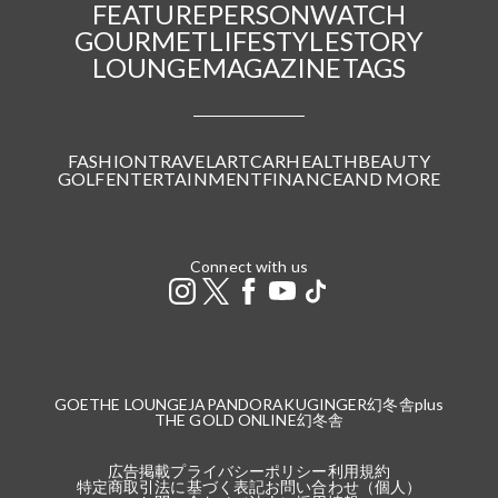
FEATURE
PERSON
WATCH
GOURMET
LIFESTYLE
STORY
LOUNGE
MAGAZINE
TAGS
FASHION
TRAVEL
ART
CAR
HEALTH
BEAUTY
GOLF
ENTERTAINMENT
FINANCE
AND MORE
Connect with us
GOETHE LOUNGE
JAPANDORAKU
GINGER
幻冬舎plus
THE GOLD ONLINE
幻冬舎
広告掲載
プライバシーポリシー
利用規約
特定商取引法に基づく表記
お問い合わせ（個人）