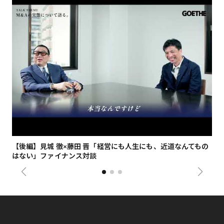
【後編】見城 徹×藤田 晋「経営にも人生にも、近道なんてもの
【
はない」ファイナンス対談
総