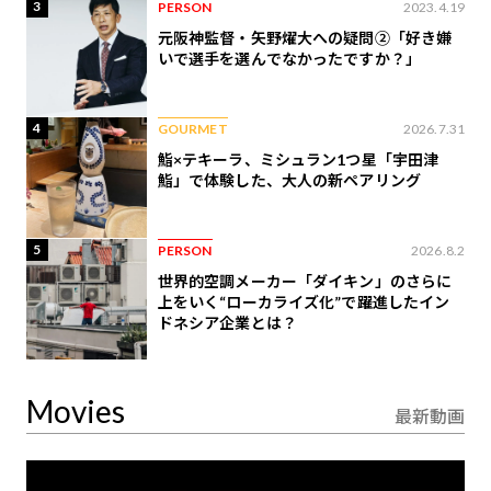
3
PERSON
2023.4.19
元阪神監督・矢野燿大への疑問②「好き嫌
いで選手を選んでなかったですか？」
4
GOURMET
2026.7.31
鮨×テキーラ、ミシュラン1つ星「宇田津
鮨」で体験した、大人の新ペアリング
5
PERSON
2026.8.2
世界的空調メーカー「ダイキン」のさらに
上をいく“ローカライズ化”で躍進したイン
ドネシア企業とは？
Movies
最新動画