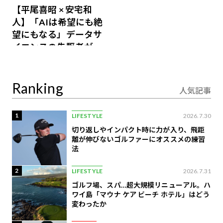
【平尾喜昭 × 安宅和
人】「AIは希望にも絶
望にもなる」データサ
イエンスの先駆者が語
り合うAI時代の意思決
定
Ranking
人気記事
1
LIFESTYLE
2026.7.30
切り返しやインパクト時に力が入り、飛距
離が伸びないゴルファーにオススメの練習
法
2
LIFESTYLE
2026.7.31
ゴルフ場、スパ…超大規模リニューアル。ハ
ワイ島「マウナ ケア ビーチ ホテル」はどう
変わったか