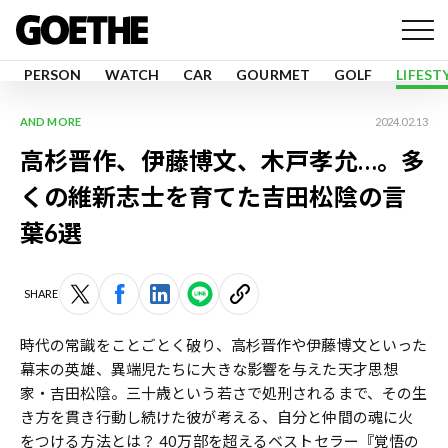
PERSON
WATCH
CAR
GOURMET
GOLF
LIFEST
AND MORE
2024.02.13
高杉晋作、伊藤博文、木戸孝允…。多
くの維新志士を育てた吉田松陰の言
葉6選
SHARE
時代の常識をことごとく破り、高杉晋作や伊藤博文といった
幕末の英雄、異端児たちに大きな影響を与えた天才思想
家・吉田松陰。三十歳という若さで処刑されるまで、その生
き方を貫き行動し続けた彼が考える、自分と仲間の魂に火
をつける方法とは？ 40万部を超えるベストセラー
『覚悟の