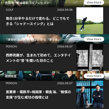
View More
吉田洋一郎の最新ゴルフレッスン
GOLF
2026.08.08
毎日1分半やるだけで変わる。どこでもで
きる「シャドースイング」とは
View More
『革命のファンファーレ』から『夢と金』
PERSON
2026.08.07
西野亮廣が、生まれて初めて、エンタテイ
メントの“音”を聞いた日のこと
View More
相師相愛
PERSON
2026.08.07
実業家・堀鉄平×格闘家・朝倉海、“無償の
支援”が生む成功の循環とは