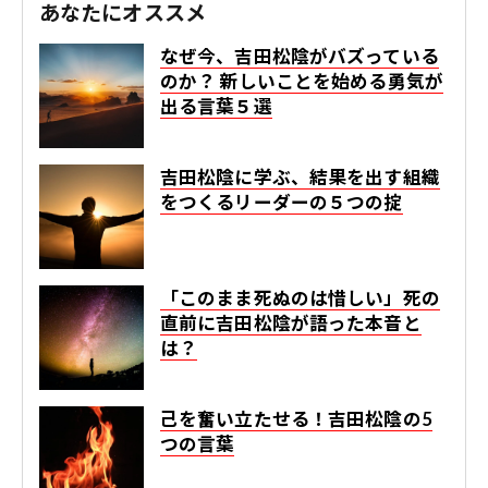
あなたにオススメ
なぜ今、吉田松陰がバズっている
のか？ 新しいことを始める勇気が
出る言葉５選
吉田松陰に学ぶ、結果を出す組織
をつくるリーダーの５つの掟
「このまま死ぬのは惜しい」死の
直前に吉田松陰が語った本音と
は？
己を奮い立たせる！吉田松陰の5
つの言葉