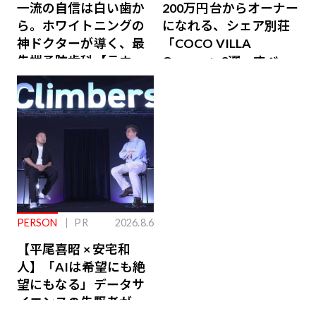
一流の自信は白い歯か
200万円台からオーナー
ら。ホワイトニングの
になれる、シェア別荘
神ドクターが導く、最
「COCO VILLA
先端予防歯科【ラウン
Owners」3選。すべて
ジ会員特典あり】
が絶景、収益も得られ
るその仕組みとは
PERSON
PR
2026.8.6
【平尾喜昭 × 安宅和
人】「AIは希望にも絶
望にもなる」データサ
イエンスの先駆者が語