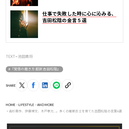
仕事で失敗した時に心に沁みる、
吉田松陰の金言５選
TEXT=池田貴将
#『覚悟の磨き方 超訳 吉田松陰』
SHARE
HOME
LIFESTYLE
AND MORE
高杉晋作、伊藤博文、木戸孝允…。多くの維新志士を育てた吉田松陰の言葉6選