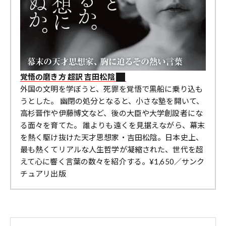
覚悟の磨き方 超訳 吉田松陰
外国の文明を学ぼうと、死罪を覚悟で黒船に乗り込も
うとした。 幽閉の処分となると、小さな塾を開いて、
高杉晋作や伊藤博文など、後の大臣や大学創設者にな
る面々を育てた。 誰よりも遠くを見据えながら、幕末
を熱く駆け抜けた天才思想家・吉田松陰。日本史上、
最も熱くてリアルな人生哲学が凝縮された、世代を超
えて心に響く言葉の数々を紹介する。¥1,650／サンク
チュアリ出版