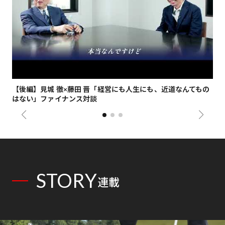
【後編】見城 徹×藤田 晋「経営にも人生にも、近道なんてもの
【
はない」ファイナンス対談
総
STORY
連載