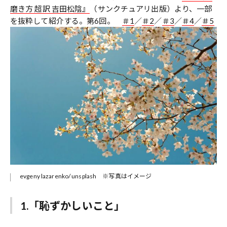
磨き方 超訳 吉田松陰』
（サンクチュアリ出版）より、一部
を抜粋して紹介する。第6回。
＃1
／
＃2
／
＃3
／
＃4
／
＃5
evgeny lazarenko/ unsplash ※写真はイメージ
1.「恥ずかしいこと」