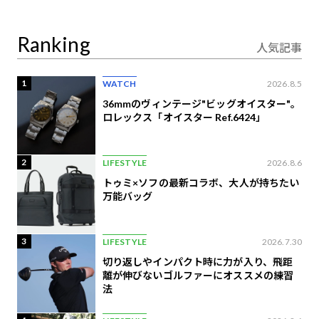
り合うAI時代の意思決
定
Ranking
人気記事
1
WATCH
2026.8.5
36mmのヴィンテージ"ビッグオイスター"。
ロレックス「オイスター Ref.6424」
2
LIFESTYLE
2026.8.6
トゥミ×ソフの最新コラボ、大人が持ちたい
万能バッグ
3
LIFESTYLE
2026.7.30
切り返しやインパクト時に力が入り、飛距
離が伸びないゴルファーにオススメの練習
法