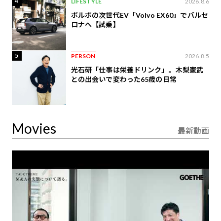
4
LIFESTYLE
2026.8.6
ボルボの次世代EV「Volvo EX60」でバルセ
ロナへ【試乗】
5
PERSON
2026.8.5
光石研「仕事は栄養ドリンク」。木梨憲武
との出会いで変わった65歳の日常
Movies
最新動画