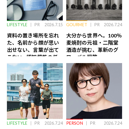
LIFESTYLE
PR
2026.7.15
GOURMET
PR
2026.7.24
資料の置き場所を忘れ
大分から世界へ。100％
た、名前から顔が思い
麦焼酎の元祖・二階堂
出せない、言葉が出て
酒造が挑む、革新のグ
こない…認知機能の低
ローバル戦略
下を救う、脳のインナ
ーケアとは
LIFESTYLE
PR
2026.7.24
PERSON
PR
2026.7.24