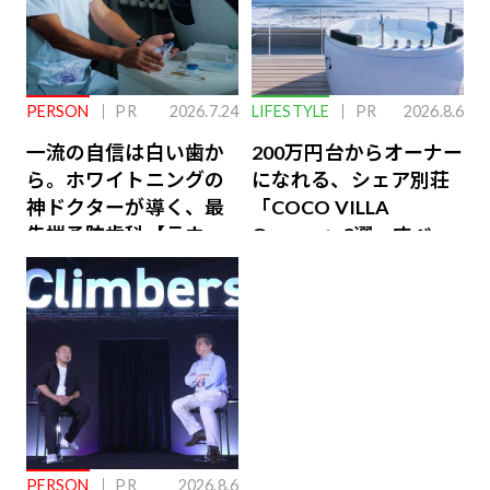
PERSON
PR
2026.7.24
LIFESTYLE
PR
2026.8.6
一流の自信は白い歯か
200万円台からオーナー
ら。ホワイトニングの
になれる、シェア別荘
神ドクターが導く、最
「COCO VILLA
先端予防歯科【ラウン
Owners」3選。すべて
ジ会員特典あり】
が絶景、収益も得られ
るその仕組みとは
PERSON
PR
2026.8.6