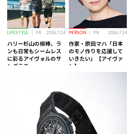
LIFESTYLE
PR
2026.7.24
PERSON
PR
2026.7.24
ハリー杉山の相棒、ラ
作家・原田マハ「日本
ンも日常もシームレス
のモノ作りを応援して
に彩るアイヴォルのサ
いきたい」【アイヴァ
ングラス
ン】