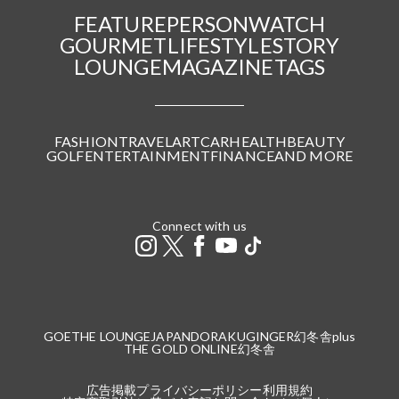
FEATURE
PERSON
WATCH
GOURMET
LIFESTYLE
STORY
LOUNGE
MAGAZINE
TAGS
FASHION
TRAVEL
ART
CAR
HEALTH
BEAUTY
GOLF
ENTERTAINMENT
FINANCE
AND MORE
Connect with us
GOETHE LOUNGE
JAPANDORAKU
GINGER
幻冬舎plus
THE GOLD ONLINE
幻冬舎
広告掲載
プライバシーポリシー
利用規約