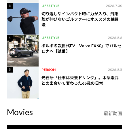
3
LIFESTYLE
2026.7.30
切り返しやインパクト時に力が入り、飛距
離が伸びないゴルファーにオススメの練習
法
4
LIFESTYLE
2026.8.6
ボルボの次世代EV「Volvo EX60」でバルセ
ロナへ【試乗】
5
PERSON
2026.8.5
光石研「仕事は栄養ドリンク」。木梨憲武
との出会いで変わった65歳の日常
Movies
最新動画