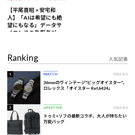
【平尾喜昭 × 安宅和
人】「AIは希望にも絶
望にもなる」データサ
イエンスの先駆者が語
り合うAI時代の意思決
定
Ranking
人気記事
1
WATCH
2026.8.5
36mmのヴィンテージ"ビッグオイスター"。
ロレックス「オイスター Ref.6424」
2
LIFESTYLE
2026.8.6
トゥミ×ソフの最新コラボ、大人が持ちたい
万能バッグ