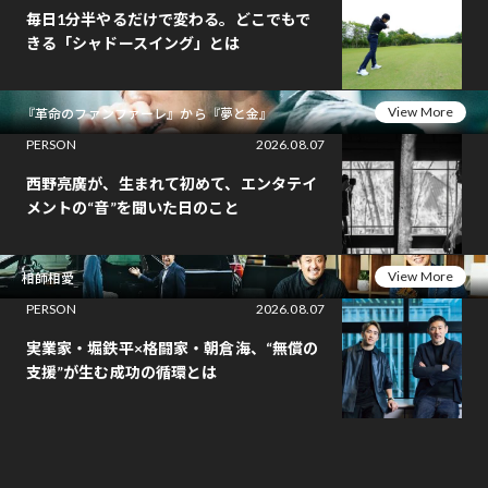
毎日1分半やるだけで変わる。どこでもで
きる「シャドースイング」とは
View More
『革命のファンファーレ』から『夢と金』
PERSON
2026.08.07
西野亮廣が、生まれて初めて、エンタテイ
メントの“音”を聞いた日のこと
View More
相師相愛
PERSON
2026.08.07
実業家・堀鉄平×格闘家・朝倉海、“無償の
支援”が生む成功の循環とは