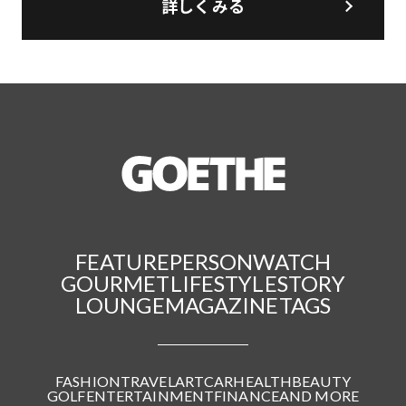
詳しくみる
FEATURE
PERSON
WATCH
GOURMET
LIFESTYLE
STORY
LOUNGE
MAGAZINE
TAGS
FASHION
TRAVEL
ART
CAR
HEALTH
BEAUTY
GOLF
ENTERTAINMENT
FINANCE
AND MORE