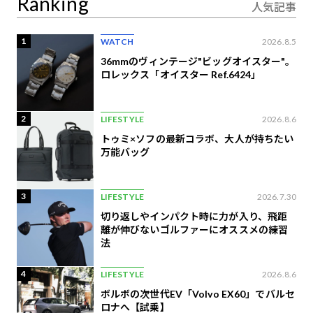
Ranking
人気記事
1
WATCH
2026.8.5
36mmのヴィンテージ"ビッグオイスター"。
ロレックス「オイスター Ref.6424」
2
LIFESTYLE
2026.8.6
トゥミ×ソフの最新コラボ、大人が持ちたい
万能バッグ
3
LIFESTYLE
2026.7.30
切り返しやインパクト時に力が入り、飛距
離が伸びないゴルファーにオススメの練習
法
4
LIFESTYLE
2026.8.6
ボルボの次世代EV「Volvo EX60」でバルセ
ロナへ【試乗】