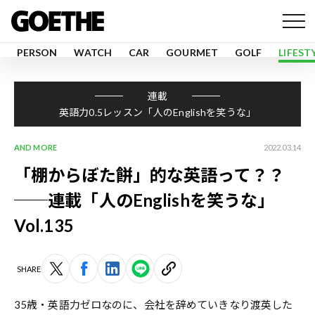
PERSON
WATCH
CAR
GOURMET
GOLF
LIFEST
連載
英語力0.5レッスン「人のEnglishを笑うな」
AND MORE
2022.03.14
「棚からぼた餅」的な英語って？？
──連載「人のEnglishを笑うな」
Vol.135
SHARE
35歳・英語力ゼロなのに、会社を辞めていきなり渡英した