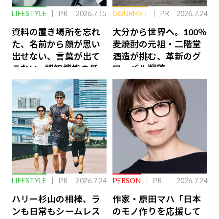
LIFESTYLE
PR
2026.7.15
GOURMET
PR
2026.7.24
資料の置き場所を忘れ
大分から世界へ。100％
た、名前から顔が思い
麦焼酎の元祖・二階堂
出せない、言葉が出て
酒造が挑む、革新のグ
こない…認知機能の低
ローバル戦略
下を救う、脳のインナ
ーケアとは
LIFESTYLE
PR
2026.7.24
PERSON
PR
2026.7.24
ハリー杉山の相棒、ラ
作家・原田マハ「日本
ンも日常もシームレス
のモノ作りを応援して