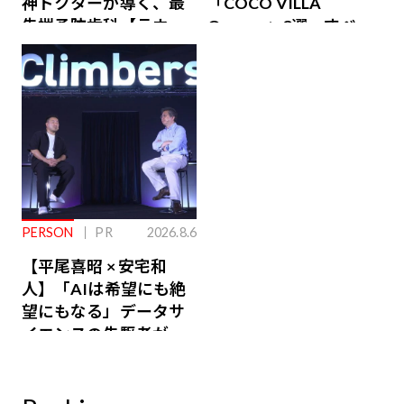
神ドクターが導く、最
「COCO VILLA
先端予防歯科【ラウン
Owners」3選。すべて
ジ会員特典あり】
が絶景、収益も得られ
るその仕組みとは
PERSON
PR
2026.8.6
【平尾喜昭 × 安宅和
人】「AIは希望にも絶
望にもなる」データサ
イエンスの先駆者が語
り合うAI時代の意思決
定