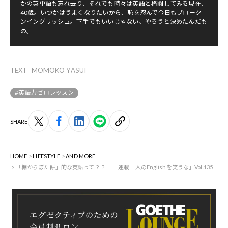
かの英単語も忘れ去り、それでも時々は英語と格闘してみる現在、
40歳。いつかはうまくなりたいから、恥を忍んで今日もブローク
ンイングリッシュ。下手でもいいじゃない、やろうと決めたんだも
の。
TEXT=MOMOKO YASUI
#英語力ゼロレッスン
SHARE
HOME
LIFESTYLE
AND MORE
「棚からぼた餅」的な英語って？？ ──連載「人のEnglishを笑うな」Vol.135