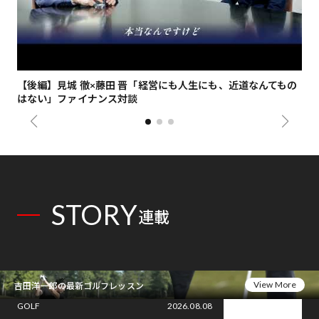
【後編】見城 徹×藤田 晋「経営にも人生にも、近道なんてもの
【
はない」ファイナンス対談
総
STORY
連載
View More
吉田洋一郎の最新ゴルフレッスン
GOLF
2026.08.08