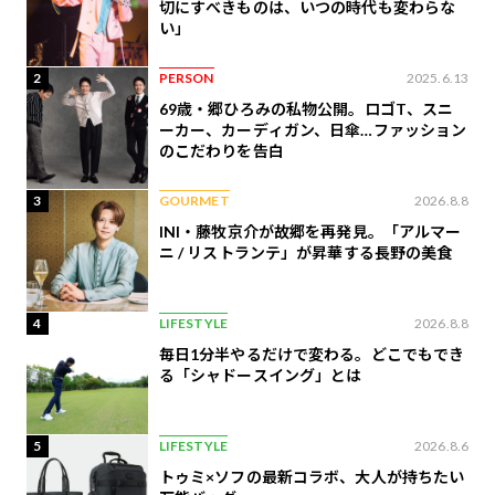
切にすべきものは、いつの時代も変わらな
い」
2
PERSON
2025.6.13
69歳・郷ひろみの私物公開。ロゴT、スニ
ーカー、カーディガン、日傘…ファッション
のこだわりを告白
3
GOURMET
2026.8.8
INI・藤牧京介が故郷を再発見。「アルマー
ニ / リストランテ」が昇華する長野の美食
4
LIFESTYLE
2026.8.8
毎日1分半やるだけで変わる。どこでもでき
る「シャドースイング」とは
5
LIFESTYLE
2026.8.6
トゥミ×ソフの最新コラボ、大人が持ちたい