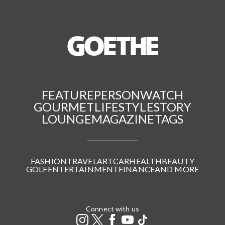
FEATURE
PERSON
WATCH
GOURMET
LIFESTYLE
STORY
LOUNGE
MAGAZINE
TAGS
FASHION
TRAVEL
ART
CAR
HEALTH
BEAUTY
GOLF
ENTERTAINMENT
FINANCE
AND MORE
Connect with us