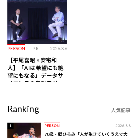
PERSON
PR
2026.8.6
【平尾喜昭 × 安宅和
人】「AIは希望にも絶
望にもなる」データサ
イエンスの先駆者が語
り合うAI時代の意思決
定
Ranking
人気記事
1
PERSON
2026.8.8
70歳・郷ひろみ「人が生きていくうえで大