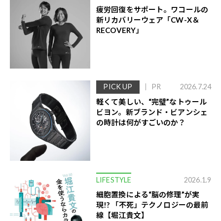
疲労回復をサポート。ワコールの
新リカバリーウェア「CW-X＆
RECOVERY」
PICK UP
PR
2026.7.24
軽くて美しい、“完璧”なトゥール
ビヨン。新ブランド・ビアンシェ
の時計は何がすごいのか？
LIFESTYLE
2026.1.9
細胞置換による“脳の修理”が実
現!? 「不死」テクノロジーの最前
線【堀江貴文】