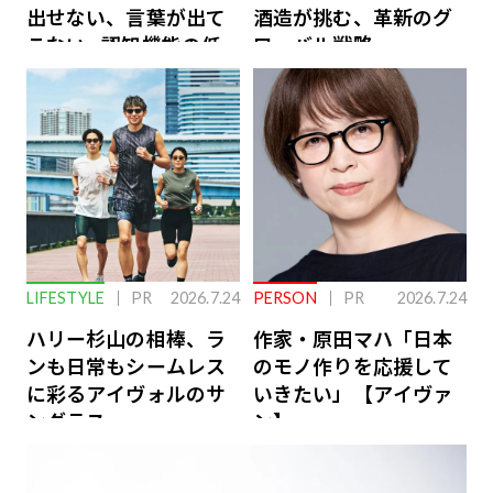
出せない、言葉が出て
酒造が挑む、革新のグ
こない…認知機能の低
ローバル戦略
下を救う、脳のインナ
ーケアとは
LIFESTYLE
PR
2026.7.24
PERSON
PR
2026.7.24
ハリー杉山の相棒、ラ
作家・原田マハ「日本
ンも日常もシームレス
のモノ作りを応援して
に彩るアイヴォルのサ
いきたい」【アイヴァ
ングラス
ン】