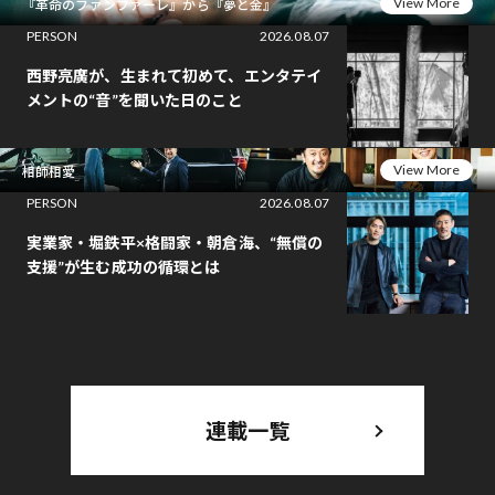
View More
『革命のファンファーレ』から『夢と金』
PERSON
2026.08.07
西野亮廣が、生まれて初めて、エンタテイ
メントの“音”を聞いた日のこと
View More
相師相愛
PERSON
2026.08.07
実業家・堀鉄平×格闘家・朝倉海、“無償の
支援”が生む成功の循環とは
連載一覧