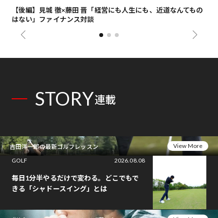
【後編】見城 徹×藤田 晋「経営にも人生にも、近道なんてもの
【
はない」ファイナンス対談
総
STORY
連載
View More
吉田洋一郎の最新ゴルフレッスン
GOLF
2026.08.08
毎日1分半やるだけで変わる。どこでもで
きる「シャドースイング」とは