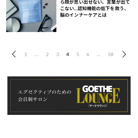
ら顔が思い出せない、言葉が出て
こない…認知機能の低下を救う、
脳のインナーケアとは
1
…
2
3
4
5
6
…
58