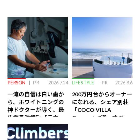
PERSON
PR
2026.7.24
LIFESTYLE
PR
2026.8.6
一流の自信は白い歯か
200万円台からオーナー
ら。ホワイトニングの
になれる、シェア別荘
神ドクターが導く、最
「COCO VILLA
先端予防歯科【ラウン
Owners」3選。すべて
ジ会員特典あり】
が絶景、収益も得られ
るその仕組みとは