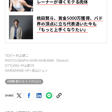
レーナーが導くモテる肉体
桃田賢斗、賞金5000万獲得、バド
界の頂点に立ち代表退いた今も
「もっと上手くなりたい」
TEXT=井上健二
PHOTOGRAPH=SHIN ISHIKAWA（Sketch）
STYLING=片山彰乃
HAIR&MAKE-UP=高山ジュン
#特集 魅せるカラダ2025
SHARE