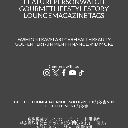
FEATURE
PERSON
WATCH
GOURMET
LIFESTYLE
STORY
LOUNGE
MAGAZINE
TAGS
FASHION
TRAVEL
ART
CAR
HEALTH
BEAUTY
GOLF
ENTERTAINMENT
FINANCE
AND MORE
Connect with us
GOETHE LOUNGE
JAPANDORAKU
GINGER
幻冬舎plus
THE GOLD ONLINE
幻冬舎
広告掲載
プライバシーポリシー
利用規約
特定商取引法に基づく表記
お問い合わせ（個人）
お問い合わせ（法人）
採用情報