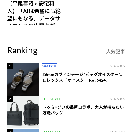
【平尾喜昭 × 安宅和
人】「AIは希望にも絶
望にもなる」データサ
イエンスの先駆者が語
り合うAI時代の意思決
定
Ranking
人気記事
1
WATCH
2026.8.5
36mmのヴィンテージ"ビッグオイスター"。
ロレックス「オイスター Ref.6424」
2
LIFESTYLE
2026.8.6
トゥミ×ソフの最新コラボ、大人が持ちたい
万能バッグ
3
LIFESTYLE
2026.7.30