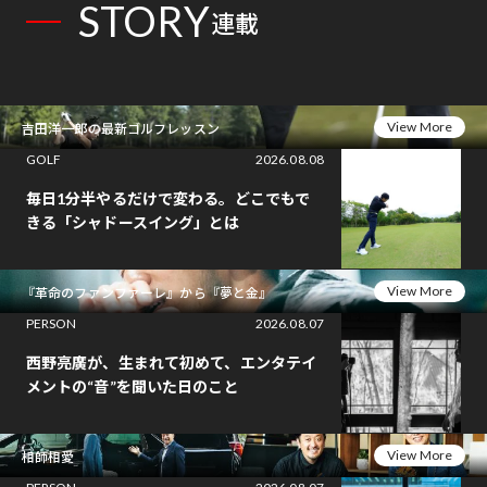
STORY
連載
View More
吉田洋一郎の最新ゴルフレッスン
GOLF
2026.08.08
毎日1分半やるだけで変わる。どこでもで
きる「シャドースイング」とは
View More
『革命のファンファーレ』から『夢と金』
PERSON
2026.08.07
西野亮廣が、生まれて初めて、エンタテイ
メントの“音”を聞いた日のこと
View More
相師相愛