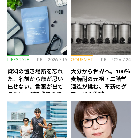
LIFESTYLE
PR
2026.7.15
GOURMET
PR
2026.7.24
資料の置き場所を忘れ
大分から世界へ。100％
た、名前から顔が思い
麦焼酎の元祖・二階堂
出せない、言葉が出て
酒造が挑む、革新のグ
こない…認知機能の低
ローバル戦略
下を救う、脳のインナ
ーケアとは