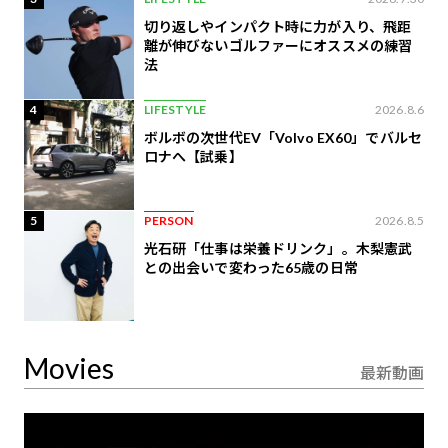
切り返しやインパクト時に力が入り、飛距
離が伸びないゴルファーにオススメの練習
法
4
LIFESTYLE
2026.8.6
ボルボの次世代EV「Volvo EX60」でバルセ
ロナへ【試乗】
5
PERSON
2026.8.5
光石研「仕事は栄養ドリンク」。木梨憲武
との出会いで変わった65歳の日常
Movies
最新動画