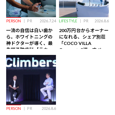
PERSON
PR
2026.7.24
LIFESTYLE
PR
2026.8.6
一流の自信は白い歯か
200万円台からオーナー
ら。ホワイトニングの
になれる、シェア別荘
神ドクターが導く、最
「COCO VILLA
先端予防歯科【ラウン
Owners」3選。すべて
ジ会員特典あり】
が絶景、収益も得られ
るその仕組みとは
PERSON
PR
2026.8.6