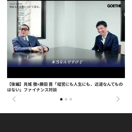
【後編】見城 徹×藤田 晋「経営にも人生にも、近道なんてもの
【
はない」ファイナンス対談
総