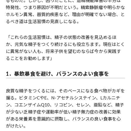
るものだ。しかし、困ったことに、造精機能障害の半分は
特発性、つまり原因が不明だという。精索静脈瘤や明らかな
ホルモン異常、器質的疾患など、理由が明確でない場合、と
るべき道は生活習慣の見直しになる。
「これらの生活習慣は、精子の状態の改善を見込めるほ
か、元気な精子をつくり続けるにも役立ちます。現在はとく
に異常がない人も、将来子供を望むのならば今から実践す
ることをお勧めします」
1．暴飲暴食を避け、バランスのよい食事を
良質な精子をつくるには、そのベースになる食べ物がカギを
握る。ビタミンCやE、N-アセチルシステイン、Lカルニチ
ン、コエンザイムQ10、リコピン、セレン、亜鉛など、精子
が少ない乏精子症や運動率が低い精子無力症の改善に効果
がある栄養素を意識的に摂取し、バランスの良い食事を心
がけたい。