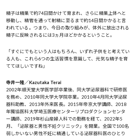
精子は精巣で約74日間かけて育まれ、さらに精巣上体へと
移動し、精管を通って射精に至るまで約14日間かかると言
われている。つまり、今日の取り組みが、体外に放出される
精子に反映されるには3ヵ月ほどかかるということ。
「すぐにでもという人はもちろん、いずれ子供をと考えてい
る人も、これら6つの生活習慣を意識して、元気な精子を育
ててほしいですね」
寺井一隆／Kazutaka Terai
2002年順天堂大学医学部卒業後、同大学泌尿器科で研修医
を務め、2010年同大学大学院卒業。2010年4月同大学泌尿
器科助教、2013年外来医長。2015年帝京大学講師、2018
年獨協医科大学埼玉医療センターリプロダクションセンタ
ー講師、2019年杉山産婦人科での勤務を経て、2022年5
月、「泌尿器と男性不妊クリニック」を開業。全国で100名
弱しかいない男性不妊に精通している泌尿器科医のひとり