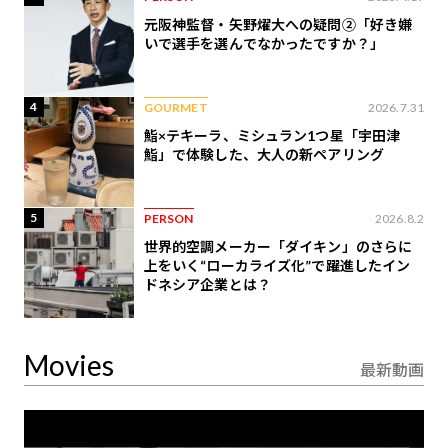
元阪神監督・矢野燿大への疑問②「好き嫌
いで選手を選んでなかったですか？」
4
GOURMET
2026.7.31
鮨×テキーラ、ミシュラン1つ星「宇田津
鮨」で体験した、大人の新ペアリング
5
PERSON
2026.8.2
世界的空調メーカー「ダイキン」のさらに
上をいく“ローカライズ化”で躍進したイン
ドネシア企業とは？
Movies
最新動画