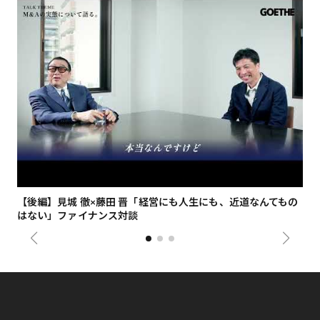
【後編】見城 徹×藤田 晋「経営にも人生にも、近道なんてもの
【
はない」ファイナンス対談
総