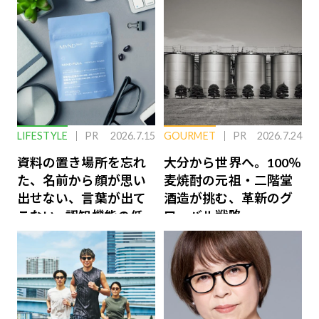
LIFESTYLE
PR
2026.7.15
GOURMET
PR
2026.7.24
資料の置き場所を忘れ
大分から世界へ。100％
た、名前から顔が思い
麦焼酎の元祖・二階堂
出せない、言葉が出て
酒造が挑む、革新のグ
こない…認知機能の低
ローバル戦略
下を救う、脳のインナ
ーケアとは