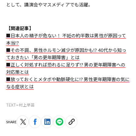
として、講演会やマスメディアでも活躍。
【関連記事】
■日本人の精子が危ない！ 不妊の約半数は男性が原因って
本当!?
■その不調、男性ホルモン減少が原因かも!? 40代から知っ
ておきたい「男の更年期障害」とは
■正しく対処すれば恐れるに足りず!? 男の更年期障害への
対応策とは
■放っておくとメタボや動脈硬化に!? 男性更年期障害の気に
なる症状とは
TEXT=村上早苗
SHARE