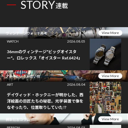
STORY
連載
View More
ヴィンテージウォッチ再考
WATCH
2026.08.05
36mmのヴィンテージ"ビッグオイスタ
ー"。ロレックス「オイスター Ref.6424」
View More
アートというお買い物
ART
2026.08.04
デイヴィッド・ホックニーが明かした、西
洋絵画の巨匠たちの秘密。光学装置で像を
なぞったり、位置取りしていた!?
View More
桝本壮志コラム
PERSON
2026.08.03