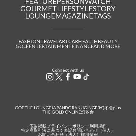
FEATURE
PERSON
WATCH
GOURMET
LIFESTYLE
STORY
LOUNGE
MAGAZINE
TAGS
FASHION
TRAVEL
ART
CAR
HEALTH
BEAUTY
GOLF
ENTERTAINMENT
FINANCE
AND MORE
Connect with us
GOETHE LOUNGE
JAPANDORAKU
GINGER
幻冬舎plus
THE GOLD ONLINE
幻冬舎
広告掲載
プライバシーポリシー
利用規約
特定商取引法に基づく表記
お問い合わせ（個人）
お問い合わせ（法人）
採用情報