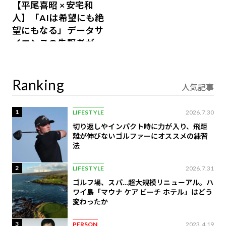
【平尾喜昭 × 安宅和
人】「AIは希望にも絶
望にもなる」データサ
イエンスの先駆者が語
り合うAI時代の意思決
定
Ranking
人気記事
1
LIFESTYLE
2026.7.30
切り返しやインパクト時に力が入り、飛距
離が伸びないゴルファーにオススメの練習
法
2
LIFESTYLE
2026.7.31
ゴルフ場、スパ…超大規模リニューアル。ハ
ワイ島「マウナ ケア ビーチ ホテル」はどう
変わったか
3
PERSON
2023.4.19