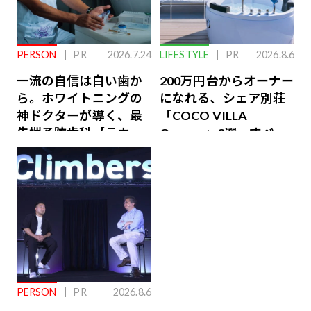
PERSON
PR
2026.7.24
LIFESTYLE
PR
2026.8.6
一流の自信は白い歯か
200万円台からオーナー
ら。ホワイトニングの
になれる、シェア別荘
神ドクターが導く、最
「COCO VILLA
先端予防歯科【ラウン
Owners」3選。すべて
ジ会員特典あり】
が絶景、収益も得られ
るその仕組みとは
PERSON
PR
2026.8.6