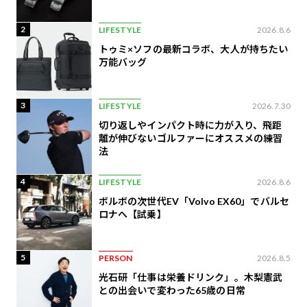
2
LIFESTYLE
2026.8.6
トゥミ×ソフの最新コラボ、大人が持ちたい
万能バッグ
3
LIFESTYLE
2026.7.30
切り返しやインパクト時に力が入り、飛距
離が伸びないゴルファーにオススメの練習
法
4
LIFESTYLE
2026.8.6
ボルボの次世代EV「Volvo EX60」でバルセ
ロナへ【試乗】
5
PERSON
2026.8.5
光石研「仕事は栄養ドリンク」。木梨憲武
との出会いで変わった65歳の日常