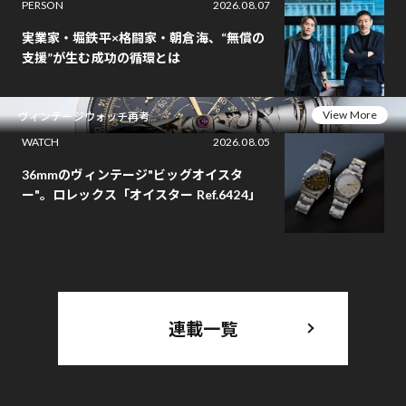
PERSON
2026.08.07
実業家・堀鉄平×格闘家・朝倉海、“無償の
支援”が生む成功の循環とは
View More
ヴィンテージウォッチ再考
WATCH
2026.08.05
36mmのヴィンテージ"ビッグオイスタ
ー"。ロレックス「オイスター Ref.6424」
連載一覧