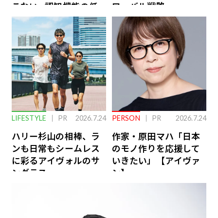
こない…認知機能の低
ローバル戦略
下を救う、脳のインナ
ーケアとは
LIFESTYLE
PR
2026.7.24
PERSON
PR
2026.7.24
ハリー杉山の相棒、ラ
作家・原田マハ「日本
ンも日常もシームレス
のモノ作りを応援して
に彩るアイヴォルのサ
いきたい」【アイヴァ
ングラス
ン】