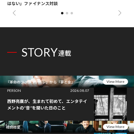
はない」ファイナンス対談
総
STORY
連載
View More
『革命のファンファーレ』から『夢と金』
PERSON
2026.08.07
西野亮廣が、生まれて初めて、エンタテイ
メントの“音”を聞いた日のこと
View More
相師相愛