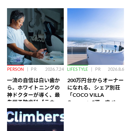
PERSON
PR
2026.7.24
LIFESTYLE
PR
2026.8.6
一流の自信は白い歯か
200万円台からオーナー
ら。ホワイトニングの
になれる、シェア別荘
神ドクターが導く、最
「COCO VILLA
先端予防歯科【ラウン
Owners」3選。すべて
ジ会員特典あり】
が絶景、収益も得られ
るその仕組みとは