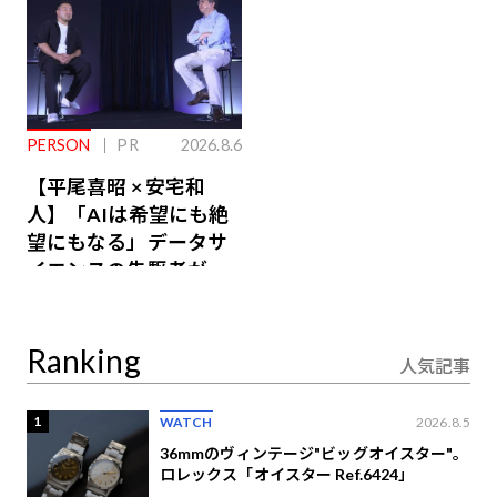
PERSON
PR
2026.8.6
【平尾喜昭 × 安宅和
人】「AIは希望にも絶
望にもなる」データサ
イエンスの先駆者が語
り合うAI時代の意思決
定
Ranking
人気記事
1
WATCH
2026.8.5
36mmのヴィンテージ"ビッグオイスター"。
ロレックス「オイスター Ref.6424」