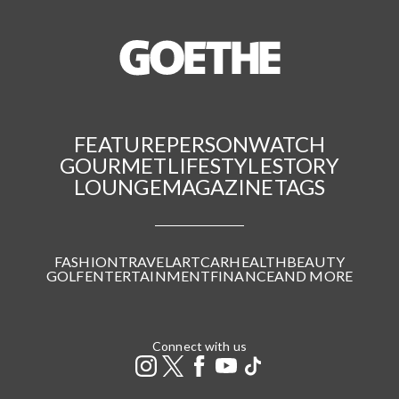
FEATURE
PERSON
WATCH
GOURMET
LIFESTYLE
STORY
LOUNGE
MAGAZINE
TAGS
FASHION
TRAVEL
ART
CAR
HEALTH
BEAUTY
GOLF
ENTERTAINMENT
FINANCE
AND MORE
Connect with us