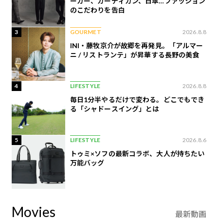
ーカー、カーディガン、日傘…ファッション
のこだわりを告白
3
GOURMET
2026.8.8
INI・藤牧京介が故郷を再発見。「アルマー
ニ / リストランテ」が昇華する長野の美食
4
LIFESTYLE
2026.8.8
毎日1分半やるだけで変わる。どこでもでき
る「シャドースイング」とは
5
LIFESTYLE
2026.8.6
トゥミ×ソフの最新コラボ、大人が持ちたい
万能バッグ
Movies
最新動画