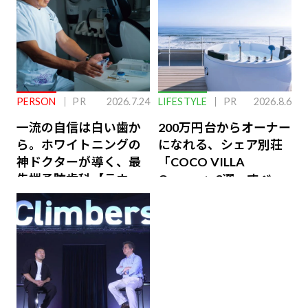
PERSON
PR
2026.7.24
LIFESTYLE
PR
2026.8.6
一流の自信は白い歯か
200万円台からオーナー
ら。ホワイトニングの
になれる、シェア別荘
神ドクターが導く、最
「COCO VILLA
先端予防歯科【ラウン
Owners」3選。すべて
ジ会員特典あり】
が絶景、収益も得られ
るその仕組みとは