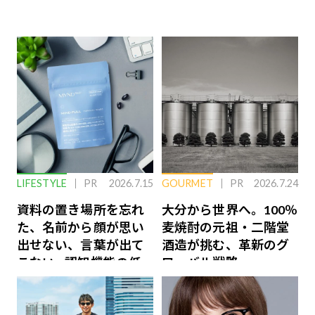
LIFESTYLE
PR
2026.7.15
GOURMET
PR
2026.7.24
資料の置き場所を忘れ
大分から世界へ。100％
た、名前から顔が思い
麦焼酎の元祖・二階堂
出せない、言葉が出て
酒造が挑む、革新のグ
こない…認知機能の低
ローバル戦略
下を救う、脳のインナ
ーケアとは