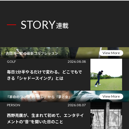
STORY
連載
View More
吉田洋一郎の最新ゴルフレッスン
GOLF
2026.08.08
毎日1分半やるだけで変わる。どこでもで
きる「シャドースイング」とは
View More
『革命のファンファーレ』から『夢と金』
PERSON
2026.08.07
西野亮廣が、生まれて初めて、エンタテイ
メントの“音”を聞いた日のこと