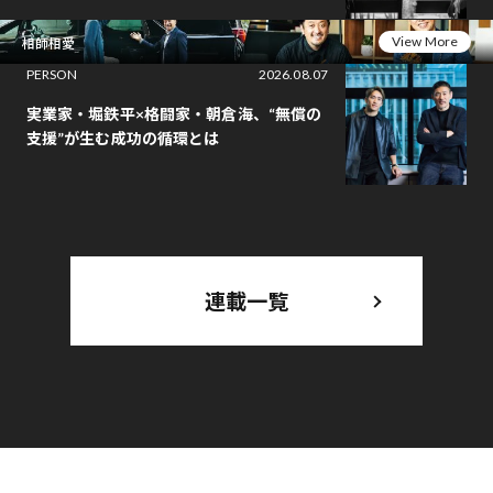
View More
相師相愛
PERSON
2026.08.07
実業家・堀鉄平×格闘家・朝倉海、“無償の
支援”が生む成功の循環とは
連載一覧