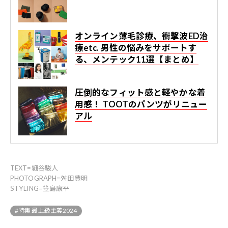
オンライン薄毛診療、衝撃波ED治
療etc. 男性の悩みをサポートす
る、メンテック11選【まとめ】
圧倒的なフィット感と軽やかな着
用感！ TOOTのパンツがリニュー
アル
TEXT=細谷駿人
PHOTOGRAPH=舛田豊明
STYLING=笠島康平
#特集 最上級主義2024