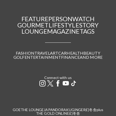
FEATURE
PERSON
WATCH
GOURMET
LIFESTYLE
STORY
LOUNGE
MAGAZINE
TAGS
FASHION
TRAVEL
ART
CAR
HEALTH
BEAUTY
GOLF
ENTERTAINMENT
FINANCE
AND MORE
Connect with us
GOETHE LOUNGE
JAPANDORAKU
GINGER
幻冬舎plus
THE GOLD ONLINE
幻冬舎