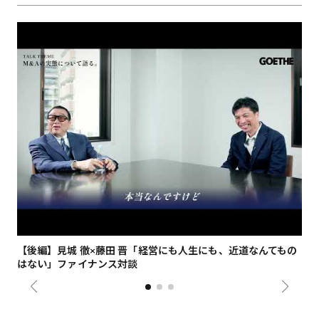
【後編】見城 徹×藤田 晋「経営にも人生にも、近道なんてもの
【
はない」ファイナンス対談
総