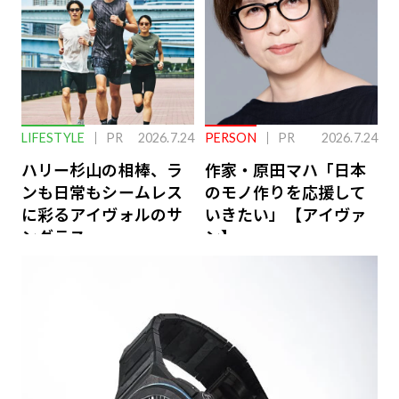
LIFESTYLE
PR
2026.7.24
PERSON
PR
2026.7.24
ハリー杉山の相棒、ラ
作家・原田マハ「日本
ンも日常もシームレス
のモノ作りを応援して
に彩るアイヴォルのサ
いきたい」【アイヴァ
ングラス
ン】