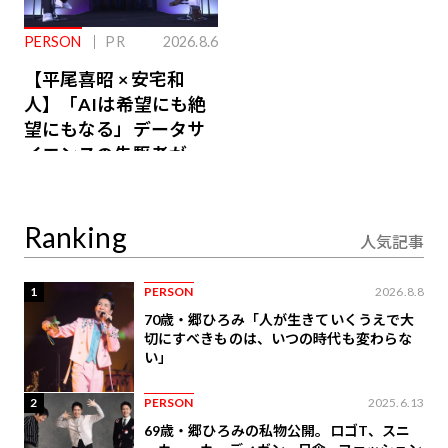
PERSON
PR
2026.8.6
【平尾喜昭 × 安宅和
人】「AIは希望にも絶
望にもなる」データサ
イエンスの先駆者が語
り合うAI時代の意思決
定
Ranking
人気記事
1
PERSON
2026.8.8
70歳・郷ひろみ「人が生きていくうえで大
切にすべきものは、いつの時代も変わらな
い」
2
PERSON
2025.6.13
69歳・郷ひろみの私物公開。ロゴT、スニ