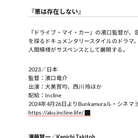
『悪は存在しない』
『ドライブ・マイ・カー』の濱口監督が、
を探るドキュメンタリースタイルのドラマ
人間模様がサスペンスとして展開する。
2023／日本
監督：濱口竜介
出演：大美賀均、西川 玲ほか
配給：Incline
2024年4月26日よりBunkamuraル・シネ
https://aku.incline.life/
滝藤賢一／Kenichi Takitoh