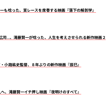
賢一も唸った、賞レースを席巻する映画『落下の解剖学』
所広司…、滝藤賢一が唸った、人生を考えさせられる新作映画２
才・小路紘史監督、８年ぶりの新作映画『辰巳』
人へ、滝藤賢一イチ押し映画『夜明けのすべて』