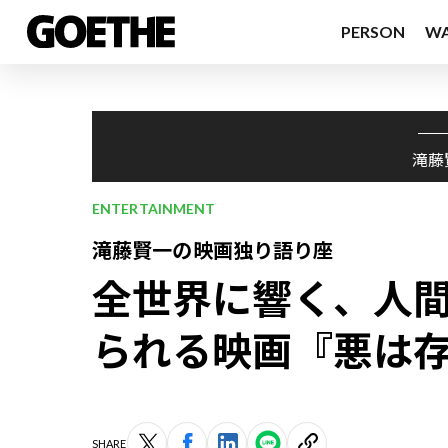
PERSON
W
滝藤
ENTERTAINMENT
滝藤賢一の映画独り語り座
全世界に響く、人
られる映画『悪は
SHARE