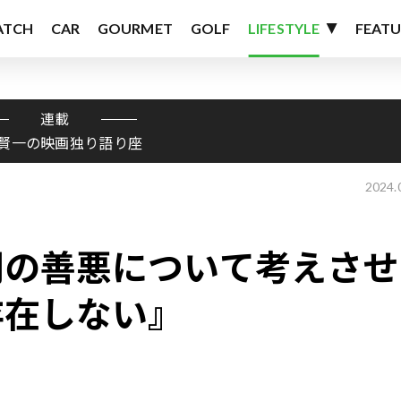
ATCH
CAR
GOURMET
GOLF
LIFESTYLE
FEATU
連載
賢一の映画独り語り座
2024.
間の善悪について考えさせ
存在しない』