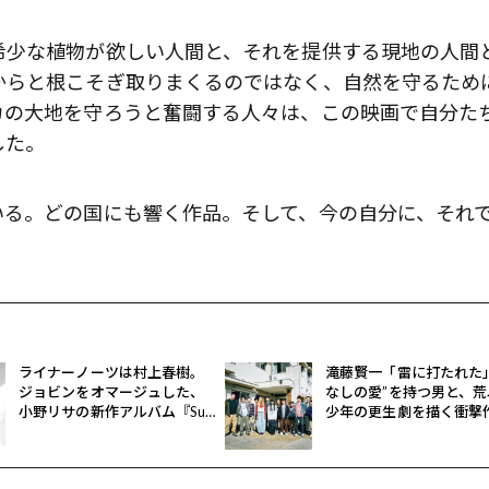
希少な植物が欲しい人間と、それを提供する現地の人間
歌舞伎俳優・尾上右近が休息を過
からと根こそぎ取りまくるのではなく、自然を守るため
前列ホテル「UMITO 熱海 別邸」
カの大地を守ろうと奮闘する人々は、この映画で自分た
した。
いる。どの国にも響く作品。そして、今の自分に、それ
ライナーノーツは村上春樹。
滝藤賢一「雷に打たれた
ジョビンをオマージュした、
なしの愛”を持つ男と、荒
小野リサの新作アルバム『Sue
少年の更生劇を描く衝撃
Ann』
『四月の余白』