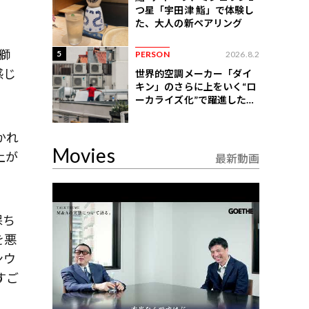
つ星「宇田津 鮨」で体験し
た、大人の新ペアリング
獅
5
PERSON
2026.8.2
感じ
世界的空調メーカー「ダイ
キン」のさらに上をいく“ロ
ーカライズ化”で躍進したイ
ンドネシア企業とは？
かれ
Movies
上が
最新動画
保ち
を悪
ンウ
すご