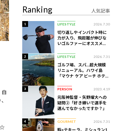
Ranking
人気記事
1
LIFESTYLE
2026.7.30
切り返しやインパクト時に
力が入り、飛距離が伸びな
いゴルファーにオススメの
練習法
2
LIFESTYLE
2026.7.31
ゴルフ場、スパ…超大規模
リニューアル。ハワイ島
「マウナ ケア ビーチ ホテ
ル」はどう変わったか
3
PERSON
2023.4.19
。自
元阪神監督・矢野燿大への
り、
疑問②「好き嫌いで選手を
選んでなかったですか？」
4
GOURMET
2026.7.31
遊☆
鮨×テキーラ、ミシュラン1