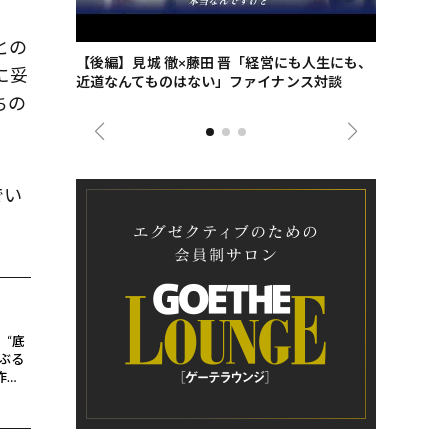
との
ごした、海最
【後編】見城 徹×藤田 晋「経営にも人生にも、
【ゲーテ9
に妥
近道なんてものはない」ファイナンス対談
ンタビュー
ジネス戦略
ちの
でい
」“底
ぶる
作