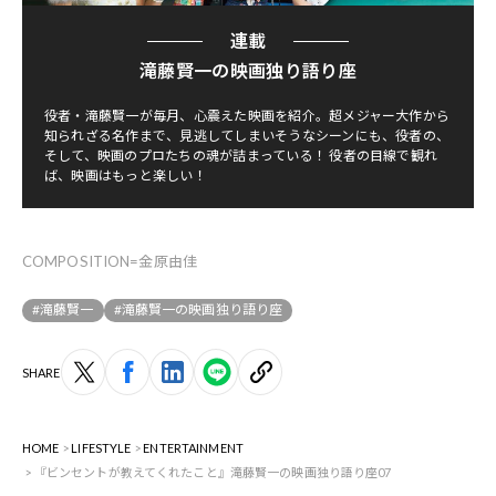
連載
滝藤賢一の映画独り語り座
役者・滝藤賢一が毎月、心震えた映画を紹介。超メジャー大作から
知られざる名作まで、見逃してしまいそうなシーンにも、役者の、
そして、映画のプロたちの魂が詰まっている！ 役者の目線で観れ
ば、映画はもっと楽しい！
COMPOSITION=金原由佳
#滝藤賢一
#滝藤賢一の映画独り語り座
SHARE
HOME
LIFESTYLE
ENTERTAINMENT
『ビンセントが教えてくれたこと』滝藤賢一の映画独り語り座07