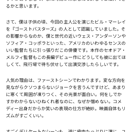
るかと思います。
さて、僕は子供の頃、今回の主人公を演じたビル・マーレイ
を『ゴーストバスターズ』の人として認識していました。そ
の影響からなのか、僕と世代の近いウェス・アンダーソンや
ソフィア・コッポラといった、アメリカのいわゆるセンスの
いい監督たちに引っ張りだこの俳優です。本作のセオドア・
メルフィ監督もこの長編デビュー作にどうしても彼に出てほ
しくて、飛行場で待ち伏せして出演交渉したらしいです。
人気の理由は、ファーストシーンでわかります。変な方向を
見ながらクソつまらないジョークを言うんですけど、あまり
に寒くて周囲が凍りつく、その光景が面白い。何をしでか
すかわからないひねくれ者なのに、なぜか憎めない。コメ
ディー出身だからか笑いの表現の仕方が絶妙。映画自体もリ
ズムがすごくいい。
すごくデリケートなシーンも、逆に皮肉たっぷりに演じ、ユ