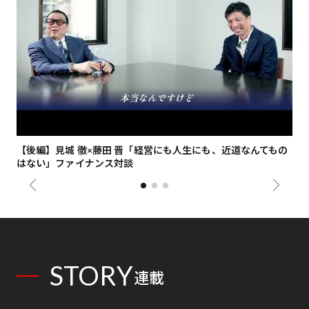
【後編】見城 徹×藤田 晋「経営にも人生にも、近道なんてもの
【
はない」ファイナンス対談
総
STORY
連載