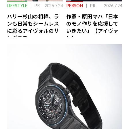
LIFESTYLE
PR
2026.7.24
PERSON
PR
2026.7.24
ハリー杉山の相棒、ラ
作家・原田マハ「日本
ンも日常もシームレス
のモノ作りを応援して
に彩るアイヴォルのサ
いきたい」【アイヴァ
ングラス
ン】