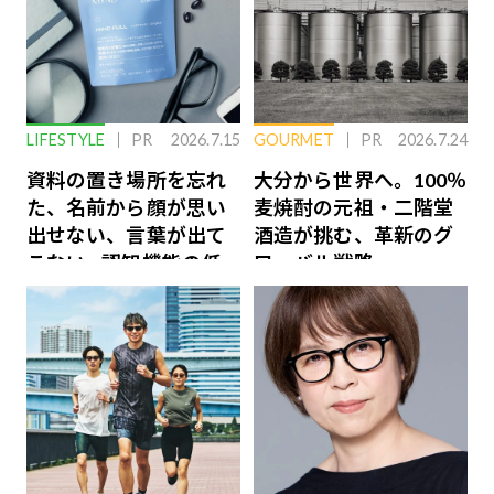
LIFESTYLE
PR
2026.7.15
GOURMET
PR
2026.7.24
資料の置き場所を忘れ
大分から世界へ。100％
た、名前から顔が思い
麦焼酎の元祖・二階堂
出せない、言葉が出て
酒造が挑む、革新のグ
こない…認知機能の低
ローバル戦略
下を救う、脳のインナ
ーケアとは