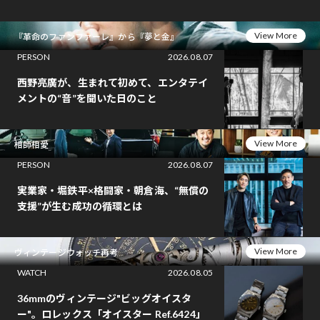
View More
『革命のファンファーレ』から『夢と金』
PERSON
2026.08.07
西野亮廣が、生まれて初めて、エンタテイ
メントの“音”を聞いた日のこと
View More
相師相愛
PERSON
2026.08.07
実業家・堀鉄平×格闘家・朝倉海、“無償の
支援”が生む成功の循環とは
View More
ヴィンテージウォッチ再考
WATCH
2026.08.05
36mmのヴィンテージ"ビッグオイスタ
ー"。ロレックス「オイスター Ref.6424」