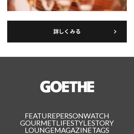
詳しくみる
FEATURE
PERSON
WATCH
GOURMET
LIFESTYLE
STORY
LOUNGE
MAGAZINE
TAGS