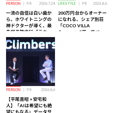
PERSON
PR
2026.7.24
LIFESTYLE
PR
2026.8.6
一流の自信は白い歯か
200万円台からオーナー
ら。ホワイトニングの
になれる、シェア別荘
神ドクターが導く、最
「COCO VILLA
先端予防歯科【ラウン
Owners」3選。すべて
ジ会員特典あり】
が絶景、収益も得られ
るその仕組みとは
PERSON
PR
2026.8.6
【平尾喜昭 × 安宅和
人】「AIは希望にも絶
望にもなる」データサ