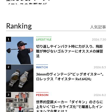
イエンスの先駆者が語
り合うAI時代の意思決
定
Ranking
人気記事
1
LIFESTYLE
2026.7.30
切り返しやインパクト時に力が入り、飛距
離が伸びないゴルファーにオススメの練習
法
2
WATCH
2026.8.5
36mmのヴィンテージ"ビッグオイスター"。
ロレックス「オイスター Ref.6424」
3
PERSON
2026.8.2
世界的空調メーカー「ダイキン」のさらに
上をいく“ローカライズ化”で躍進したイン
ドネシア企業とは？