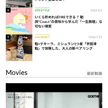
4
LIFESTYLE
2026.8.3
いくら貯めればFIREできる？ 動
詞“Coast”の意味から学んだ「一生無理」な
切ない現実
5
GOURMET
2026.7.31
鮨×テキーラ、ミシュラン1つ星「宇田津
鮨」で体験した、大人の新ペアリング
Movies
最新動画