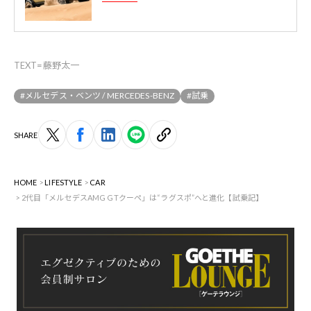
TEXT=藤野太一
#メルセデス・ベンツ / MERCEDES-BENZ
#試乗
SHARE
HOME
LIFESTYLE
CAR
2代目「メルセデスAMG GTクーペ」は“ラグスポ”へと進化【試乗記】