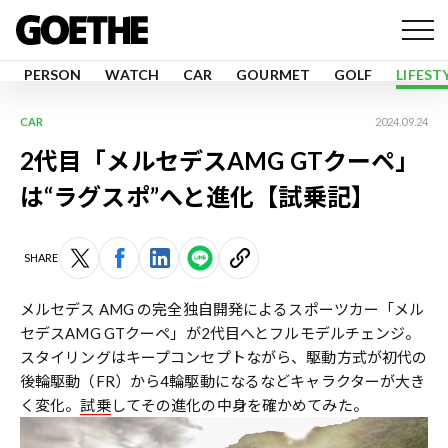
PERSON
WATCH
CAR
GOURMET
GOLF
LIFEST
CAR
2024.09.24
2代目「メルセデスAMG GTクーペ」
は“ラグスポ”へと進化【試乗記】
SHARE
メルセデス AMG の完全独自開発によるスポーツカー「メル
セデスAMG GTクーペ」が2代目へとフルモデルチェンジ。
スタイリングはキープコンセプトながら、駆動方式が初代の
後輪駆動（FR）から4輪駆動になるなどキャラクターが大き
く変化。
試乗
してその進化の中身を確かめてみた。