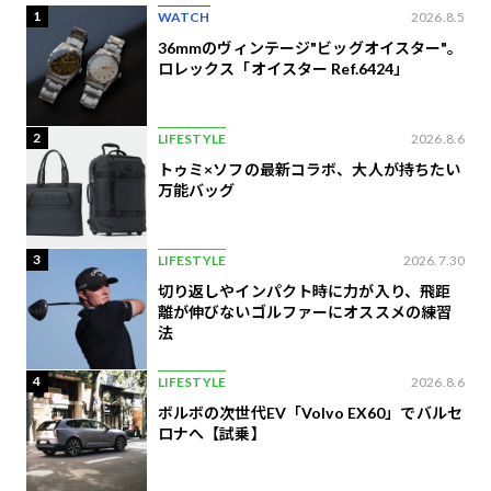
1
WATCH
2026.8.5
36mmのヴィンテージ"ビッグオイスター"。
ロレックス「オイスター Ref.6424」
2
LIFESTYLE
2026.8.6
トゥミ×ソフの最新コラボ、大人が持ちたい
万能バッグ
3
LIFESTYLE
2026.7.30
切り返しやインパクト時に力が入り、飛距
離が伸びないゴルファーにオススメの練習
法
4
LIFESTYLE
2026.8.6
ボルボの次世代EV「Volvo EX60」でバルセ
ロナへ【試乗】