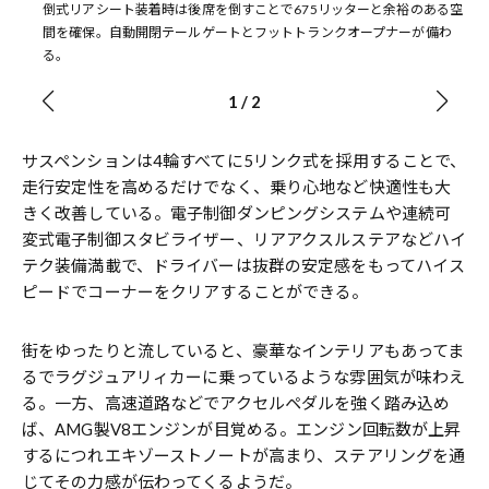
倒式リアシート装着時は後席を倒すことで675リッターと余裕のある空
間を確保。自動開閉テールゲートとフットトランクオープナーが備わ
る。
1
/
2
サスペンションは4輪すべてに5リンク式を採用することで、
走行安定性を高めるだけでなく、乗り心地など快適性も大
きく改善している。電子制御ダンピングシステムや連続可
変式電子制御スタビライザー、リアアクスルステアなどハイ
テク装備満載で、ドライバーは抜群の安定感をもってハイス
ピードでコーナーをクリアすることができる。
街をゆったりと流していると、豪華なインテリアもあってま
るでラグジュアリィカーに乗っているような雰囲気が味わえ
る。一方、高速道路などでアクセルペダルを強く踏み込め
ば、AMG製V8エンジンが目覚める。エンジン回転数が上昇
するにつれエキゾーストノートが高まり、ステアリングを通
じてその力感が伝わってくるようだ。