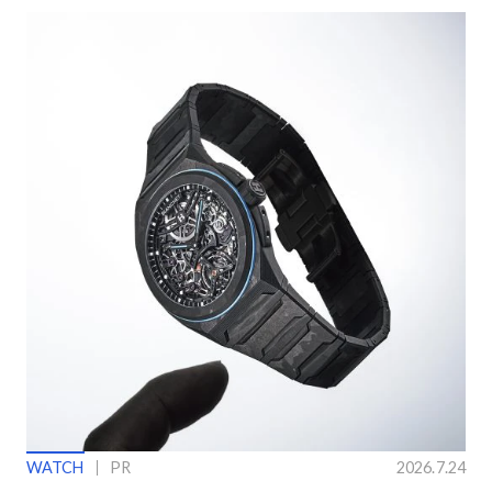
WATCH
PR
2026.7.24