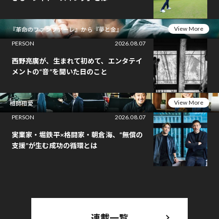
View More
『革命のファンファーレ』から『夢と金』
PERSON
2026.08.07
西野亮廣が、生まれて初めて、エンタテイ
メントの“音”を聞いた日のこと
View More
相師相愛
PERSON
2026.08.07
実業家・堀鉄平×格闘家・朝倉海、“無償の
支援”が生む成功の循環とは
連載一覧