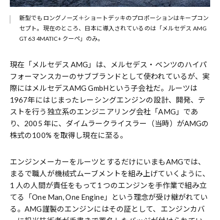
新型でもロングノーズ＋ショートデッキのプロポーションはキープコン
セプト。現在のところ、日本に導入されているのは「メルセデス AMG
GT 63 4MATIC+ クーペ」のみ。
現在「メルセデス AMG」は、メルセデス・ベンツのハイパ
フォーマンスカーのサブブランドとして使われているが、実
際にはメルセデスAMG GmbHという子会社だ。ルーツは
1967年にはじまったレーシングエンジンの設計、開発、テ
ストを行う独立系のエンジニアリング会社「AMG」であ
り、2005 年に、ダイムラークライスラー（当時）がAMGの
株式の100% を取得し現在に至る。
エンジンメーカーをルーツとするだけにいまもAMGでは、
まるで職人が機械式ムーブメントを組み上げていくように、
1 人の人間が責任をもって1 つのエンジンを手作業で組み立
てる「One Man, One Engine」という理念が受け継がれてい
る。AMG謹製のエンジンにはその証として、エンジンカバ