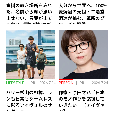
資料の置き場所を忘れ
大分から世界へ。100％
た、名前から顔が思い
麦焼酎の元祖・二階堂
出せない、言葉が出て
酒造が挑む、革新のグ
こない…認知機能の低
ローバル戦略
下を救う、脳のインナ
ーケアとは
LIFESTYLE
PR
2026.7.24
PERSON
PR
2026.7.24
ハリー杉山の相棒、ラ
作家・原田マハ「日本
ンも日常もシームレス
のモノ作りを応援して
に彩るアイヴォルのサ
いきたい」【アイヴァ
ングラス
ン】