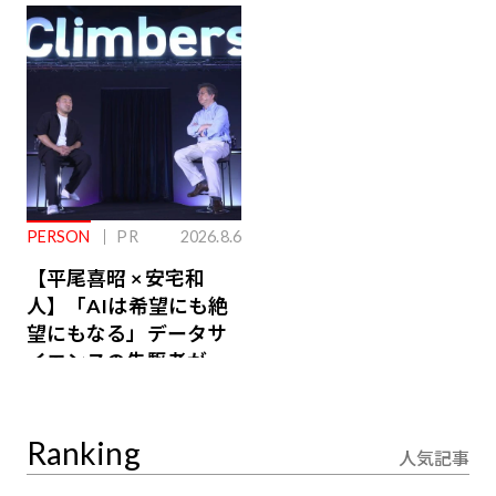
ジ会員特典あり】
が絶景、収益も得られ
るその仕組みとは
PERSON
PR
2026.8.6
【平尾喜昭 × 安宅和
人】「AIは希望にも絶
望にもなる」データサ
イエンスの先駆者が語
り合うAI時代の意思決
定
Ranking
人気記事