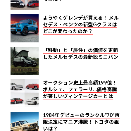
ようやくゲレンデが買える！ メル
セデス・ベンツの新型Gクラスは
どこが変わったのか？
「移動」と「居住」の価値を更新
したメルセデスの最新鋭ミニバン
オークション史上最高額199億！
ポルシェ、フェラーリ…価格高騰
が著しいヴィンテージカーとは
1984年デビューのランクル“70”再
販決定にマニア沸騰！ トヨタの狙
いは？