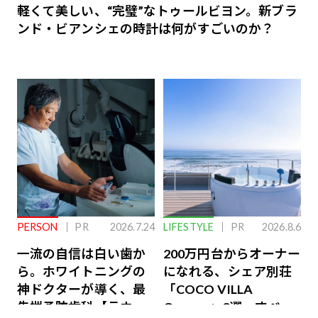
軽くて美しい、“完璧”なトゥールビヨン。新ブラ
ンド・ビアンシェの時計は何がすごいのか？
PERSON
PR
2026.7.24
LIFESTYLE
PR
2026.8.6
一流の自信は白い歯か
200万円台からオーナー
ら。ホワイトニングの
になれる、シェア別荘
神ドクターが導く、最
「COCO VILLA
先端予防歯科【ラウン
Owners」3選。すべて