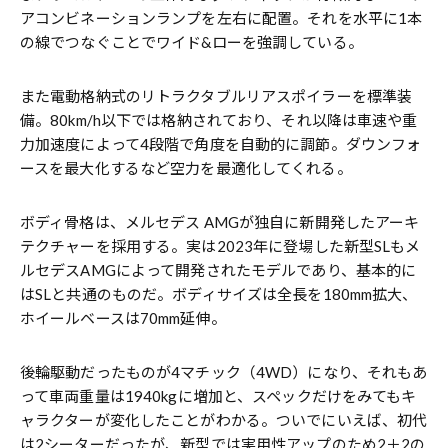
アコンビネーションランプを左右に配置。それを水平に1本
の線でつなぐことでワイド&ローを強調している。
また電動格納式のリトラクタブルリアスポイラーを標準装
備。80km/h以下では格納されており、それ以降は車速や重
力加速度によって4段階で角度を自動的に調節。ダウンフォ
ースを最大化するなど空力を最適化してくれる。
ボディ骨格は、メルセデス AMGが独自に新開発したアーキ
テクチャーを採用する。実は2023年に登場した新型SLもメ
ルセデスAMGによって開発されたモデルであり、基本的に
はSLと共通のものだ。ボディサイズは全長を180mm拡大、
ホイールベースは70mm延伸。
後輪駆動だったものが4マチック（4WD）になり、それもあ
って車両重量は1940kgに増加と、スペックだけをみてもキ
ャラクターが変化したことがわかる。ついでにいえば、初代
は2シーターだったが、新型では実用性アップのため2＋2の