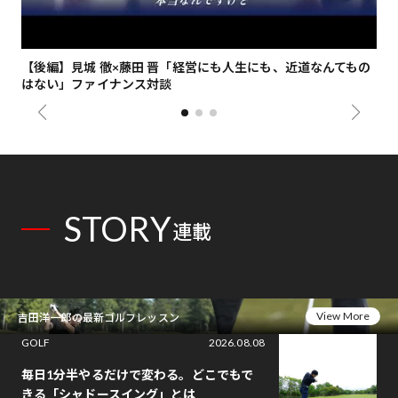
【後編】見城 徹×藤田 晋「経営にも人生にも、近道なんてもの
【
はない」ファイナンス対談
総
STORY
連載
View More
吉田洋一郎の最新ゴルフレッスン
GOLF
2026.08.08
毎日1分半やるだけで変わる。どこでもで
きる「シャドースイング」とは