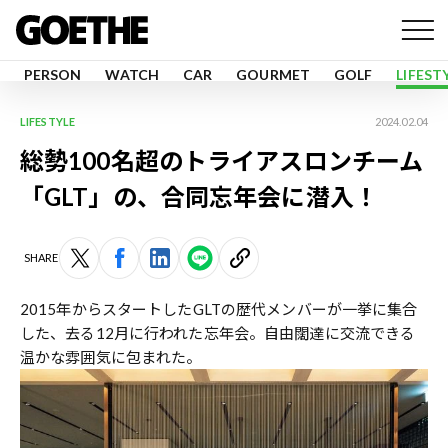
PERSON
WATCH
CAR
GOURMET
GOLF
LIFEST
LIFESTYLE
2024.02.04
総勢100名超のトライアスロンチーム
「GLT」の、合同忘年会に潜入！
SHARE
2015年からスタートしたGLTの歴代メンバーが一挙に集合
した、去る12月に行われた忘年会。自由闊達に交流できる
温かな雰囲気に包まれた。