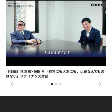
【後編】見城 徹×藤田 晋「経営にも人生にも、近道なんてもの
【
はない」ファイナンス対談
総