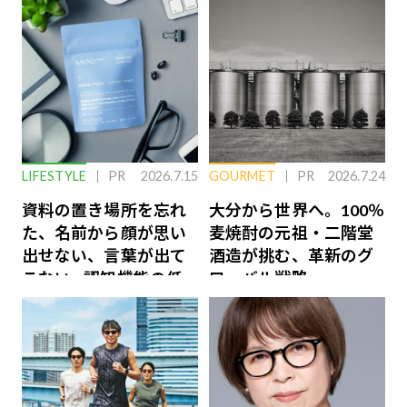
LIFESTYLE
PR
2026.7.15
GOURMET
PR
2026.7.24
資料の置き場所を忘れ
大分から世界へ。100％
た、名前から顔が思い
麦焼酎の元祖・二階堂
出せない、言葉が出て
酒造が挑む、革新のグ
こない…認知機能の低
ローバル戦略
下を救う、脳のインナ
ーケアとは