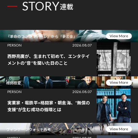
STORY
連載
View More
『革命のファンファーレ』から『夢と金』
PERSON
2026.08.07
西野亮廣が、生まれて初めて、エンタテイ
メントの“音”を聞いた日のこと
View More
相師相愛
PERSON
2026.08.07
実業家・堀鉄平×格闘家・朝倉海、“無償の
支援”が生む成功の循環とは
View More
ヴィンテージウォッチ再考