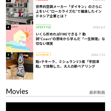
世界的空調メーカー「ダイキン」のさらに
上をいく“ローカライズ化”で躍進したイン
ドネシア企業とは？
4
LIFESTYLE
2026.8.3
いくら貯めればFIREできる？ 動
詞“Coast”の意味から学んだ「一生無理」な
切ない現実
5
GOURMET
2026.7.31
鮨×テキーラ、ミシュラン1つ星「宇田津
鮨」で体験した、大人の新ペアリング
Movies
最新動画