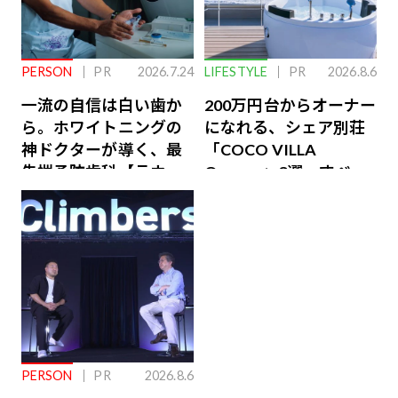
PERSON
PR
2026.7.24
LIFESTYLE
PR
2026.8.6
一流の自信は白い歯か
200万円台からオーナー
ら。ホワイトニングの
になれる、シェア別荘
神ドクターが導く、最
「COCO VILLA
先端予防歯科【ラウン
Owners」3選。すべて
ジ会員特典あり】
が絶景、収益も得られ
るその仕組みとは
PERSON
PR
2026.8.6