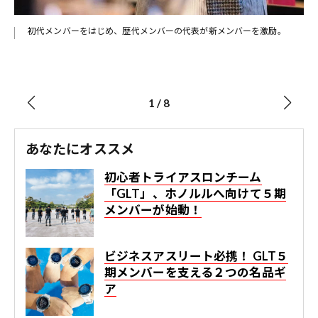
初代メンバーをはじめ、歴代メンバーの代表が新メンバーを激励。
1
/
8
あなたにオススメ
初心者トライアスロンチーム
「GLT」、ホノルルへ向けて５期
メンバーが始動！
ビジネスアスリート必携！ GLT５
期メンバーを支える２つの名品ギ
ア