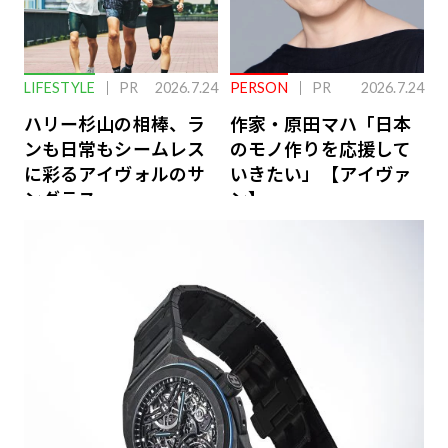
LIFESTYLE
PR
2026.7.24
PERSON
PR
2026.7.24
ハリー杉山の相棒、ラ
作家・原田マハ「日本
ンも日常もシームレス
のモノ作りを応援して
に彩るアイヴォルのサ
いきたい」【アイヴァ
ングラス
ン】