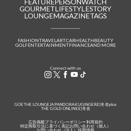
FEATURE
PERSON
WATCH
GOURMET
LIFESTYLE
STORY
LOUNGE
MAGAZINE
TAGS
FASHION
TRAVEL
ART
CAR
HEALTH
BEAUTY
GOLF
ENTERTAINMENT
FINANCE
AND MORE
Connect with us
GOETHE LOUNGE
JAPANDORAKU
GINGER
幻冬舎plus
THE GOLD ONLINE
幻冬舎
広告掲載
プライバシーポリシー
利用規約
特定商取引法に基づく表記
お問い合わせ（個人）
お問い合わせ（法人）
採用情報