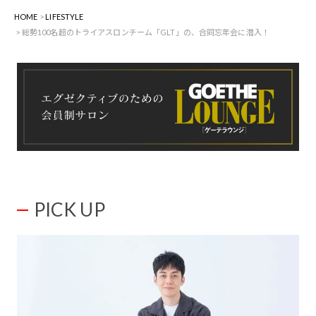
HOME
LIFESTYLE
総勢100名超のトライアスロンチーム「GLT」の、合同忘年会に潜入！
PICK UP