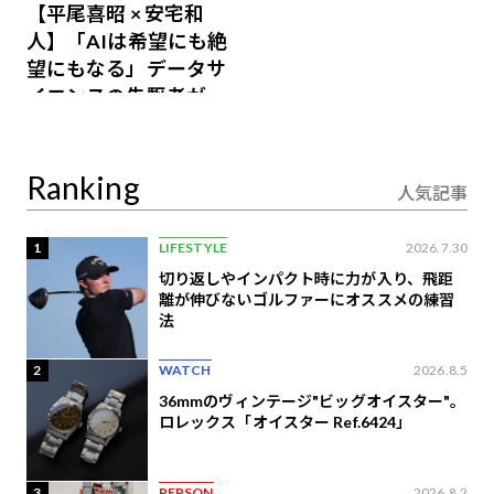
【平尾喜昭 × 安宅和
人】「AIは希望にも絶
望にもなる」データサ
イエンスの先駆者が語
り合うAI時代の意思決
定
Ranking
人気記事
1
LIFESTYLE
2026.7.30
切り返しやインパクト時に力が入り、飛距
離が伸びないゴルファーにオススメの練習
法
2
WATCH
2026.8.5
36mmのヴィンテージ"ビッグオイスター"。
ロレックス「オイスター Ref.6424」
3
PERSON
2026.8.2