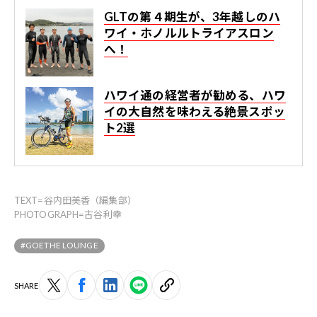
GLTの第４期生が、3年越しのハ
ワイ・ホノルルトライアスロン
へ！
ハワイ通の経営者が勧める、ハワ
イの大自然を味わえる絶景スポッ
ト2選
TEXT=谷内田美香（編集部）
PHOTOGRAPH=古谷利幸
#GOETHE LOUNGE
SHARE