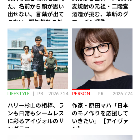
た、名前から顔が思い
麦焼酎の元祖・二階堂
出せない、言葉が出て
酒造が挑む、革新のグ
こない…認知機能の低
ローバル戦略
下を救う、脳のインナ
ーケアとは
LIFESTYLE
PR
2026.7.24
PERSON
PR
2026.7.24
ハリー杉山の相棒、ラ
作家・原田マハ「日本
ンも日常もシームレス
のモノ作りを応援して
に彩るアイヴォルのサ
いきたい」【アイヴァ
ングラス
ン】