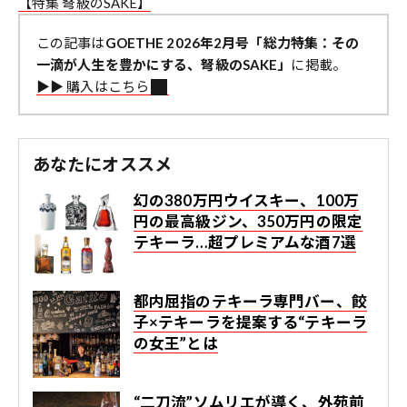
【特集 弩級のSAKE】
この記事は
GOETHE 2026年2月号「総力特集：その
一滴が人生を豊かにする、弩級のSAKE」
に掲載。
▶︎▶︎ 購入はこちら
あなたにオススメ
幻の380万円ウイスキー、100万
円の最高級ジン、350万円の限定
テキーラ…超プレミアムな酒7選
都内屈指のテキーラ専門バー、餃
子×テキーラを提案する“テキーラ
の女王”とは
“二刀流”ソムリエが導く、外苑前