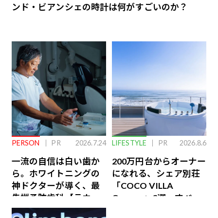
ンド・ビアンシェの時計は何がすごいのか？
PERSON
PR
2026.7.24
LIFESTYLE
PR
2026.8.6
一流の自信は白い歯か
200万円台からオーナー
ら。ホワイトニングの
になれる、シェア別荘
神ドクターが導く、最
「COCO VILLA
先端予防歯科【ラウン
Owners」3選。すべて
ジ会員特典あり】
が絶景、収益も得られ