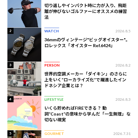
切り返しやインパクト時に力が入り、飛距
離が伸びないゴルファーにオススメの練習
法
2
WATCH
2026.8.5
36mmのヴィンテージ"ビッグオイスター"。
ロレックス「オイスター Ref.6424」
3
PERSON
2026.8.2
世界的空調メーカー「ダイキン」のさらに
上をいく“ローカライズ化”で躍進したイン
ドネシア企業とは？
4
LIFESTYLE
2026.8.3
いくら貯めればFIREできる？ 動
詞“Coast”の意味から学んだ「一生無理」な
切ない現実
5
GOURMET
2026.7.31