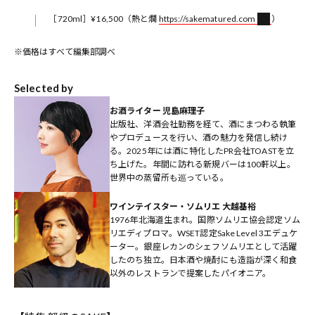
［720ml］¥16,500（熱と燗
https://sakematured.com
）
※価格はすべて編集部調べ
Selected by
お酒ライター 児島麻理子
出版社、洋酒会社勤務を経て、酒にまつわる執筆
やプロデュースを行い、酒の魅力を発信し続け
る。2025年には酒に特化したPR会社TOASTを立
ち上げた。年間に訪れる新規バーは100軒以上。
世界中の蒸留所も巡っている。
ワインテイスター・ソムリエ 大越基裕
1976年北海道生まれ。国際ソムリエ協会認定ソム
リエディプロマ。WSET認定Sake Level 3エデュケ
ーター。銀座レカンのシェフソムリエとして活躍
したのち独立。日本酒や焼酎にも造詣が深く和食
以外のレストランで提案したパイオニア。