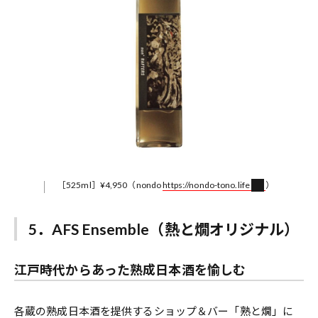
［525ml］¥4,950（nondo
https://nondo-tono.life
）
5．AFS Ensemble（熱と燗オリジナル）
江戸時代からあった熟成日本酒を愉しむ
各蔵の熟成日本酒を提供するショップ＆バー「熟と燗」に