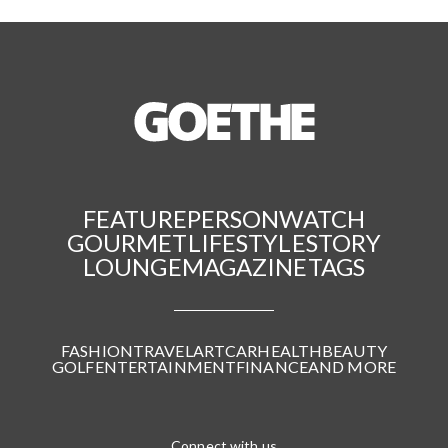
FEATURE
PERSON
WATCH
GOURMET
LIFESTYLE
STORY
LOUNGE
MAGAZINE
TAGS
FASHION
TRAVEL
ART
CAR
HEALTH
BEAUTY
GOLF
ENTERTAINMENT
FINANCE
AND MORE
Connect with us