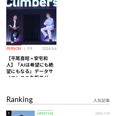
るその仕組みとは
PERSON
PR
2026.8.6
【平尾喜昭 × 安宅和
人】「AIは希望にも絶
望にもなる」データサ
イエンスの先駆者が語
り合うAI時代の意思決
定
Ranking
人気記事
1
LIFESTYLE
2026.7.30