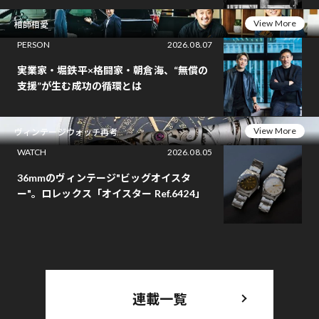
View More
相師相愛
PERSON
2026.08.07
実業家・堀鉄平×格闘家・朝倉海、“無償の
支援”が生む成功の循環とは
View More
ヴィンテージウォッチ再考
WATCH
2026.08.05
36mmのヴィンテージ"ビッグオイスタ
ー"。ロレックス「オイスター Ref.6424」
連載一覧