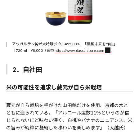
アウガルテン純米大吟醸ボウル¥55,000、「獺祭 未来を作曲」
［720ml］¥8,000（獺祭
https://www.dassaistore.com
）
2．自社田
米の可能性を追求し蔵元が自ら米栽培
蔵元が自ら栽培を手がけた山田錦だけを使用、京都の水と
ともに造られている。「アルコール度数11％というのが信
じられないほど味わい深く、白桃やバナナのニュアンス、米
の旨みが純粋に凝縮した味わいを楽しめます」（大越氏）