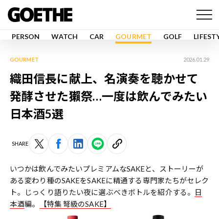
PERSON
WATCH
CAR
GOURMET
GOLF
LIFEST
GOURMET
2026.01.29
織田信長に献上、名演奏を聴かせて
発酵させた獺祭…一度は飲んでみたい
日本酒5選
SHARE
いつかは飲んでみたいプレミアムなSAKEと、ストーリーが
ある変わり種のSAKEをSAKEに精通する専門家たちがセレク
ト。じっくり語りたい夜に選ぶべきボトルを紹介する。
日
本酒
編。
【特集 弩級のSAKE】