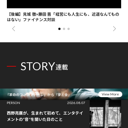
【後編】見城 徹×藤田 晋「経営にも人生にも、近道なんてもの
【
はない」ファイナンス対談
総
STORY
連載
View More
『革命のファンファーレ』から『夢と金』
PERSON
2026.08.07
西野亮廣が、生まれて初めて、エンタテイ
メントの“音”を聞いた日のこと