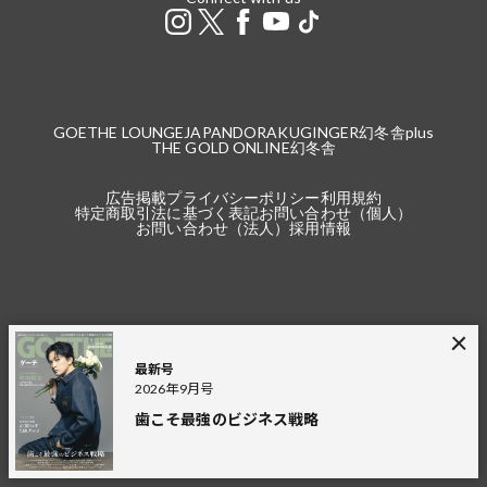
GOETHE LOUNGE
JAPANDORAKU
GINGER
幻冬舎plus
THE GOLD ONLINE
幻冬舎
広告掲載
プライバシーポリシー
利用規約
特定商取引法に基づく表記
お問い合わせ（個人）
お問い合わせ（法人）
採用情報
※本サイトで掲載している商品の価格は2021年4月24日以降の記事より税込（本
体価格＋税）の金額です。
最新号
2021年4月23日以前の記事は、税込と記載している場合を除き、本体価格（税
2026年9月号
抜）の金額です。
税込の場合の税額は掲載当時の税率に準じます。
歯こそ最強のビジネス戦略