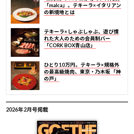
「malca」。テキーラ×イタリアン
の新境地とは
テキーラ×しゃぶしゃぶ、遊び慣
れた大人のための会員制バー
「CORK BOX青山店」
ひとり10万円。テキーラ×規格外
の最高級焼肉、東京・乃木坂「神
の戸」
2026年2月号掲載