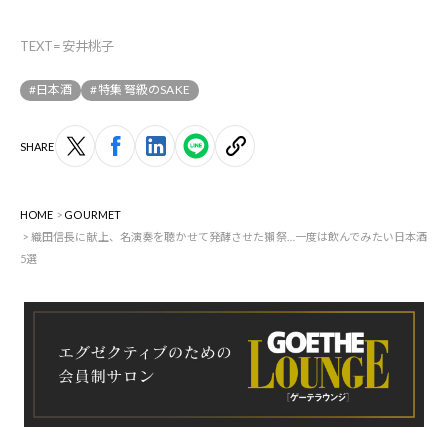
TEXT=安井桃子
#日本酒
#特集 弩級のSAKE
SHARE
HOME
GOURMET
織田信長に献上、名演奏を聴かせて発酵させた獺祭…一度は飲んでみたい日本酒
5選