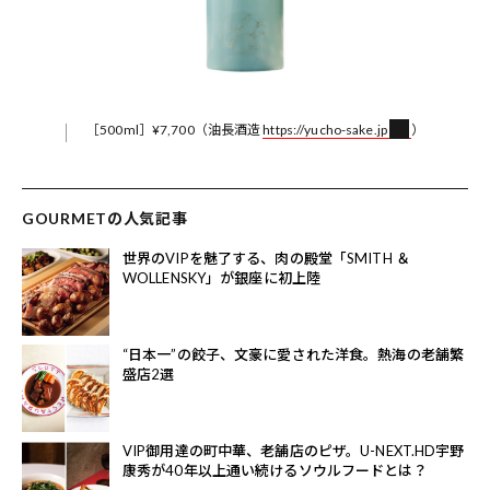
［500ml］¥7,700（油長酒造
https://yucho-sake.jp
）
GOURMETの人気記事
世界のVIPを魅了する、肉の殿堂「SMITH ＆
WOLLENSKY」が銀座に初上陸
“日本一”の餃子、文豪に愛された洋食。熱海の老舗繁
盛店2選
VIP御用達の町中華、老舗店のピザ。U-NEXT.HD宇野
康秀が40年以上通い続けるソウルフードとは？