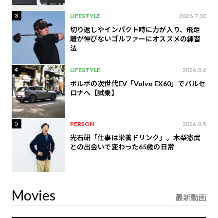
3
LIFESTYLE
2026.7.30
切り返しやインパクト時に力が入り、飛距
離が伸びないゴルファーにオススメの練習
法
4
LIFESTYLE
2026.8.6
ボルボの次世代EV「Volvo EX60」でバルセ
ロナへ【試乗】
5
PERSON
2026.8.5
光石研「仕事は栄養ドリンク」。木梨憲武
との出会いで変わった65歳の日常
Movies
最新動画