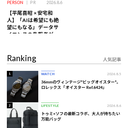
PERSON
PR
2026.8.6
【平尾喜昭 × 安宅和
人】「AIは希望にも絶
望にもなる」データサ
イエンスの先駆者が語
り合うAI時代の意思決
定
Ranking
人気記事
1
WATCH
2026.8.5
36mmのヴィンテージ"ビッグオイスター"。
ロレックス「オイスター Ref.6424」
2
LIFESTYLE
2026.8.6
トゥミ×ソフの最新コラボ、大人が持ちたい
万能バッグ