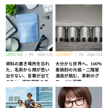
LIFESTYLE
PR
2026.7.15
GOURMET
PR
2026.7.24
資料の置き場所を忘れ
大分から世界へ。100％
た、名前から顔が思い
麦焼酎の元祖・二階堂
出せない、言葉が出て
酒造が挑む、革新のグ
こない…認知機能の低
ローバル戦略
下を救う、脳のインナ
ーケアとは