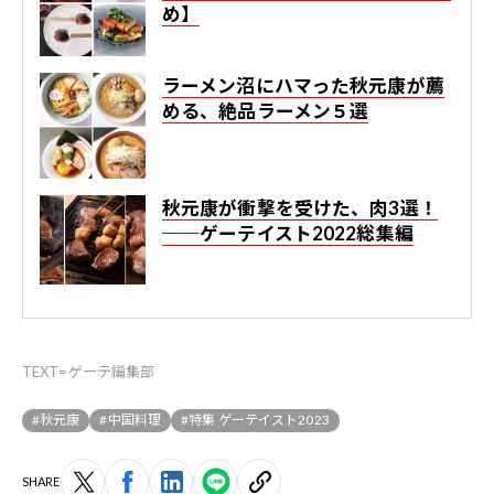
め】
ラーメン沼にハマった秋元康が薦
める、絶品ラーメン５選
秋元康が衝撃を受けた、肉3選！
──ゲーテイスト2022総集編
TEXT=ゲーテ編集部
#秋元康
#中国料理
#特集 ゲーテイスト2023
SHARE