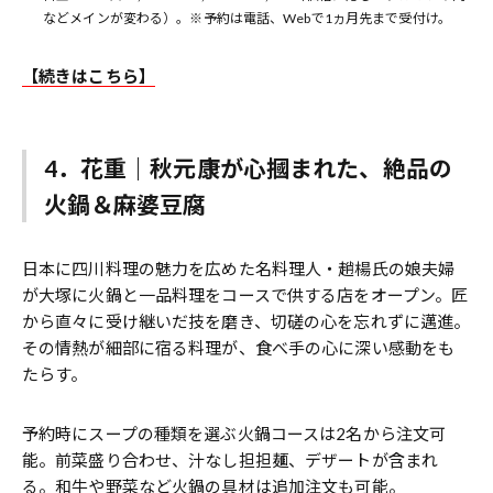
などメインが変わる）。※予約は電話、Webで1ヵ月先まで受付け。
【続きはこちら】
4．花重｜秋元康が心摑まれた、絶品の
火鍋＆麻婆豆腐
日本に四川料理の魅力を広めた名料理人・趙楊氏の娘夫婦
が大塚に火鍋と一品料理をコースで供する店をオープン。匠
から直々に受け継いだ技を磨き、切磋の心を忘れずに邁進。
その情熱が細部に宿る料理が、食べ手の心に深い感動をも
たらす。
予約時にスープの種類を選ぶ火鍋コースは2名から注文可
能。前菜盛り合わせ、汁なし担担麺、デザートが含まれ
る。和牛や野菜など火鍋の具材は追加注文も可能。