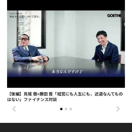
【後編】見城 徹×藤田 晋「経営にも人生にも、近道なんてもの
【
はない」ファイナンス対談
総