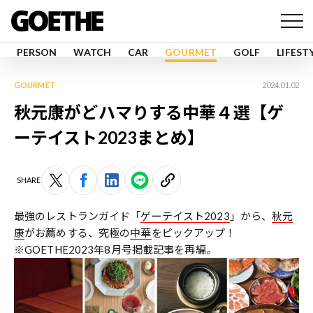
PERSON
WATCH
CAR
GOURMET
GOLF
LIFEST
GOURMET
2024.01.02
秋元康がどハマりする中華４選【ゲ
ーテイスト2023まとめ】
SHARE
最強のレストランガイド「
ゲーテイスト2023
」から、
秋元
康
がお薦めする、究極の
中華
をピックアップ！
※GOETHE2023年8月号掲載記事を再編。