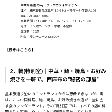
中華銘菜 慶 Qing／チュウカメイサイ チン
住所：東京都目黒区五本木3-33-2 ベルマーレ学芸大102
TEL：03-6884-6501
営業時間：11：30～14：00、17：30～L.O.21：30
定休日：火曜のランチ・水曜、不定休
座席数：20席
料金：ランチコース¥2,500～
【続きはこちら】
2．鶫(特別室)｜中華・鮨・焼鳥・お好み
焼きを一軒で。西麻布の“秘密の部屋”
星条旗通り沿いのエントランスからは想像できないが、実
はここは中国料理、鮨、焼鳥、お好み焼きの店が一堂に会
す食のワンダーランド。その“特別室”では、すべての店の料
理を注文可能。食いしん坊の願望を満たしてくれる。