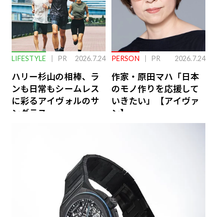
LIFESTYLE
PR
2026.7.24
PERSON
PR
2026.7.24
ハリー杉山の相棒、ラ
作家・原田マハ「日本
ンも日常もシームレス
のモノ作りを応援して
に彩るアイヴォルのサ
いきたい」【アイヴァ
ングラス
ン】