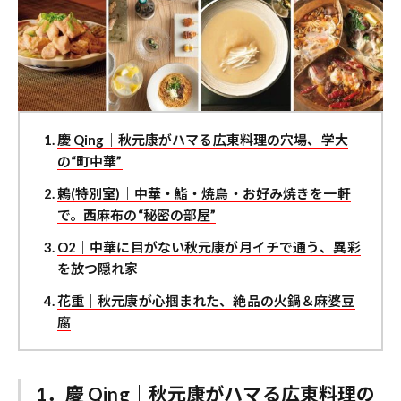
慶 Qing｜秋元康がハマる広東料理の穴場、学大
の“町中華”
鶫(特別室)｜中華・鮨・焼鳥・お好み焼きを一軒
で。西麻布の“秘密の部屋”
O2｜中華に目がない秋元康が月イチで通う、異彩
を放つ隠れ家
花重｜秋元康が心掴まれた、絶品の火鍋＆麻婆豆
腐
1．慶 Qing｜秋元康がハマる広東料理の