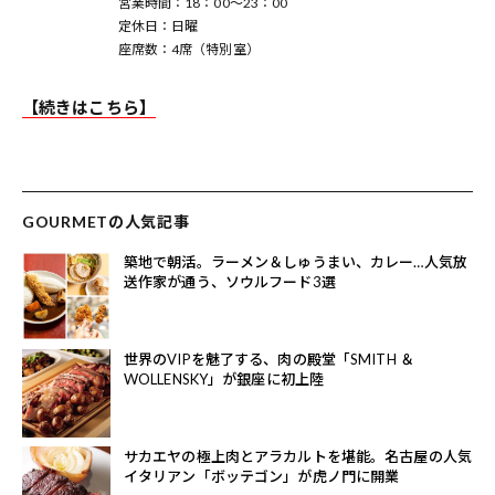
営業時間：18：00～23：00
定休日：日曜
座席数：4席（特別室）
【続きはこちら】
GOURMETの人気記事
築地で朝活。ラーメン＆しゅうまい、カレー…人気放
送作家が通う、ソウルフード3選
世界のVIPを魅了する、肉の殿堂「SMITH ＆
WOLLENSKY」が銀座に初上陸
サカエヤの極上肉とアラカルトを堪能。名古屋の人気
イタリアン「ボッテゴン」が虎ノ門に開業