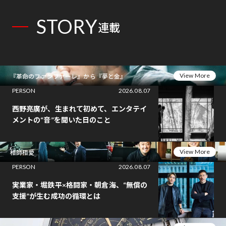
STORY
連載
View More
『革命のファンファーレ』から『夢と金』
PERSON
2026.08.07
西野亮廣が、生まれて初めて、エンタテイ
メントの“音”を聞いた日のこと
View More
相師相愛
PERSON
2026.08.07
実業家・堀鉄平×格闘家・朝倉海、“無償の
支援”が生む成功の循環とは