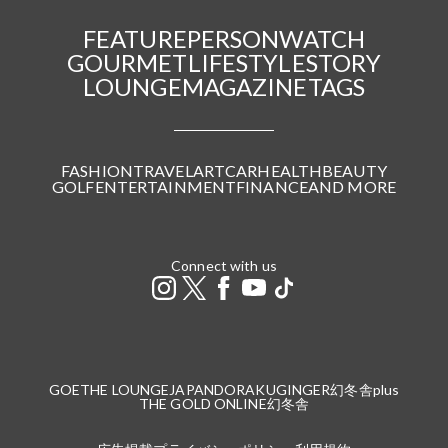
FEATURE
PERSON
WATCH
GOURMET
LIFESTYLE
STORY
LOUNGE
MAGAZINE
TAGS
FASHION
TRAVEL
ART
CAR
HEALTH
BEAUTY
GOLF
ENTERTAINMENT
FINANCE
AND MORE
Connect with us
GOETHE LOUNGE
JAPANDORAKU
GINGER
幻冬舎plus
THE GOLD ONLINE
幻冬舎