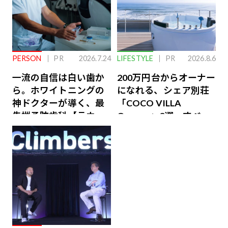
PERSON
PR
2026.7.24
LIFESTYLE
PR
2026.8.6
一流の自信は白い歯か
200万円台からオーナー
ら。ホワイトニングの
になれる、シェア別荘
神ドクターが導く、最
「COCO VILLA
先端予防歯科【ラウン
Owners」3選。すべて
ジ会員特典あり】
が絶景、収益も得られ
るその仕組みとは