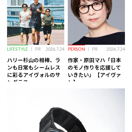
LIFESTYLE
PR
2026.7.24
PERSON
PR
2026.7.24
ハリー杉山の相棒、ラ
作家・原田マハ「日本
ンも日常もシームレス
のモノ作りを応援して
に彩るアイヴォルのサ
いきたい」【アイヴァ
ングラス
ン】