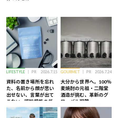
LIFESTYLE
PR
2026.7.15
GOURMET
PR
2026.7.24
資料の置き場所を忘れ
大分から世界へ。100％
た、名前から顔が思い
麦焼酎の元祖・二階堂
出せない、言葉が出て
酒造が挑む、革新のグ
こない…認知機能の低
ローバル戦略
下を救う、脳のインナ
ーケアとは