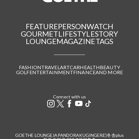
FEATURE
PERSON
WATCH
GOURMET
LIFESTYLE
STORY
LOUNGE
MAGAZINE
TAGS
FASHION
TRAVEL
ART
CAR
HEALTH
BEAUTY
GOLF
ENTERTAINMENT
FINANCE
AND MORE
Connect with us
GOETHE LOUNGE
JAPANDORAKU
GINGER
幻冬舎plus