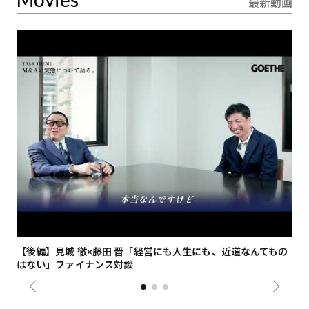
最新動画
【後編】見城 徹×藤田 晋「経営にも人生にも、近道なんてもの
【
はない」ファイナンス対談
総