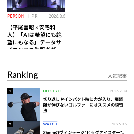
PERSON
PR
2026.8.6
【平尾喜昭 × 安宅和
人】「AIは希望にも絶
望にもなる」データサ
イエンスの先駆者が語
り合うAI時代の意思決
定
Ranking
人気記事
1
LIFESTYLE
2026.7.30
切り返しやインパクト時に力が入り、飛距
離が伸びないゴルファーにオススメの練習
法
2
WATCH
2026.8.5
36mmのヴィンテージ"ビッグオイスター"。