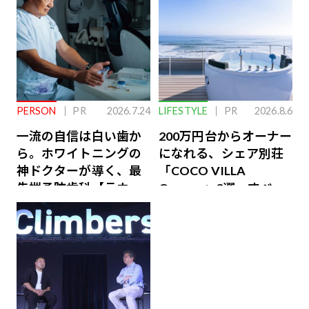
PERSON
PR
2026.7.24
LIFESTYLE
PR
2026.8.6
一流の自信は白い歯か
200万円台からオーナー
ら。ホワイトニングの
になれる、シェア別荘
神ドクターが導く、最
「COCO VILLA
先端予防歯科【ラウン
Owners」3選。すべて
ジ会員特典あり】
が絶景、収益も得られ
るその仕組みとは