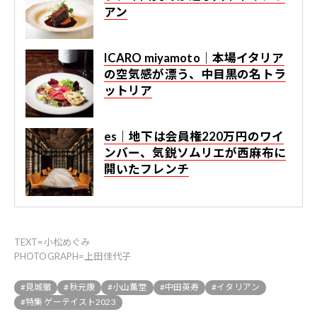
アン
ICARO miyamoto｜本場イタリア
の空気感が漂う、中目黒の名トラ
ットリア
es｜地下は会員権220万円のワイ
ンバー、気鋭ソムリエが西麻布に
開いたフレンチ
TEXT=小松めぐみ
PHOTOGRAPH=上田佳代子
#見城徹
#秋元康
#小山薫堂
#中田英寿
#イタリアン
#特集 ゲーテイスト2023