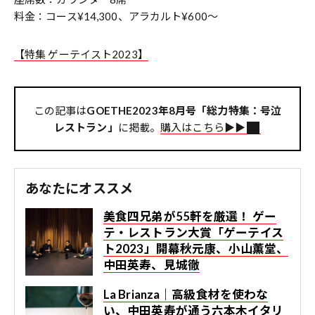
料金：コース¥14,300、アラカルト¥600～
【特集 ゲーテイスト2023】
この記事は
GOETHE2023年8月号「総力特集：号泣
レストラン」
に掲載。
購入はこちら▶︎▶︎
あなたにオススメ
美食四兄弟が55軒を厳選！ ゲー
テ・レストラン大賞「ゲーテイス
ト2023」開幕――秋元康、小山薫堂、
中田英寿、見城徹
La Brianza｜高級食材を使わな
い、中田英寿が通う六本木イタリ