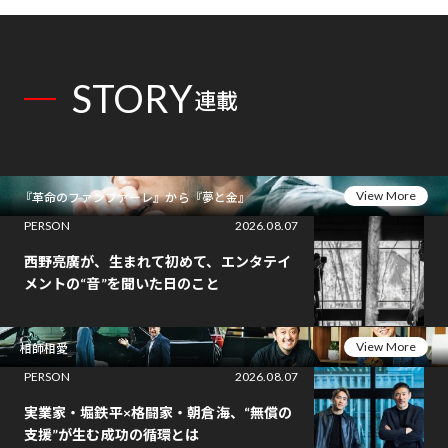
STORY
連載
View More
『革命のファンファーレ』から『夢と金』
PERSON
2026.08.07
西野亮廣が、生まれて初めて、エンタテイ
メントの“音”を聞いた日のこと
View More
相師相愛
PERSON
2026.08.07
実業家・堀鉄平×格闘家・朝倉海、“無償の
支援”が生む成功の循環とは