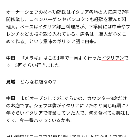
オーナーシェフの杉本功輔氏はイタリア各地の人気店で7年
間修業し、コペンハーゲンやバンコクでも経験を積んだ料
理人。ベースはイタリア郷土料理だが、下準備には中華やフ
レンチなどの技を取り入れている。店名は「職人が心をこ
めて作る」という意味のギリシア語に由来。
中田
『メラキ』はこの1年で一番よく行った
イタリアン
で
す。5回ぐらい行きました。
見城
どんなお店なの？
中田
まだオープンして2年ぐらいの、カウンター8席だけ
のお店です。シェフは僕がイタリアにいたのと同じ時期に7
年ぐらいイタリアで修業していた人で、何を食べても美味し
くて、今一番ハマっているかも。
早い時間はコースで21時以降はアラカルトになるんですけ