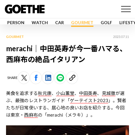
PERSON
WATCH
CAR
GOURMET
GOLF
LIFEST
GOURMET
2023.07.11
merachi｜中田英寿が今一番ハマる、
西麻布の絶品イタリアン
SHARE
美食を追求する
秋元康
、
小山薫堂
、
中田英寿
、
見城徹
が選
ぶ、最強のレストランガイド「
ゲーテイスト2023
」。賢者
たちが日常使いする、居心地の良いお店を紹介する。今回
は東京・
西麻布
の「merachi（メラキ）」。