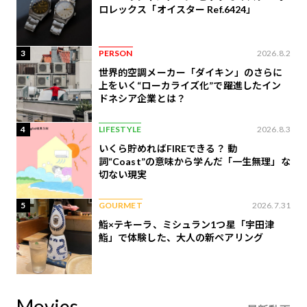
ロレックス「オイスター Ref.6424」
3
PERSON
2026.8.2
世界的空調メーカー「ダイキン」のさらに
上をいく“ローカライズ化”で躍進したイン
ドネシア企業とは？
4
LIFESTYLE
2026.8.3
いくら貯めればFIREできる？ 動
詞“Coast”の意味から学んだ「一生無理」な
切ない現実
5
GOURMET
2026.7.31
鮨×テキーラ、ミシュラン1つ星「宇田津
鮨」で体験した、大人の新ペアリング
Movies