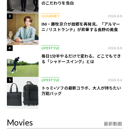
のこだわりを告白
3
GOURMET
2026.8.8
INI・藤牧京介が故郷を再発見。「アルマー
ニ / リストランテ」が昇華する長野の美食
4
LIFESTYLE
2026.8.8
毎日1分半やるだけで変わる。どこでもでき
る「シャドースイング」とは
5
LIFESTYLE
2026.8.6
トゥミ×ソフの最新コラボ、大人が持ちたい
万能バッグ
Movies
最新動画