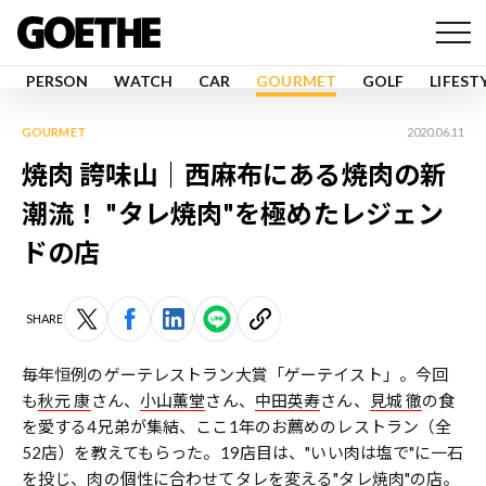
PERSON
WATCH
CAR
GOURMET
GOLF
LIFEST
GOURMET
2020.06.11
焼肉 誇味山｜西麻布にある焼肉の新
潮流！ "タレ焼肉"を極めたレジェン
ドの店
SHARE
毎年恒例のゲーテレストラン大賞「ゲーテイスト」。今回
も
秋元 康
さん、
小山薫堂
さん、
中田英寿
さん、
見城 徹
の食
を愛する4兄弟が集結、ここ1年のお薦めのレストラン（全
52店）を教えてもらった。19店目は、"いい肉は塩で"に一石
を投じ、肉の個性に合わせてタレを変える"タレ焼肉"の店。