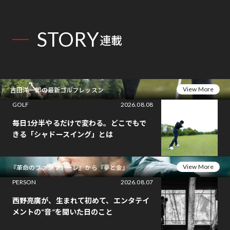
STORY
連載
View More
吉田洋一郎の最新ゴルフレッスン
GOLF
2026.08.08
毎日1分半やるだけで変わる。どこでもで
きる「シャドースイング」とは
View More
『革命のファンファーレ』から『夢と金』
PERSON
2026.08.07
西野亮廣が、生まれて初めて、エンタテイ
メントの“音”を聞いた日のこと