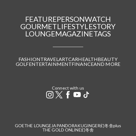
FEATURE
PERSON
WATCH
GOURMET
LIFESTYLE
STORY
LOUNGE
MAGAZINE
TAGS
FASHION
TRAVEL
ART
CAR
HEALTH
BEAUTY
GOLF
ENTERTAINMENT
FINANCE
AND MORE
Connect with us
GOETHE LOUNGE
JAPANDORAKU
GINGER
幻冬舎plus
THE GOLD ONLINE
幻冬舎