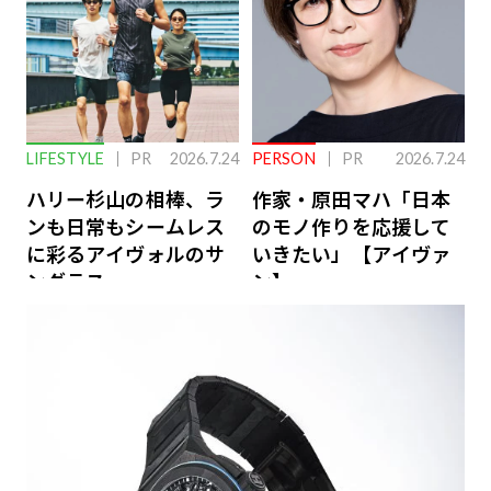
LIFESTYLE
PR
2026.7.24
PERSON
PR
2026.7.24
ハリー杉山の相棒、ラ
作家・原田マハ「日本
ンも日常もシームレス
のモノ作りを応援して
に彩るアイヴォルのサ
いきたい」【アイヴァ
ングラス
ン】