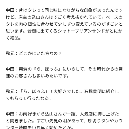
中田
：昔はタレって同じ味になりがちな印象があったんです
けど、店主の込山さんはすごく考え抜かれていて。ベースの
タレを肉の個性に合わせて少しずつ変えているのがすごいと
思います。合間に出てくるシャトーブリアンサンドがとにか
く絶品。
秋元
：どこかにいた方なの？
中田
：用賀の『ら、ぼぅふ』にいらして、その時代からの常
連のお客さんも多いみたいです。
秋元
：『ら、ぼぅふ』！大好きでした。石橋貴明に紹介し
てもらって行ったなあ。
中田
：お肉好きから込山さんが一躍、人気店に押し上げた
と聞きました。すごい先見の明があって、厚切りタンやカウ
ンター焼肉をいち早く始めたとか。