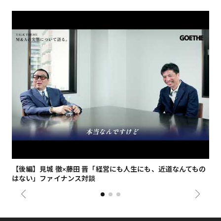
【後編】見城 徹×藤田 晋「経営にも人生にも、近道なんてもの
【
はない」ファイナンス対談
総