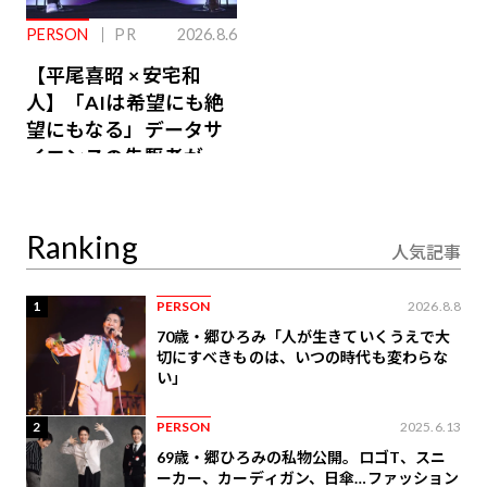
PERSON
PR
2026.8.6
【平尾喜昭 × 安宅和
人】「AIは希望にも絶
望にもなる」データサ
イエンスの先駆者が語
り合うAI時代の意思決
定
Ranking
人気記事
1
PERSON
2026.8.8
70歳・郷ひろみ「人が生きていくうえで大
切にすべきものは、いつの時代も変わらな
い」
2
PERSON
2025.6.13
69歳・郷ひろみの私物公開。ロゴT、スニ
ーカー、カーディガン、日傘…ファッション