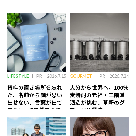
LIFESTYLE
PR
2026.7.15
GOURMET
PR
2026.7.24
資料の置き場所を忘れ
大分から世界へ。100％
た、名前から顔が思い
麦焼酎の元祖・二階堂
出せない、言葉が出て
酒造が挑む、革新のグ
こない…認知機能の低
ローバル戦略
下を救う、脳のインナ
ーケアとは