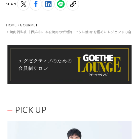
SHARE
HOME
GOURMET
焼肉 誇味山｜西麻布にある焼肉の新潮流！ "タレ焼肉"を極めたレジェンドの店
PICK UP