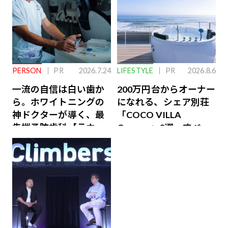
PERSON
PR
2026.7.24
LIFESTYLE
PR
2026.8.6
一流の自信は白い歯か
200万円台からオーナー
ら。ホワイトニングの
になれる、シェア別荘
神ドクターが導く、最
「COCO VILLA
先端予防歯科【ラウン
Owners」3選。すべて
ジ会員特典あり】
が絶景、収益も得られ
るその仕組みとは