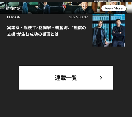
View More
相師相愛
PERSON
2026.08.07
実業家・堀鉄平×格闘家・朝倉海、“無償の
支援”が生む成功の循環とは
連載一覧