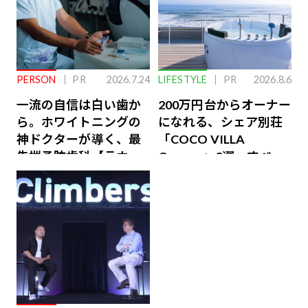
PERSON
PR
2026.7.24
LIFESTYLE
PR
2026.8.6
一流の自信は白い歯か
200万円台からオーナー
ら。ホワイトニングの
になれる、シェア別荘
神ドクターが導く、最
「COCO VILLA
先端予防歯科【ラウン
Owners」3選。すべて
ジ会員特典あり】
が絶景、収益も得られ
るその仕組みとは