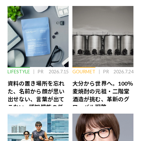
LIFESTYLE
PR
2026.7.15
GOURMET
PR
2026.7.24
資料の置き場所を忘れ
大分から世界へ。100％
た、名前から顔が思い
麦焼酎の元祖・二階堂
出せない、言葉が出て
酒造が挑む、革新のグ
こない…認知機能の低
ローバル戦略
下を救う、脳のインナ
ーケアとは