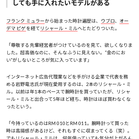
しても手に入れたいモデルがある
フランク ミュラー
から始まった時計遍歴は、
ウブロ
、
オー
デマ ピゲ
を経て
リシャール・ミル
へとたどりついた。
「尊敬する先輩経営者がつけているのを見て、欲しくなりま
した。超高価なのに、そんなふうに見えない。“金のにお
い”がしないところが気に入っています」
インターネット広告代理業などを手がける企業で代表を務
める岩野竜志氏が現在愛用するのは、2本のリシャール・ミ
ル。以前は年1本のペースで腕時計を買っていたが、リシャ
ール・ミルと出合って5年ほど経ち、時計はほぼ買わなくな
ったという。
「今持っているのはRM 010とRM 011。腕時計って買った
時は高揚感があるけど、それもすぐに収まってくる（笑）。
でもリシャール・ミルは、何年使っていても気分が上がるん