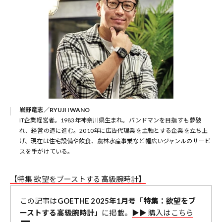
岩野竜志／RYUJI IWANO
IT企業経営者。1983年神奈川県生まれ。バンドマンを目指すも夢破
れ、経営の道に進む。2010年に広告代理業を主軸とする企業を立ち上
げ、現在は住宅設備や飲食、農林水産事業など幅広いジャンルのサービ
スを手がけている。
【特集 欲望をブーストする高級腕時計】
この記事は
GOETHE 2025年1月号「特集：欲望をブ
ーストする高級腕時計」
に掲載。
▶︎▶︎ 購入はこちら