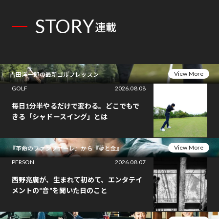
STORY
連載
View More
吉田洋一郎の最新ゴルフレッスン
GOLF
2026.08.08
毎日1分半やるだけで変わる。どこでもで
きる「シャドースイング」とは
View More
『革命のファンファーレ』から『夢と金』
PERSON
2026.08.07
西野亮廣が、生まれて初めて、エンタテイ
メントの“音”を聞いた日のこと