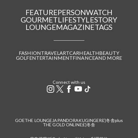
FEATURE
PERSON
WATCH
GOURMET
LIFESTYLE
STORY
LOUNGE
MAGAZINE
TAGS
FASHION
TRAVEL
ART
CAR
HEALTH
BEAUTY
GOLF
ENTERTAINMENT
FINANCE
AND MORE
Connect with us
GOETHE LOUNGE
JAPANDORAKU
GINGER
幻冬舎plus
THE GOLD ONLINE
幻冬舎