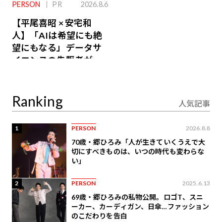
PERSON
PR
2026.8.6
【平尾喜昭 × 安宅和
人】「AIは希望にも絶
望にもなる」データサ
イエンスの先駆者が語
り合うAI時代の意思決
定
Ranking
人気記事
1
PERSON
2026.8.8
70歳・郷ひろみ「人が生きていくうえで大
切にすべきものは、いつの時代も変わらな
い」
2
PERSON
2025.6.13
69歳・郷ひろみの私物公開。ロゴT、スニ
ーカー、カーディガン、日傘…ファッション
のこだわりを告白