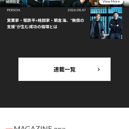
View More
相師相愛
PERSON
2026.08.07
実業家・堀鉄平×格闘家・朝倉海、“無償の
支援”が生む成功の循環とは
連載一覧
MAGAZINE