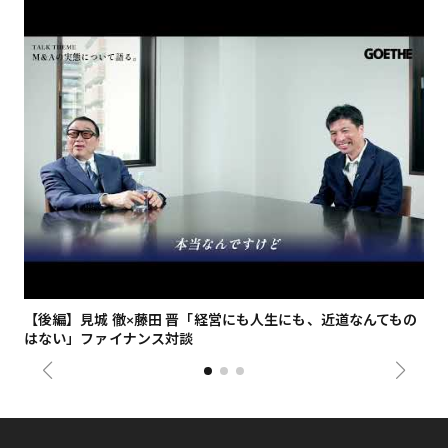
【後編】見城 徹×藤田 晋「経営にも人生にも、近道なんてもの
【
はない」ファイナンス対談
総