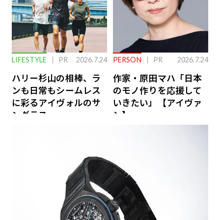
LIFESTYLE
PR
2026.7.24
PERSON
PR
2026.7.24
ハリー杉山の相棒、ラ
作家・原田マハ「日本
ンも日常もシームレス
のモノ作りを応援して
に彩るアイヴォルのサ
いきたい」【アイヴァ
ングラス
ン】