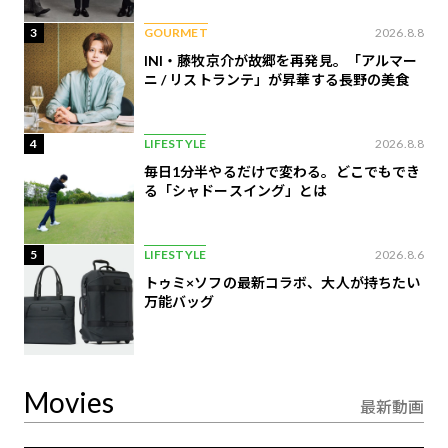
3
GOURMET
2026.8.8
INI・藤牧京介が故郷を再発見。「アルマー
ニ / リストランテ」が昇華する長野の美食
4
LIFESTYLE
2026.8.8
毎日1分半やるだけで変わる。どこでもでき
る「シャドースイング」とは
5
LIFESTYLE
2026.8.6
トゥミ×ソフの最新コラボ、大人が持ちたい
万能バッグ
Movies
最新動画