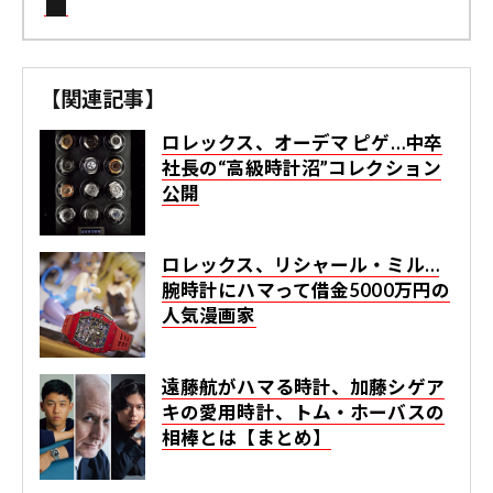
【関連記事】
ロレックス、オーデマ ピゲ…中卒
社長の“高級時計沼”コレクション
公開
ロレックス、リシャール・ミル…
腕時計にハマって借金5000万円の
人気漫画家
遠藤航がハマる時計、加藤シゲア
キの愛用時計、トム・ホーバスの
相棒とは【まとめ】