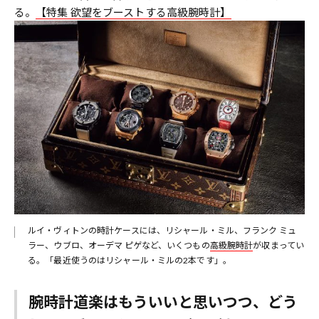
る。
【特集 欲望をブーストする高級腕時計】
ルイ・ヴィトンの時計ケースには、リシャール・ミル、フランク ミュ
ラー、ウブロ、オーデマ ピゲなど、いくつもの
高級腕時計
が収まってい
る。「最近使うのはリシャール・ミルの2本です」。
腕時計道楽はもういいと思いつつ、どう