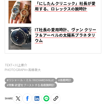
「にしたんクリニック」社長が愛
用する、ロレックスの腕時計
IT社長の愛用時計、ヴァン クリー
フ＆アーペルの太陽系プラネタリ
ウム
TEXT=川上康介
PHOTOGRAPH=高橋敬大
#リシャール・ミル / RICHARD MILLE
#高級時計
#特集 欲望をブーストする高級腕時計
SHARE