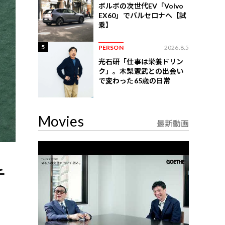
ボルボの次世代EV「Volvo
EX60」でバルセロナへ【試
乗】
5
PERSON
2026.8.5
光石研「仕事は栄養ドリン
ク」。木梨憲武との出会い
で変わった65歳の日常
Movies
最新動画
チ