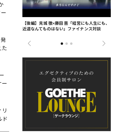
か
ター
ごした、海最
【後編】見城 徹×藤田 晋「経営にも人生にも、
【ゲーテ9
近道なんてものはない」ファイナンス対談
ンタビュー
ジネス戦略
に発
えた
ー
ケー
ィリ
ルド