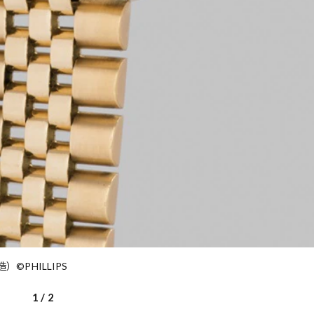
）©️PHILLIPS
1
/
2