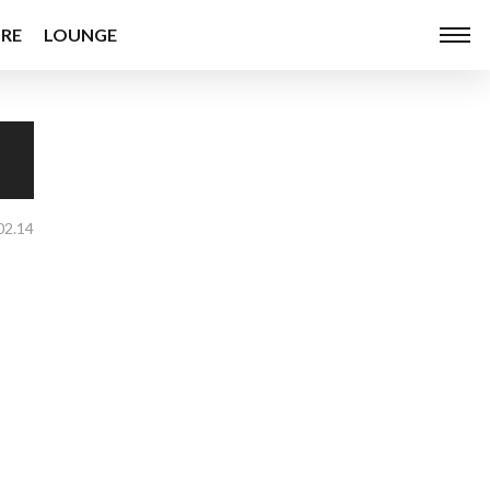
RE
LOUNGE
02.14
ュ