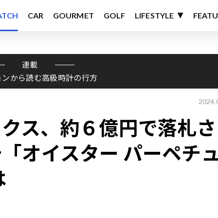
ATCH
CAR
GOURMET
GOLF
LIFESTYLE
FEATU
連載
ョンから読む高級時計の行方
2024.
ックス、約６億円で落札さ
「オイスター パーペチ
は