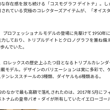
的な存在感を放ち続ける「コスモグラフ デイトナ」。し
目されている究極のコレクターズアイテムが、「オイス
歌舞伎俳優・尾上右近が休息を過
前列ホテル「UMITO 熱海 別邸」
2」は、プロフェッショナルモデルの登場に先駆けて1950年
注力しており、トリプルデイトとクロノグラフを兼ね備
を歩んでいた。
062は、ロレックスの歴史上ふたつ目となるトリプルカレンダ
搭載モデル。デザインのバリエーションは実に多彩で、
テンレススチールの3種類、ダイヤルも6種類ある。
62のなかで最も高額で落札されたのは、2017年5月にフ
ベトナムの皇帝バオ・ダイが所有していたイエローゴー