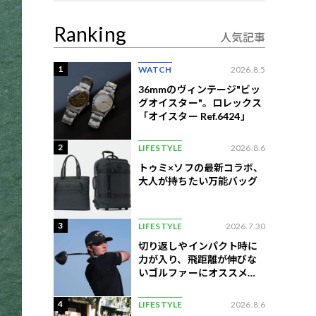
Ranking
人気記事
1
WATCH
2026.8.5
36mmのヴィンテージ"ビッ
グオイスター"。ロレックス
「オイスター Ref.6424」
2
LIFESTYLE
2026.8.6
トゥミ×ソフの最新コラボ、
大人が持ちたい万能バッグ
3
LIFESTYLE
2026.7.30
切り返しやインパクト時に
力が入り、飛距離が伸びな
いゴルファーにオススメの
練習法
4
LIFESTYLE
2026.8.6