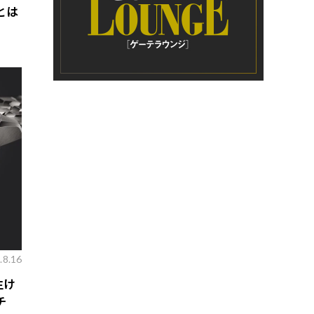
とは
.8.16
生け
チ