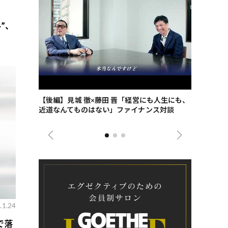
”、
ごした、海最
【後編】見城 徹×藤田 晋「経営にも人生にも、
【ゲーテ9
近道なんてものはない」ファイナンス対談
ンタビュー
ジネス戦略
.1.24
で落