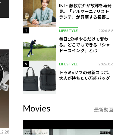
ト
INI・藤牧京介が故郷を再発
見。「アルマーニ / リスト
ランテ」が昇華する長野の
美食
4
LIFESTYLE
2026.8.8
毎日1分半やるだけで変わ
る。どこでもできる「シャ
ドースイング」とは
5
LIFESTYLE
2026.8.6
トゥミ×ソフの最新コラボ、
大人が持ちたい万能バッグ
Movies
最新動画
.2.28