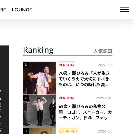
RE
LOUNGE
Ranking
人気記事
1
PERSON
2026.8.8
70歳・郷ひろみ「人が生き
ていくうえで大切にすべき
ものは、いつの時代も変わ
ら
らない」
手
2
PERSON
2025.6.13
っ
真
69歳・郷ひろみの私物公
ジ
開。ロゴT、スニーカー、カ
い
ーディガン、日傘…ファッシ
ョンのこだわりを告白
ー
ざ
3
GOURMET
2026.8.8