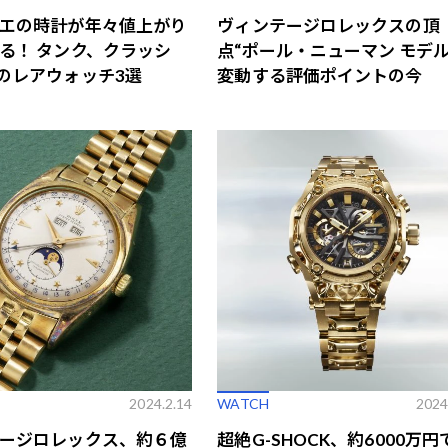
エの時計が年々値上がり
ヴィンテージロレックスの頂
る！ タンク、クラッシ
点“ポール・ニューマン モデル
のレアウォッチ3選
変動する評価ポイントの今
歌舞伎俳優・尾上右近が休息を過
前列ホテル「UMITO 熱海 別邸」
2024.2.14
WATCH
2024
ージロレックス、約６億
超絶G-SHOCK、約6000万円