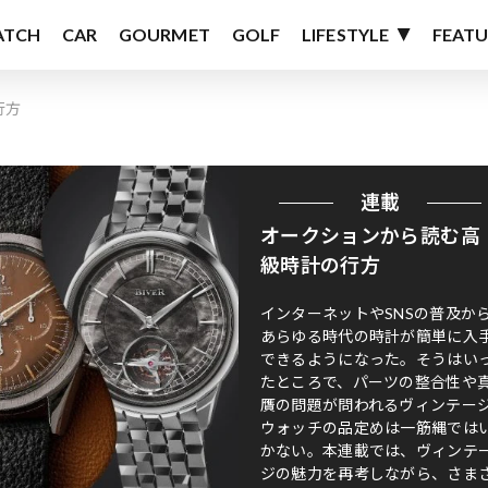
ATCH
CAR
GOURMET
GOLF
LIFESTYLE
FEATU
行方
連載
オークションから読む高
級時計の行方
インターネットやSNSの普及か
あらゆる時代の時計が簡単に入
できるようになった。そうはい
たところで、パーツの整合性や
贋の問題が問われるヴィンテー
ウォッチの品定めは一筋縄では
かない。本連載では、ヴィンテ
ジの魅力を再考しながら、さま