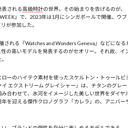
発表される
高級時計
の世界。その始まりを告げるのが、
H WEEK』で、2023年は1月にシンガポールで開催。ウブ
ガリが参加した。
Watches and Wonders Geneva』などになる
ス性の高いモデルを発表するのがセオリー。それ故、イ
た。
エローのハイテク素材を使ったスケルトン・トゥールビ
イ エクストリーム グレイシャー」は、チタンのグレー
組み合わせて、氷河をイメージした美しい世界をダイヤ
周年を迎える傑作クロノグラフ「カレラ」の、アニバー
しい、ブランドの個性を存分に楽しめるモデルである。