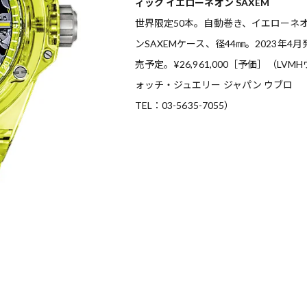
ィック イエローネオン SAXEM
世界限定50本。自動巻き、イエローネ
ンSAXEMケース、径44㎜。2023年4月
売予定。¥26,961,000［予価］（LVMH
ォッチ・ジュエリー ジャパン ウブロ
TEL：03-5635-7055）