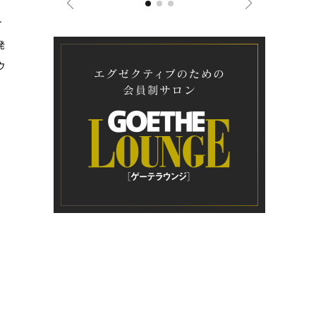
オ
発
ウ