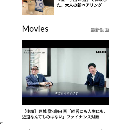
た、大人の新ペアリング
Movies
最新動画
ごした、海最
【後編】見城 徹×藤田 晋「経営にも人生にも、
【ゲーテ9
近道なんてものはない」ファイナンス対談
ンタビュー
テ
ジネス戦略