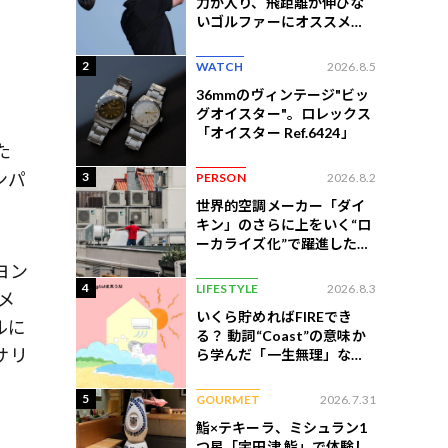
力が入り、飛距離が伸びな
いゴルファーにオススメの
練習法
2
WATCH
2026.8.5
36mmのヴィンテージ"ビッ
グオイスター"。ロレックス
「オイスター Ref.6424」
た
ンパ
3
PERSON
2026.8.2
世界的空調メーカー「ダイ
キン」のさらに上をいく“ロ
ーカライズ化”で躍進したイ
ンドネシア企業とは？
ヨン
4
LIFESTYLE
2026.8.3
メ
いくら貯めればFIREでき
ルに
る？ 動詞“Coast”の意味か
サリ
ら学んだ「一生無理」な切
ない現実
5
GOURMET
2026.7.31
鮨×テキーラ、ミシュラン1
つ星「宇田津 鮨」で体験し