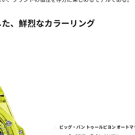
した、鮮烈なカラーリング
歌舞伎俳優・尾上右近が休息を過
前列ホテル「UMITO 熱海 別邸」
ビッグ・バン トゥールビヨン オートマ