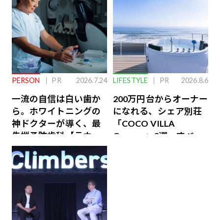
PERSON
PR
2026.7.24
LIFESTYLE
PR
2026.8.6
一流の自信は白い歯か
200万円台からオーナー
ら。ホワイトニングの
になれる、シェア別荘
神ドクターが導く、最
「COCO VILLA
先端予防歯科【ラウン
Owners」3選。すべて
ジ会員特典あり】
が絶景、収益も得られ
るその仕組みとは