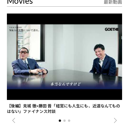
Movies
最新動画
【後編】見城 徹×藤田 晋「経営にも人生にも、近道なんてもの
【
はない」ファイナンス対談
総