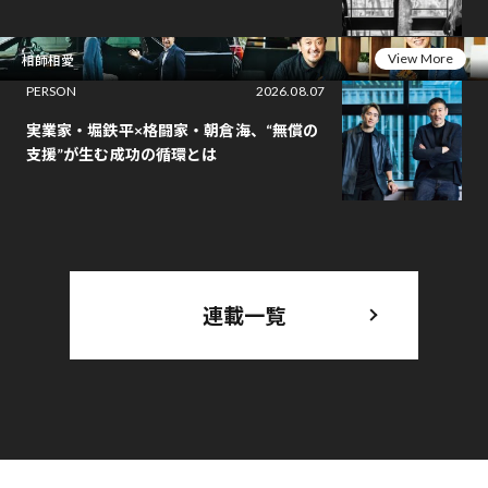
View More
相師相愛
PERSON
2026.08.07
実業家・堀鉄平×格闘家・朝倉海、“無償の
支援”が生む成功の循環とは
連載一覧