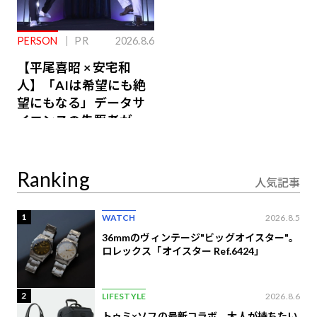
PERSON
PR
2026.8.6
【平尾喜昭 × 安宅和
人】「AIは希望にも絶
望にもなる」データサ
イエンスの先駆者が語
り合うAI時代の意思決
定
Ranking
人気記事
1
WATCH
2026.8.5
36mmのヴィンテージ"ビッグオイスター"。
ロレックス「オイスター Ref.6424」
2
LIFESTYLE
2026.8.6
トゥミ×ソフの最新コラボ、大人が持ちたい