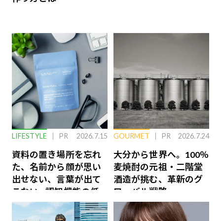
LIFESTYLE
PR
2026.7.15
GOURMET
PR
2026.7.24
資料の置き場所を忘れ
大分から世界へ。100％
た、名前から顔が思い
麦焼酎の元祖・二階堂
出せない、言葉が出て
酒造が挑む、革新のグ
こない…認知機能の低
ローバル戦略
下を救う、脳のインナ
ーケアとは