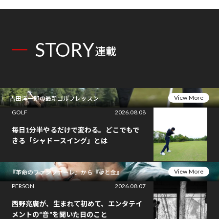
STORY
連載
View More
吉田洋一郎の最新ゴルフレッスン
GOLF
2026.08.08
毎日1分半やるだけで変わる。どこでもで
きる「シャドースイング」とは
View More
『革命のファンファーレ』から『夢と金』
PERSON
2026.08.07
西野亮廣が、生まれて初めて、エンタテイ
メントの“音”を聞いた日のこと