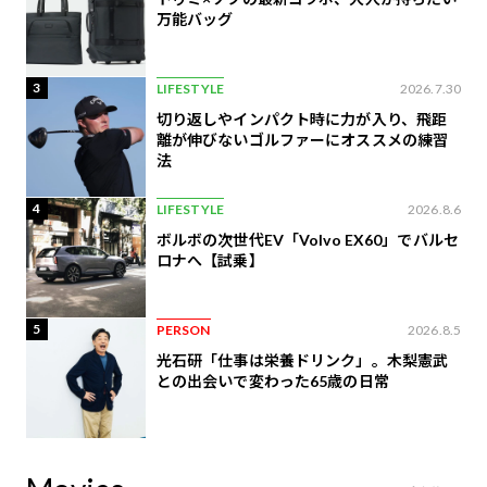
万能バッグ
3
LIFESTYLE
2026.7.30
切り返しやインパクト時に力が入り、飛距
離が伸びないゴルファーにオススメの練習
法
4
LIFESTYLE
2026.8.6
ボルボの次世代EV「Volvo EX60」でバルセ
ロナへ【試乗】
5
PERSON
2026.8.5
光石研「仕事は栄養ドリンク」。木梨憲武
との出会いで変わった65歳の日常