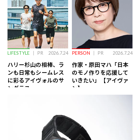
LIFESTYLE
PR
2026.7.24
PERSON
PR
2026.7.24
ハリー杉山の相棒、ラ
作家・原田マハ「日本
ンも日常もシームレス
のモノ作りを応援して
に彩るアイヴォルのサ
いきたい」【アイヴァ
ングラス
ン】