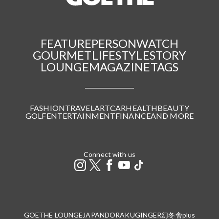
FEATURE
PERSON
WATCH
GOURMET
LIFESTYLE
STORY
LOUNGE
MAGAZINE
TAGS
FASHION
TRAVEL
ART
CAR
HEALTH
BEAUTY
GOLF
ENTERTAINMENT
FINANCE
AND MORE
Connect with us
GOETHE LOUNGE
JAPANDORAKU
GINGER
幻冬舎plus