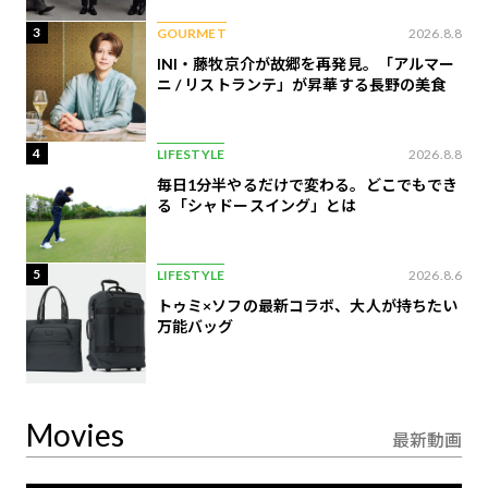
3
GOURMET
2026.8.8
INI・藤牧京介が故郷を再発見。「アルマー
ニ / リストランテ」が昇華する長野の美食
4
LIFESTYLE
2026.8.8
毎日1分半やるだけで変わる。どこでもでき
る「シャドースイング」とは
5
LIFESTYLE
2026.8.6
トゥミ×ソフの最新コラボ、大人が持ちたい
万能バッグ
Movies
最新動画