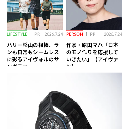
LIFESTYLE
PR
2026.7.24
PERSON
PR
2026.7.24
ハリー杉山の相棒、ラ
作家・原田マハ「日本
ンも日常もシームレス
のモノ作りを応援して
に彩るアイヴォルのサ
いきたい」【アイヴァ
ングラス
ン】