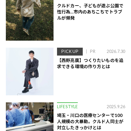
クルドカー、子どもが遊ぶ公園で
性行為…市内のあちこちでトラブ
ルが頻発
PICK UP
PR
2026.7.30
【西野亮廣】つくりたいものを追
求できる環境の作り方とは
LIFESTYLE
2025.9.26
埼玉・川口の医療センターで100
人規模の大暴動。クルド人同士が
対立したきっかけとは