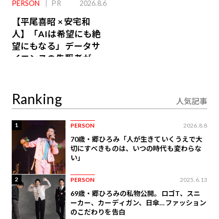
PERSON
PR
2026.8.6
【平尾喜昭 × 安宅和
人】「AIは希望にも絶
望にもなる」データサ
イエンスの先駆者が語
り合うAI時代の意思決
定
Ranking
人気記事
1
PERSON
2026.8.8
70歳・郷ひろみ「人が生きていくうえで大
切にすべきものは、いつの時代も変わらな
い」
2
PERSON
2025.6.13
69歳・郷ひろみの私物公開。ロゴT、スニ
ーカー、カーディガン、日傘…ファッション
のこだわりを告白