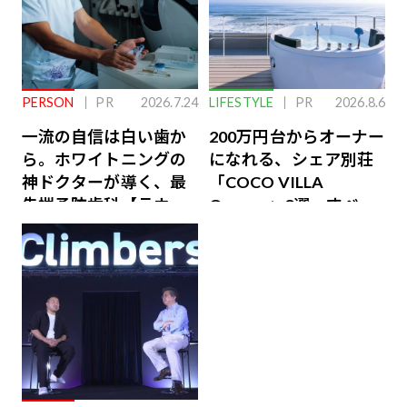
PERSON
PR
2026.7.24
LIFESTYLE
PR
2026.8.6
一流の自信は白い歯か
200万円台からオーナー
ら。ホワイトニングの
になれる、シェア別荘
神ドクターが導く、最
「COCO VILLA
先端予防歯科【ラウン
Owners」3選。すべて
ジ会員特典あり】
が絶景、収益も得られ
るその仕組みとは