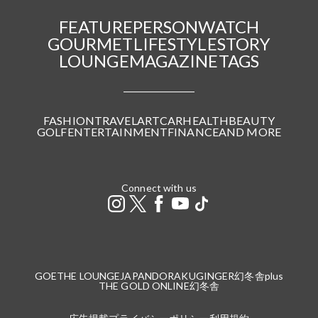
FEATURE
PERSON
WATCH
GOURMET
LIFESTYLE
STORY
LOUNGE
MAGAZINE
TAGS
FASHION
TRAVEL
ART
CAR
HEALTH
BEAUTY
GOLF
ENTERTAINMENT
FINANCE
AND MORE
Connect with us
GOETHE LOUNGE
JAPANDORAKU
GINGER
幻冬舎plus
THE GOLD ONLINE
幻冬舎