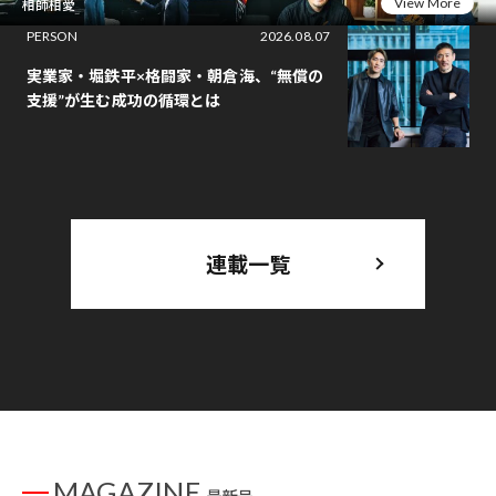
View More
相師相愛
PERSON
2026.08.07
実業家・堀鉄平×格闘家・朝倉海、“無償の
支援”が生む成功の循環とは
連載一覧
MAGAZINE