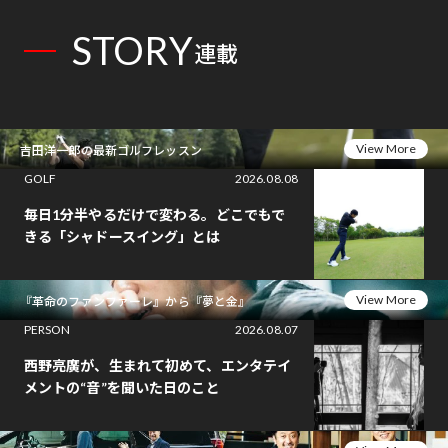
STORY
連載
View More
吉田洋一郎の最新ゴルフレッスン
GOLF
2026.08.08
毎日1分半やるだけで変わる。どこでもで
きる「シャドースイング」とは
View More
『革命のファンファーレ』から『夢と金』
PERSON
2026.08.07
西野亮廣が、生まれて初めて、エンタテイ
メントの“音”を聞いた日のこと