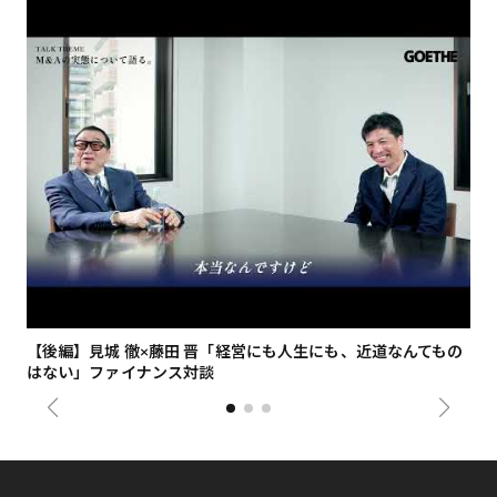
【後編】見城 徹×藤田 晋「経営にも人生にも、近道なんてもの
【
はない」ファイナンス対談
総