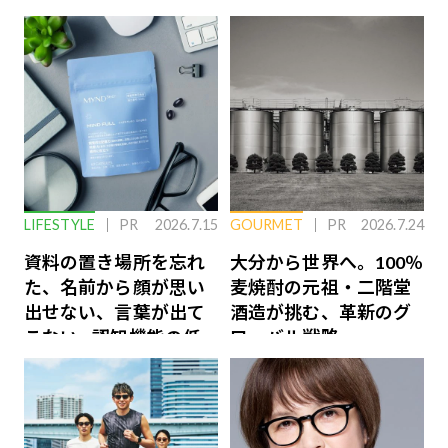
LIFESTYLE
PR
2026.7.15
GOURMET
PR
2026.7.24
資料の置き場所を忘れ
大分から世界へ。100％
た、名前から顔が思い
麦焼酎の元祖・二階堂
出せない、言葉が出て
酒造が挑む、革新のグ
こない…認知機能の低
ローバル戦略
下を救う、脳のインナ
ーケアとは