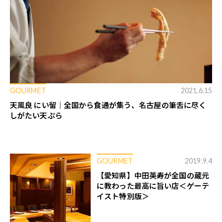
GOURMET
2021.6.15
天風良 にい留｜全国から食通が集う、名古屋の筆舌に尽く
しがたい天ぷら
GOURMET
2019.9.4
【愛知県】中田英寿が全国の蔵元
に教わった最高に旨い店＜ゲーテ
イスト特別版＞