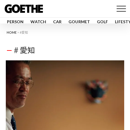
PERSON
WATCH
CAR
GOURMET
GOLF
LIFEST
HOME
#愛知
# 愛知