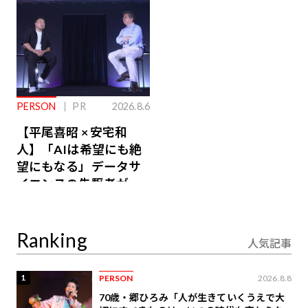
PERSON
PR
2026.8.6
【平尾喜昭 × 安宅和
人】「AIは希望にも絶
望にもなる」データサ
イエンスの先駆者が語
り合うAI時代の意思決
定
Ranking
人気記事
1
PERSON
2026.8.8
70歳・郷ひろみ「人が生きていくうえで大