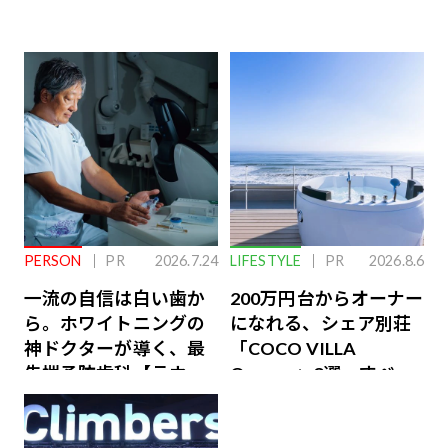
PERSON
PR
2026.7.24
LIFESTYLE
PR
2026.8.6
一流の自信は白い歯か
200万円台からオーナー
ら。ホワイトニングの
になれる、シェア別荘
神ドクターが導く、最
「COCO VILLA
先端予防歯科【ラウン
Owners」3選。すべて
ジ会員特典あり】
が絶景、収益も得られ
るその仕組みとは