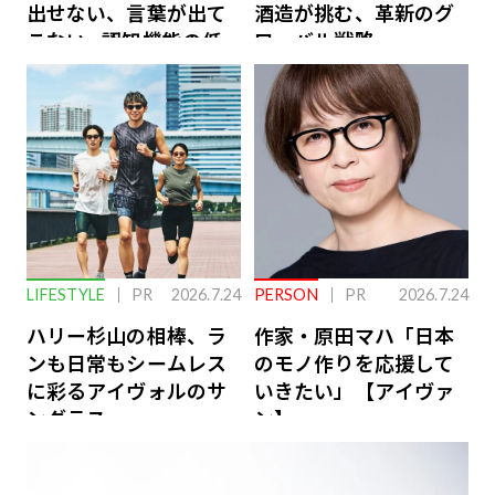
出せない、言葉が出て
酒造が挑む、革新のグ
こない…認知機能の低
ローバル戦略
下を救う、脳のインナ
ーケアとは
LIFESTYLE
PR
2026.7.24
PERSON
PR
2026.7.24
ハリー杉山の相棒、ラ
作家・原田マハ「日本
ンも日常もシームレス
のモノ作りを応援して
に彩るアイヴォルのサ
いきたい」【アイヴァ
ングラス
ン】