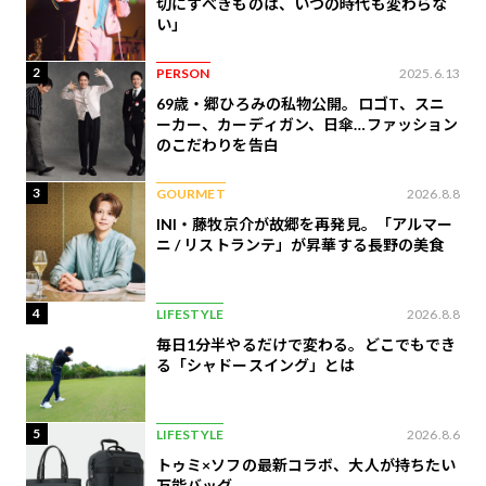
切にすべきものは、いつの時代も変わらな
い」
2
PERSON
2025.6.13
69歳・郷ひろみの私物公開。ロゴT、スニ
ーカー、カーディガン、日傘…ファッション
のこだわりを告白
3
GOURMET
2026.8.8
INI・藤牧京介が故郷を再発見。「アルマー
ニ / リストランテ」が昇華する長野の美食
4
LIFESTYLE
2026.8.8
毎日1分半やるだけで変わる。どこでもでき
る「シャドースイング」とは
5
LIFESTYLE
2026.8.6
トゥミ×ソフの最新コラボ、大人が持ちたい
万能バッグ