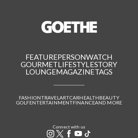
FEATURE
PERSON
WATCH
GOURMET
LIFESTYLE
STORY
LOUNGE
MAGAZINE
TAGS
FASHION
TRAVEL
ART
CAR
HEALTH
BEAUTY
GOLF
ENTERTAINMENT
FINANCE
AND MORE
Connect with us