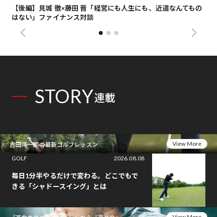
【後編】見城 徹×藤田 晋「経営にも人生にも、近道なんてもの
【
はない」ファイナンス対談
総
STORY
連載
View More
吉田洋一郎の最新ゴルフレッスン
GOLF
2026.08.08
毎日1分半やるだけで変わる。どこでもで
きる「シャドースイング」とは
View More