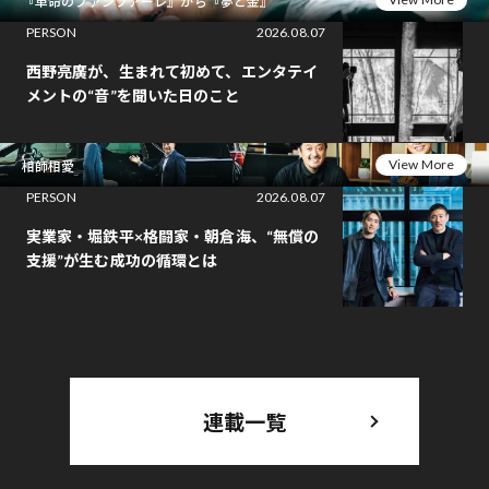
『革命のファンファーレ』から『夢と金』
PERSON
2026.08.07
西野亮廣が、生まれて初めて、エンタテイ
メントの“音”を聞いた日のこと
View More
相師相愛
PERSON
2026.08.07
実業家・堀鉄平×格闘家・朝倉海、“無償の
支援”が生む成功の循環とは
連載一覧