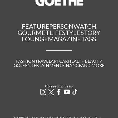
FEATURE
PERSON
WATCH
GOURMET
LIFESTYLE
STORY
LOUNGE
MAGAZINE
TAGS
FASHION
TRAVEL
ART
CAR
HEALTH
BEAUTY
GOLF
ENTERTAINMENT
FINANCE
AND MORE
Connect with us