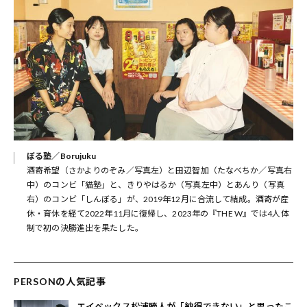
ぼる塾／Borujuku
酒寄希望（さかよりのぞみ／写真左）と田辺智加（たなべちか／写真右
中）のコンビ「猫塾」と、きりやはるか（写真左中）とあんり（写真
右）のコンビ「しんぼる」が、2019年12月に合流して結成。酒寄が産
休・育休を経て2022年11月に復帰し、2023年の『THE W』では4人体
制で初の決勝進出を果たした。
PERSONの人気記事
エイベックス松浦勝人が「納得できない」と思ったこ