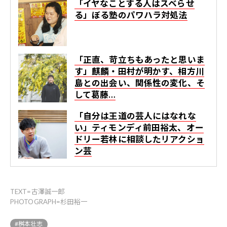
「イヤなことする人はスベらせ
る」ぼる塾のパワハラ対処法
「正直、苛立ちもあったと思いま
す」麒麟・田村が明かす、相方川
島との出会い、関係性の変化、そ
して葛藤…
「自分は王道の芸人にはなれな
い」ティモンディ前田裕太、オー
ドリー若林に相談したリアクショ
ン芸
TEXT=古澤誠一郎
PHOTOGRAPH=杉田裕一
#桝本壮志