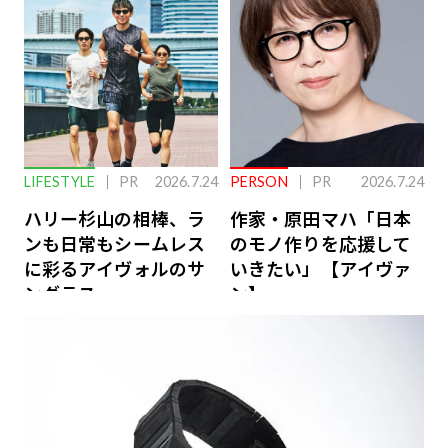
ーケアとは
LIFESTYLE
PR
2026.7.24
PERSON
PR
2026.7.24
ハリー杉山の相棒、ラ
作家・原田マハ「日本
ンも日常もシームレス
のモノ作りを応援して
に彩るアイヴォルのサ
いきたい」【アイヴァ
ングラス
ン】