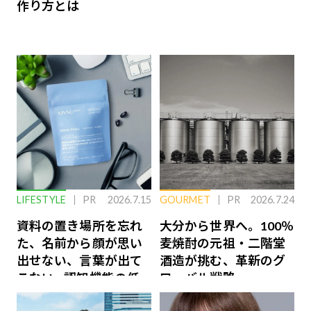
作り方とは
LIFESTYLE
PR
2026.7.15
GOURMET
PR
2026.7.24
資料の置き場所を忘れ
大分から世界へ。100％
た、名前から顔が思い
麦焼酎の元祖・二階堂
出せない、言葉が出て
酒造が挑む、革新のグ
こない…認知機能の低
ローバル戦略
下を救う、脳のインナ