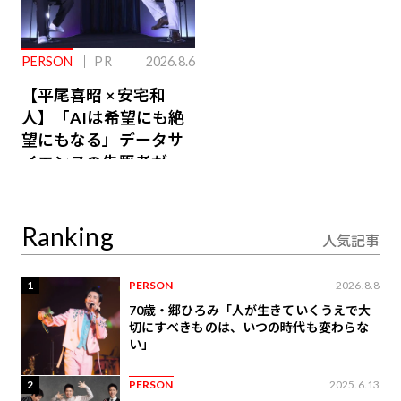
PERSON
PR
2026.8.6
【平尾喜昭 × 安宅和
人】「AIは希望にも絶
望にもなる」データサ
イエンスの先駆者が語
り合うAI時代の意思決
定
Ranking
人気記事
1
PERSON
2026.8.8
70歳・郷ひろみ「人が生きていくうえで大
切にすべきものは、いつの時代も変わらな
い」
2
PERSON
2025.6.13