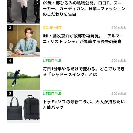
69歳・郷ひろみの私物公開。ロゴT、スニ
ーカー、カーディガン、日傘…ファッション
のこだわりを告白
3
GOURMET
2026.8.8
INI・藤牧京介が故郷を再発見。「アルマー
ニ / リストランテ」が昇華する長野の美食
4
LIFESTYLE
2026.8.8
毎日1分半やるだけで変わる。どこでもでき
る「シャドースイング」とは
5
LIFESTYLE
2026.8.6
トゥミ×ソフの最新コラボ、大人が持ちたい
万能バッグ