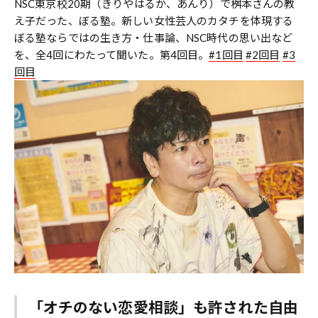
NSC東京校20期（きりやはるか、あんり）で桝本さんの教
え子だった、ぼる塾。新しい女性芸人のカタチを体現する
ぼる塾ならではの生き方・仕事論、NSC時代の思い出など
を、全4回にわたって聞いた。第4回目。
#1回目
#2回目
#3
回目
「オチのない恋愛相談」も許された自由