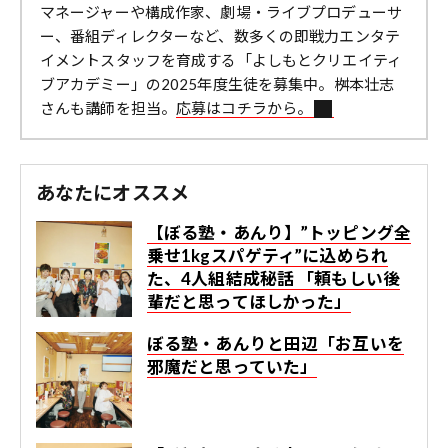
マネージャーや構成作家、劇場・ライブプロデューサ
ー、番組ディレクターなど、数多くの即戦力エンタテ
イメントスタッフを育成する「よしもとクリエイティ
ブアカデミー」の2025年度生徒を募集中。桝本壮志
さんも講師を担当。
応募はコチラから。
あなたにオススメ
【ぼる塾・あんり】”トッピング全
乗せ1kgスパゲティ”に込められ
た、4人組結成秘話 「頼もしい後
輩だと思ってほしかった」
ぼる塾・あんりと田辺「お互いを
邪魔だと思っていた」