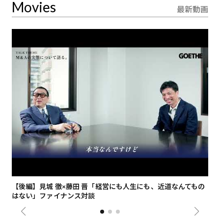
Movies
最新動画
【後編】見城 徹×藤田 晋「経営にも人生にも、近道なんてもの
【
はない」ファイナンス対談
総