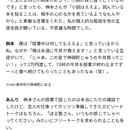
「たまたま同じ小説家が好きで、小説の貸し借りしているん
です」と言ったら、桝本さんが「小説はええよ。読んでいる
本を知ることは、相手の心のなかを見ているようなもんや
から」と素敵な言葉をくれた。私の個人的な相談を他の生
徒全員が聞いている、不思議な時間でした。
桝本
僕は「授業中は何してもええよ」と言っているから
ね。なぜか「俺は永遠に牛丼が食えます！」と言っている生
徒がいて、「じゃあ、この金で神保町じゅうの牛丼買ってこ
い！」って2万円渡して、70杯の牛丼を授業が終わるまでず
ーっと食べ続けてもらったこともあったなぁ（笑）。
※NSC東京校が神保町にある
あんり
桝本さんの授業で話したのは本当にただの雑談で
したけど、芸人の仕事ってガッツリ準備してきたエピソード
トークはもちろん、「ぼる塾さん、いつもの感じでしゃべ
ってください」みたいにフリートークを求められることも多
い。