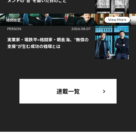
メントの“音”を聞いた日のこと
View More
相師相愛
PERSON
2026.08.07
実業家・堀鉄平×格闘家・朝倉海、“無償の
支援”が生む成功の循環とは
連載一覧