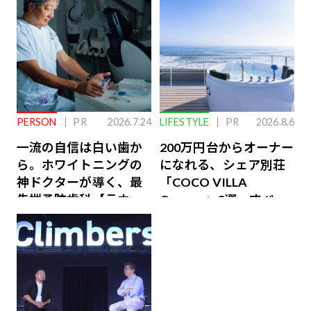
PERSON
PR
2026.7.24
LIFESTYLE
PR
2026.8.6
一流の自信は白い歯か
200万円台からオーナー
ら。ホワイトニングの
になれる、シェア別荘
神ドクターが導く、最
「COCO VILLA
先端予防歯科【ラウン
Owners」3選。すべて
ジ会員特典あり】
が絶景、収益も得られ
るその仕組みとは