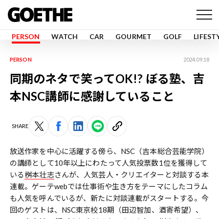
PERSON
WATCH
CAR
GOURMET
GOLF
LIFEST
PERSON
2024.09.18
同期のネタで笑ってOK!? ぼる塾、吉
本NSC講師に感謝していること
SHARE
放送作家を中心に活躍する傍ら、NSC（吉本総合芸能学院）
の講師として10年以上にわたって人気投票数1位を獲得して
いる
桝本壮志
さんが、人気芸人・クリエイターと対談する本
連載。ゲーテwebでは仕事術や生き方をテーマにしたコラム
も人気を呼んでいるが、新たに対談連載がスタートする。今
回のゲストは、NSC東京校18期（田辺智加、酒寄希望）、