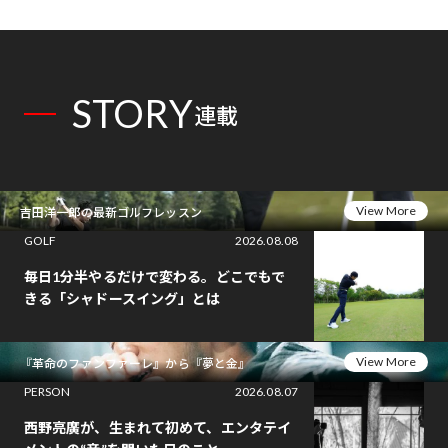
STORY
連載
View More
吉田洋一郎の最新ゴルフレッスン
GOLF
2026.08.08
毎日1分半やるだけで変わる。どこでもで
きる「シャドースイング」とは
View More
『革命のファンファーレ』から『夢と金』
PERSON
2026.08.07
西野亮廣が、生まれて初めて、エンタテイ