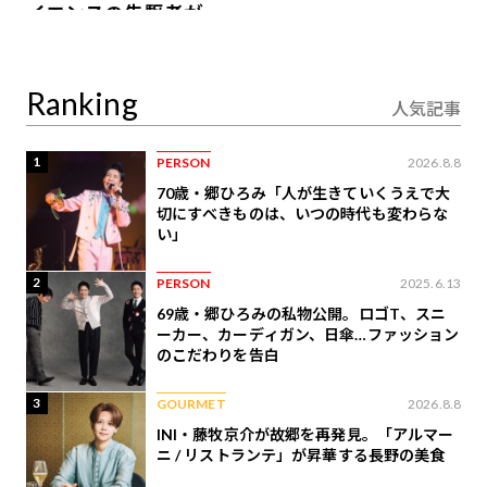
イエンスの先駆者が語
り合うAI時代の意思決
定
Ranking
人気記事
1
PERSON
2026.8.8
70歳・郷ひろみ「人が生きていくうえで大
切にすべきものは、いつの時代も変わらな
い」
2
PERSON
2025.6.13
69歳・郷ひろみの私物公開。ロゴT、スニ
ーカー、カーディガン、日傘…ファッション
のこだわりを告白
3
GOURMET
2026.8.8
INI・藤牧京介が故郷を再発見。「アルマー
ニ / リストランテ」が昇華する長野の美食