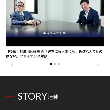
【後編】見城 徹×藤田 晋「経営にも人生にも、近道なんてもの
【
はない」ファイナンス対談
総
STORY
連載