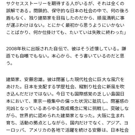
サクセスストーリーを期待する人がいるが、それは全くの
誤解である。閉鎖的、保守的な日本の社会の中で、何の後ろ
盾もなく、独り建築家を目指したのだから、順風満帆に事
が運ぶわけはない。とにかく最初から思うようにいかない
ことばかり、何か仕掛けても、たいていは失敗に終わった」
2008年秋に出版された自伝で、彼はそう述懐している。謙
遜でも自嘲でもない。本心から、そう書いているのだと思
う。
建築家、安藤忠雄。彼は閉塞した現代社会に巨大な風穴を
あけた。日本を支配する学歴社会、縦割り社会に新風を吹
き込んだだけではない。今日でも国際感覚の乏しい島国日
本において、東京一極集中の偏った状況に抵抗し、閉塞感の
元凶となっているあらゆる既成概念に常に挑戦し、突破しな
がら、世界的に認められた建築家となった。大阪に生まれ
育ち、活動の拠点としながら、国内だけでなく、アジア、ヨ
ーロッパ、アメリカの各地で活躍を続ける安藤は、日本社会