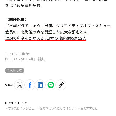
をはじめ受賞歴多数。
【関連記事】
『水曜どうでしょう』出演、クリエイティブオフィスキュー
会長の、北海道の森を開墾した広大な邸宅とは
理想の邸宅をかなえる､日本の凄腕建築家12人
TEXT=石川拓治
PHOTOGRAPH=川口賢典
#安藤忠雄
SHARE
HOME
PERSON
安藤忠雄インタビュー「光の下にいることではない！ 人生の充実とは」