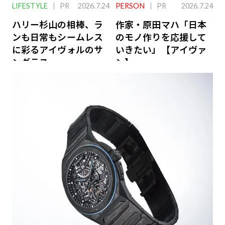
LIFESTYLE
PR
2026.7.24
PERSON
PR
2026.7.24
ハリー杉山の相棒、ラ
作家・原田マハ「日本
ンも日常もシームレス
のモノ作りを応援して
に彩るアイヴォルのサ
いきたい」【アイヴァ
ングラス
ン】