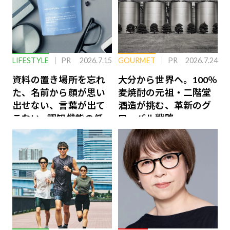
LIFESTYLE
PR
2026.7.15
GOURMET
PR
2026.7.24
資料の置き場所を忘れ
大分から世界へ。100％
た、名前から顔が思い
麦焼酎の元祖・二階堂
出せない、言葉が出て
酒造が挑む、革新のグ
こない…認知機能の低
ローバル戦略
下を救う、脳のインナ
ーケアとは