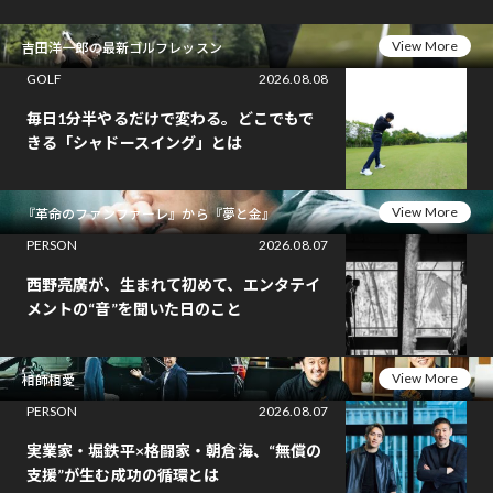
View More
吉田洋一郎の最新ゴルフレッスン
GOLF
2026.08.08
毎日1分半やるだけで変わる。どこでもで
きる「シャドースイング」とは
View More
『革命のファンファーレ』から『夢と金』
PERSON
2026.08.07
西野亮廣が、生まれて初めて、エンタテイ
メントの“音”を聞いた日のこと
View More
相師相愛
PERSON
2026.08.07
実業家・堀鉄平×格闘家・朝倉海、“無償の
支援”が生む成功の循環とは