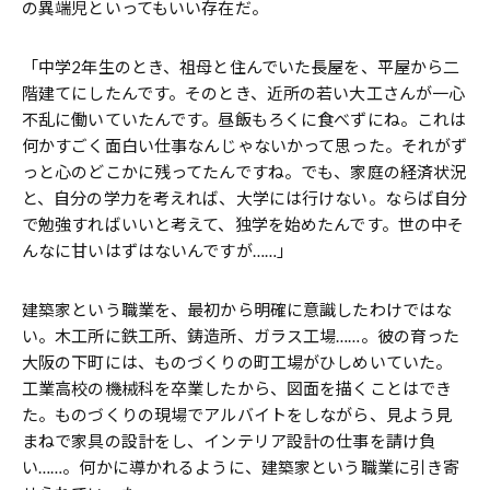
の異端児といってもいい存在だ。
「中学2年生のとき、祖母と住んでいた長屋を、平屋から二
階建てにしたんです。そのとき、近所の若い大工さんが一心
不乱に働いていたんです。昼飯もろくに食べずにね。これは
何かすごく面白い仕事なんじゃないかって思った。それがず
っと心のどこかに残ってたんですね。でも、家庭の経済状況
と、自分の学力を考えれば、大学には行けない。ならば自分
で勉強すればいいと考えて、独学を始めたんです。世の中そ
んなに甘いはずはないんですが……」
建築家という職業を、最初から明確に意識したわけではな
い。木工所に鉄工所、鋳造所、ガラス工場……。彼の育った
大阪の下町には、ものづくりの町工場がひしめいていた。
工業高校の機械科を卒業したから、図面を描くことはでき
た。ものづくりの現場でアルバイトをしながら、見よう見
まねで家具の設計をし、インテリア設計の仕事を請け負
い……。何かに導かれるように、建築家という職業に引き寄