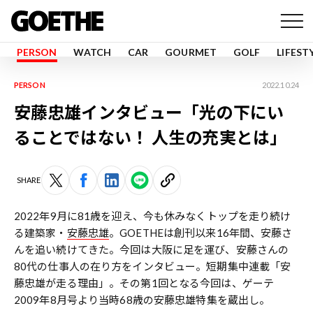
PERSON
WATCH
CAR
GOURMET
GOLF
LIFEST
PERSON
2022.10.24
安藤忠雄インタビュー「光の下にい
ることではない！ 人生の充実とは」
SHARE
2022年9月に81歳を迎え、今も休みなくトップを走り続け
る建築家・
安藤忠雄
。GOETHEは創刊以来16年間、安藤さ
んを追い続けてきた。今回は大阪に足を運び、安藤さんの
80代の仕事人の在り方をインタビュー。短期集中連載「安
藤忠雄が走る理由」。その第1回となる今回は、ゲーテ
2009年8月号より当時68歳の安藤忠雄特集を蔵出し。