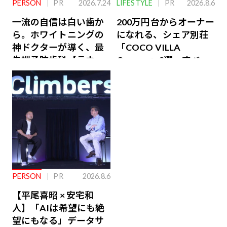
PERSON
PR
2026.7.24
LIFESTYLE
PR
2026.8.6
一流の自信は白い歯か
200万円台からオーナー
ら。ホワイトニングの
になれる、シェア別荘
神ドクターが導く、最
「COCO VILLA
先端予防歯科【ラウン
Owners」3選。すべて
ジ会員特典あり】
が絶景、収益も得られ
るその仕組みとは
PERSON
PR
2026.8.6
【平尾喜昭 × 安宅和
人】「AIは希望にも絶
望にもなる」データサ