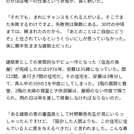
のがほぼ唯一の仕事という状態が、長く続いた。
「それでも、まれにチャンスをくれる人がいる。そこでま
た失敗するわけですよ。失敗例は無数にある。30代の中頃
までは、頼まれたのだから、『あとのことはご自由にどう
ぞ』と任されているというくらいにしか思っていなかった。
実に勝手気ままな建築士だった」
建築家としての実質的なデビュー作となった〈住吉の長
屋〉が完成したのは1976年、安藤は35歳になっていた。間
口2間、奥行き7間の住宅だ。その住宅を、安藤は3等分し
て、真ん中の3分の1を中庭にしてしまった。1階の居間と食
堂、2階の夫婦の寝室と子供部屋は、屋根のない中庭で隔て
られ、雨の日は傘を差して移動しなければならないのだ。
「ある建築の賞の審査員として村野藤吾先生が見にいらっ
しゃったんですけど、『設計した人間よりも、この住宅に住
んでいる人に賞を与えるべきだ』と言われました。こんな勇