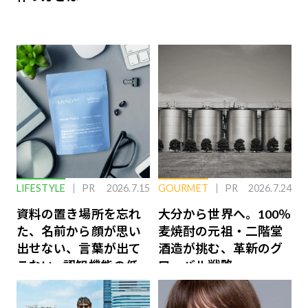
LIFESTYLE
PR
2026.7.15
GOURMET
PR
2026.7.24
資料の置き場所を忘れ
大分から世界へ。100％
た、名前から顔が思い
麦焼酎の元祖・二階堂
出せない、言葉が出て
酒造が挑む、革新のグ
こない…認知機能の低
ローバル戦略
下を救う、脳のインナ
ーケアとは