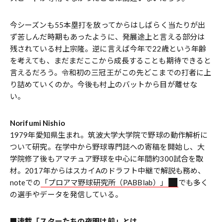
今シーズンも55本塁打を放ってからはしばらく当たりが出
ず苦しんだ時期もあったように、発展途上と言える部分は
残されている村上宗隆。逆に言えば今年で22歳という年齢
を考えても、まだまだここから成長することも期待できると
言えるだろう。令和初の三冠王がこの先どこまでの打者に上
り詰めていくのか。今後も村上のバットから目が離せな
い。
Norifumi Nishio
1979年愛知県生まれ。筑波大学大学院で野球の動作解析に
ついて研究。在学中から野球専門誌への寄稿を開始し、大
学院修了後もアマチュア野球を中心に年間約300試合を取
材。2017年からはスカイAのドラフト中継で解説も務め、
noteでの
「プロアマ野球研究所（PABBlab）」
でも多く
の選手やデータを発信している。
■連載「スターたちの夜明け前」とは……