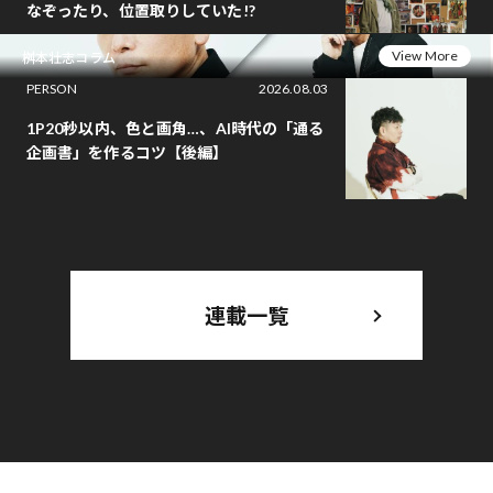
なぞったり、位置取りしていた!?
View More
桝本壮志コラム
PERSON
2026.08.03
1P20秒以内、色と画角…、AI時代の「通る
企画書」を作るコツ【後編】
連載一覧