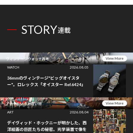
STORY
連載
View More
ヴィンテージウォッチ再考
WATCH
2026.08.05
36mmのヴィンテージ"ビッグオイスタ
ー"。ロレックス「オイスター Ref.6424」
View More
アートというお買い物
ART
2026.08.04
デイヴィッド・ホックニーが明かした、西
洋絵画の巨匠たちの秘密。光学装置で像を