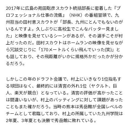
2017年に広島の苑田聡彦スカウト統括部長に密着した『プ
ロフェッショナル仕事の流儀』（NHK）の番組冒頭で、九
州担当の田村恵スカウトが「部長、九州にとんでもないのが
いるんですよ。久しぶりに高校生でこんなバッター見まし
た」と映像を見せているシーンがあるが、その選手こそが村
上だったのだ。田村スカウトはホームランの映像を見せなが
ら冗談交じりに「170メートルくらい飛んでいった(笑)」と
も話しており、その飛距離がいかに規格外かだったかが分か
るだろう。
しかしこの年のドラフト会議で、村上にいきなり1位指名す
る球団はなく、最終的には清宮の外れ1位（ヤクルト、巨
人、楽天が競合）となっている。清宮の評価が高かったこと
は間違いないが、村上のバッティングに対して課題があった
こともまた確かだろう。当時の熊本は秀岳館が全国レベルの
チームとして君臨しており、村上の所属していた九州学院は
2年夏、3年夏とも決勝で秀岳館に敗れている。