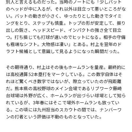
別人と言えるものだった。当時のノートにも「少しバット
のヘッドが中に入るが、それ以外は目立って悪いところがな
い。バットの動きが小さく、ゆったりとした動きでタイミ
ングをとり、ステップも慎重。トップの形が安定して、振り
出しの鋭さ、ヘッドスピード、インパクトの強さ全て目立
つ。打ち損じても打球が速いのでヒットになる。相手の守備
も極端なシフト。大物感は凄い」とある。村上を翌年のド
ラフト候補として意識して見るようになった瞬間だった。
その期待通り、村上はその後もホームランを量産。最終的に
は高校通算52本塁打をマークしている。この数字自体はそ
れほど驚くべき数字ではないが、際立っていたのが飛距離
だ。熊本県の高校野球のメイン会場であるリブワーク藤崎
台球場は外野が広く、ホームランが出づらい球場として知ら
れているが、3年春にはそこで場外ホームランも放ってい
る。この頃には九州担当のスカウトの間では、ナンバーワ
ンの打者という評価は不動のものとなっていた。