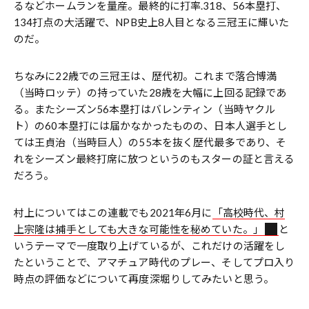
るなどホームランを量産。最終的に打率.318、56本塁打、
134打点の大活躍で、NPB史上8人目となる三冠王に輝いた
のだ。
ちなみに22歳での三冠王は、歴代初。これまで落合博満
（当時ロッテ）の持っていた28歳を大幅に上回る記録であ
る。またシーズン56本塁打はバレンティン（当時ヤクル
ト）の60本塁打には届かなかったものの、日本人選手とし
ては王貞治（当時巨人）の55本を抜く歴代最多であり、そ
れをシーズン最終打席に放つというのもスターの証と言える
だろう。
村上についてはこの連載でも2021年6月に
「高校時代、村
上宗隆は捕手としても大きな可能性を秘めていた。」
と
いうテーマで一度取り上げているが、これだけの活躍をし
たということで、アマチュア時代のプレー、そしてプロ入り
時点の評価などについて再度深堀りしてみたいと思う。