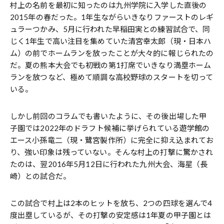
村上の名前を最初に知ったのは九州学院に入学した直後の
2015年の春だった。1年生ながらいきなりファーストのレギ
ュラーつかみ、5月に行われた早稲田実との練習試合で、同
じく1年生で高い注目を集めていた清宮幸太郎（現・日本ハ
ム）の前でホームランを放ったことが大々的に報じられたの
だ。夏の熊本大会でも初戦の第1打席でいきなり満塁ホーム
ランを放つなど、極めて順調な高校野球のスタートを切って
いる。
しかし前回のコラムでも書いたように、その後出場した甲
子園では2022年のドラフト候補に挙げられている遊学館の
エース小孫竜二（現・鷺宮製作所）に完全に抑え込まれてお
り、強い印象は残っていない。そんな村上の打撃に驚かされ
たのは、翌2016年5月12日に行われた九州大会、海星（長
崎）との試合だ。
この試合で村上は2本のヒットを放ち、2つの四球を選んで4
度出塁しているが、その打撃の安定感は1年夏の甲子園とは