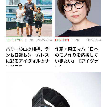
LIFESTYLE
PR
2026.7.24
PERSON
PR
2026.7.24
ハリー杉山の相棒、ラ
作家・原田マハ「日本
ンも日常もシームレス
のモノ作りを応援して
に彩るアイヴォルのサ
いきたい」【アイヴァ
ングラス
ン】