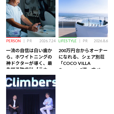
PERSON
PR
2026.7.24
LIFESTYLE
PR
2026.8.6
一流の自信は白い歯か
200万円台からオーナー
ら。ホワイトニングの
になれる、シェア別荘
神ドクターが導く、最
「COCO VILLA
先端予防歯科【ラウン
Owners」3選。すべて
ジ会員特典あり】
が絶景、収益も得られ
るその仕組みとは