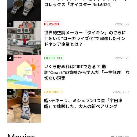
ロレックス「オイスター Ref.6424」
3
PERSON
2026.8.2
世界的空調メーカー「ダイキン」のさらに
上をいく“ローカライズ化”で躍進したイン
ドネシア企業とは？
4
LIFESTYLE
2026.8.3
いくら貯めればFIREできる？ 動
詞“Coast”の意味から学んだ「一生無理」な
切ない現実
5
GOURMET
2026.7.31
鮨×テキーラ、ミシュラン1つ星「宇田津
鮨」で体験した、大人の新ペアリング
Movies