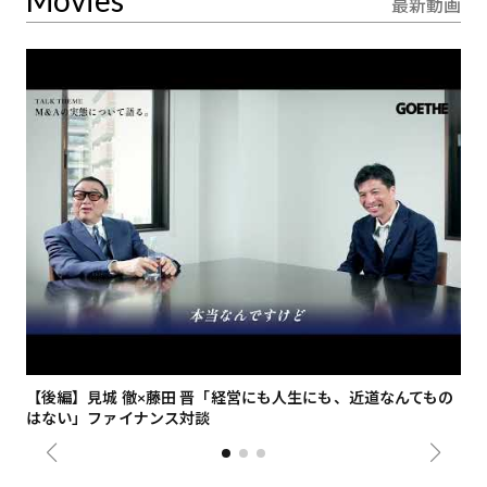
最新動画
【後編】見城 徹×藤田 晋「経営にも人生にも、近道なんてもの
【
はない」ファイナンス対談
総