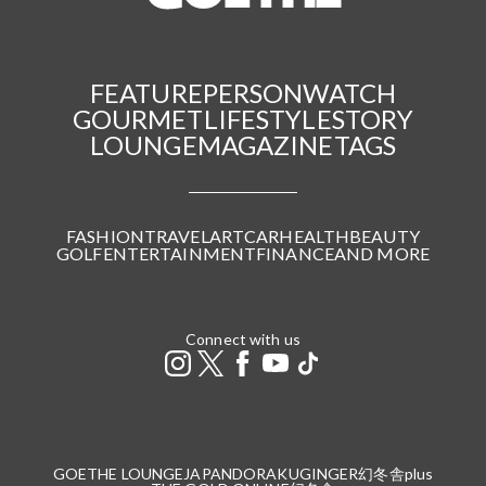
FEATURE
PERSON
WATCH
GOURMET
LIFESTYLE
STORY
LOUNGE
MAGAZINE
TAGS
FASHION
TRAVEL
ART
CAR
HEALTH
BEAUTY
GOLF
ENTERTAINMENT
FINANCE
AND MORE
Connect with us
GOETHE LOUNGE
JAPANDORAKU
GINGER
幻冬舎plus