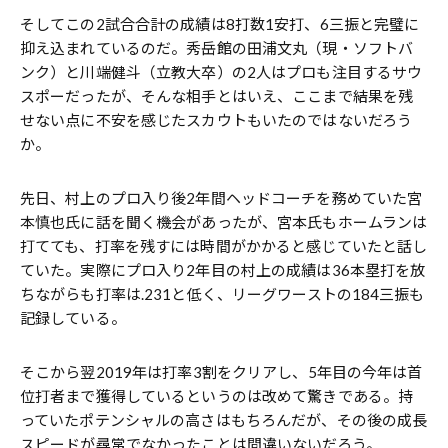
そしてこの2試合合計の成績は8打数1安打、6三振と完璧に
抑え込まれているのだ。秀岳館の田浦文丸（現・ソフトバ
ンク）と川端健斗（立教大卒）の2人はプロも注目するサウ
スポーだったが、そんな相手とはいえ、ここまで結果を残
せない点に不安を感じたスカウトもいたのではないだろう
か。
先日、村上のプロ入り後2年間ヘッドコーチを務めていた宮
本慎也氏に話を聞く機会があったが、宮本氏もホームランは
打てても、打率を残すには時間がかかると感じていたと話し
ていた。実際にプロ入り2年目の村上の成績は36本塁打を放
ちながらも打率は.231と低く、リーグワーストの184三振も
記録している。
そこから翌2019年は打率3割をクリアし、5年目の今年は首
位打者まで獲得しているというのは改めて驚きである。持
っていたポテンシャルの高さはもちろんだが、その後の成長
スピードが尋常でなかったことは間違いないだろう。