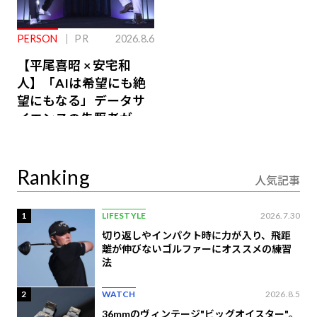
PERSON
PR
2026.8.6
【平尾喜昭 × 安宅和
人】「AIは希望にも絶
望にもなる」データサ
イエンスの先駆者が語
り合うAI時代の意思決
定
Ranking
人気記事
1
LIFESTYLE
2026.7.30
切り返しやインパクト時に力が入り、飛距
離が伸びないゴルファーにオススメの練習
法
2
WATCH
2026.8.5
36mmのヴィンテージ"ビッグオイスター"。