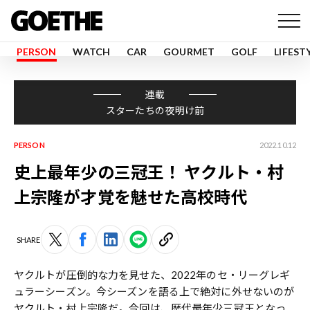
PERSON
WATCH
CAR
GOURMET
GOLF
LIFEST
連載
スターたちの夜明け前
PERSON
2022.10.12
史上最年少の三冠王！ ヤクルト・村
上宗隆が才覚を魅せた高校時代
SHARE
ヤクルトが圧倒的な力を見せた、2022年のセ・リーグレギ
ュラーシーズン。今シーズンを語る上で絶対に外せないのが
ヤクルト・
村上宗隆
だ。今回は、歴代最年少三冠王となっ