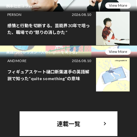
View More
桝本壮志コラム
PERSON
2026.08.10
感情と行動を切断する。芸能界30年で培っ
た、職場での“怒りの消しかた”
View More
英語力0.5レッスン「人のEnglishを笑うな」
AND MORE
2026.08.10
フィギュアスケート樋口新葉選手の英語解
説で知った“quite something”の意味
連載一覧