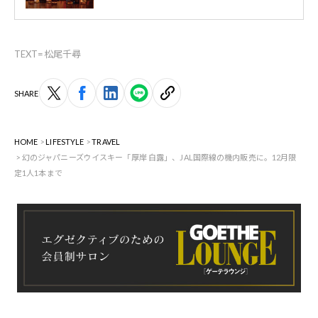
TEXT=松尾千尋
SHARE
HOME
LIFESTYLE
TRAVEL
幻のジャパニーズウイスキー「厚岸 白露」、JAL国際線の機内販売に。12月限
定1人1本まで