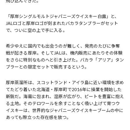
飛び込んできた。
「厚岸シングルモルトジャパニーズウイスキー白露」と、
JALロゴと厚岸ロゴが刻まれたバカラタンブラーがセット
で、ついに空の上で手に入る。
希少ゆえに国内でも出会うのが難しく、発売のたびに争奪
戦が起きる厚岸。そしてJALは、機内販売にあたりその体験
をさらに特別なものへと引き上げた。バカラ「アリア」タン
ブラーとの限定セットで販売するという。
厚岸蒸溜所は、スコットランド・アイラ島に近い環境を求め
てたどり着いた北海道・厚岸町で2016年に操業を開始した
新鋭だ。海霧に包まれ、湿原が広がり、ピートを豊富に抱え
る土地。そのテロワールを余すことなく吸い上げて育つウ
イスキーは、世界的なジャパニーズウイスキーブームの中に
あっても際立った存在感を放つ。