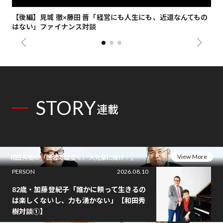
【後編】見城 徹×藤田 晋「経営にも人生にも、近道なんてもの
【
はない」ファイナンス対談
総
STORY
連載
View More
和田秀樹の「医者ではなく、大先輩に聞け！」
PERSON
2026.08.10
82歳・加藤登紀子「誰かに頼って生きるの
は楽しくないし、力も湧かない」【和田秀
樹対談①】