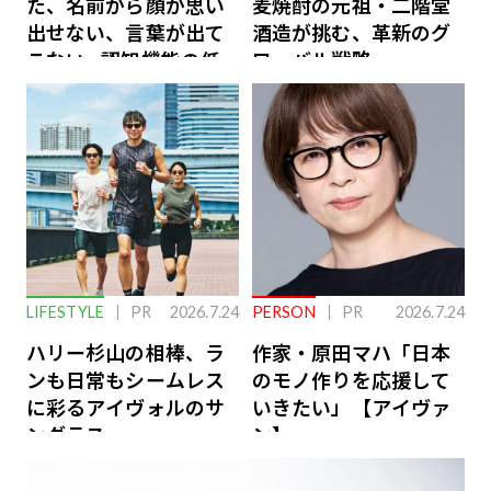
た、名前から顔が思い
麦焼酎の元祖・二階堂
出せない、言葉が出て
酒造が挑む、革新のグ
こない…認知機能の低
ローバル戦略
下を救う、脳のインナ
ーケアとは
LIFESTYLE
PR
2026.7.24
PERSON
PR
2026.7.24
ハリー杉山の相棒、ラ
作家・原田マハ「日本
ンも日常もシームレス
のモノ作りを応援して
に彩るアイヴォルのサ
いきたい」【アイヴァ
ングラス
ン】