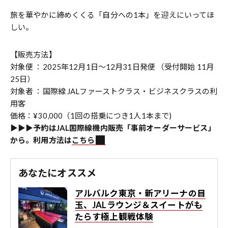
旅を華やかに締めくくる「自分への1本」を迎えにいってほ
しい。
【販売方法】
対象便 ：2025年12月1日〜12月31日発便 （受付開始 11月
25日）
対象者 ：国際線 JALファーストクラス・ビジネスクラスの利
用客
価格：¥30,000（1回の搭乗につき1人1本まで)
▶︎▶︎▶︎予約はJAL国際線機内販売「事前オーダーサービス」
から。利用方法は
こちら
あなたにオススメ
アルバルク東京・新アリーナの目
玉、JALラウンジ＆スイートがも
たらす極上観戦体験