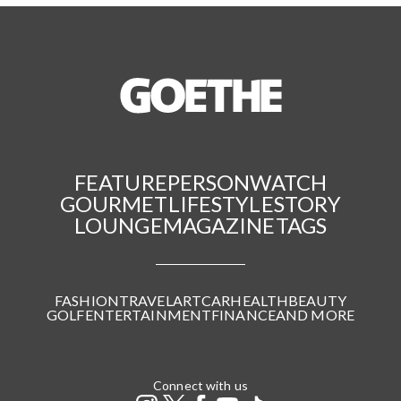
FEATURE
PERSON
WATCH
GOURMET
LIFESTYLE
STORY
LOUNGE
MAGAZINE
TAGS
FASHION
TRAVEL
ART
CAR
HEALTH
BEAUTY
GOLF
ENTERTAINMENT
FINANCE
AND MORE
Connect with us