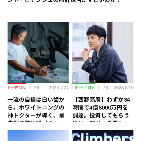
PERSON
PR
2026.7.24
LIFESTYLE
PR
2026.8.10
一流の自信は白い歯か
【西野亮廣】わずか34
ら。ホワイトニングの
時間で4億8000万円を
神ドクターが導く、最
調達。投資してもらう
先端予防歯科【ラウン
には、何が一番問われ
ジ会員特典あり】
るのか