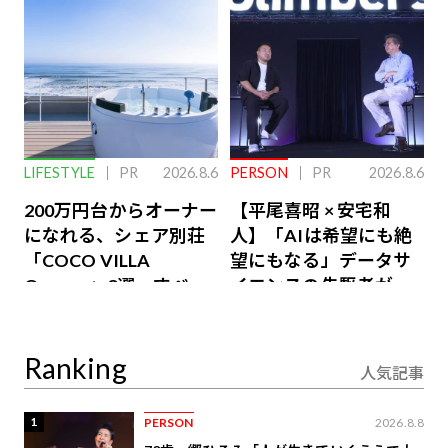
LIFESTYLE
PR
2026.8.6
PERSON
PR
2026.8.6
200万円台からオーナー
【平尾喜昭 × 安宅和
になれる、シェア別荘
人】「AIは希望にも絶
「COCO VILLA
望にもなる」データサ
Owners」3選。すべて
イエンスの先駆者が語
が絶景、収益も得られ
り合うAI時代の意思決
るその仕組みとは
定
Ranking
人気記事
1
PERSON
2026.8.8