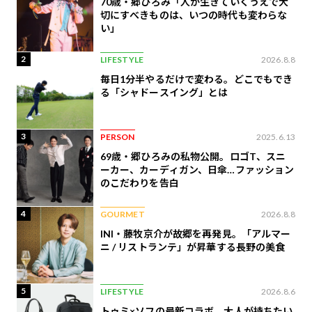
70歳・郷ひろみ「人が生きていくうえで大
切にすべきものは、いつの時代も変わらな
い」
2
LIFESTYLE
2026.8.8
毎日1分半やるだけで変わる。どこでもでき
る「シャドースイング」とは
3
PERSON
2025.6.13
69歳・郷ひろみの私物公開。ロゴT、スニ
ーカー、カーディガン、日傘…ファッション
のこだわりを告白
4
GOURMET
2026.8.8
INI・藤牧京介が故郷を再発見。「アルマー
ニ / リストランテ」が昇華する長野の美食
5
LIFESTYLE
2026.8.6
トゥミ×ソフの最新コラボ、大人が持ちたい