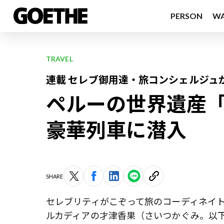
PERSON
W
TRAVEL
連載 セレブ御用達・旅コンシェルジュ
ペルーの世界遺産
豪華列車に潜入
SHARE
セレブリティがこぞって旅のコーディネイ
ルカディアの才津香果（さいつかぐみ。以