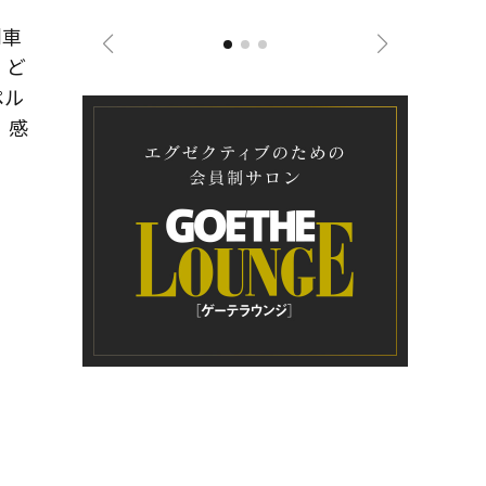
ジネス戦略
列車
、ど
ペル
、感