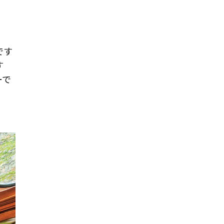
です
す
ーで
」