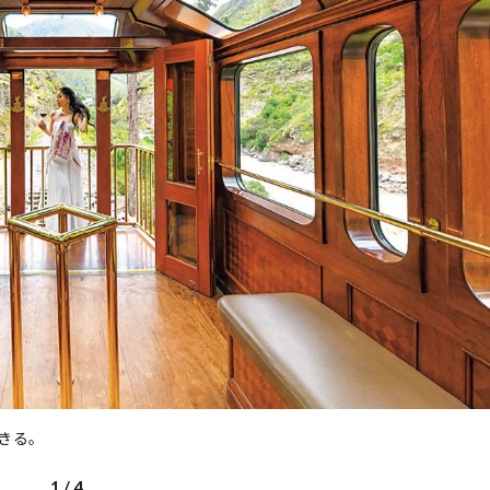
きる。
1
/
4