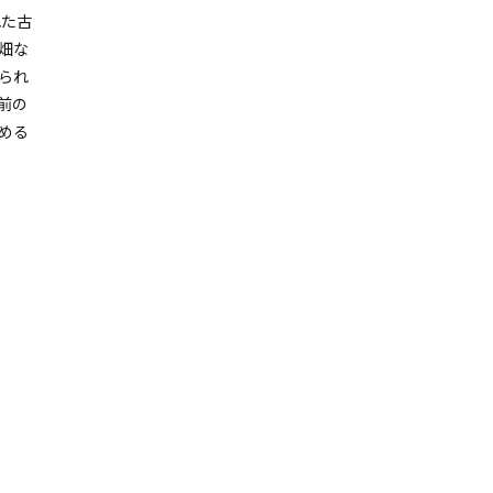
れた古
畑な
られ
前の
める