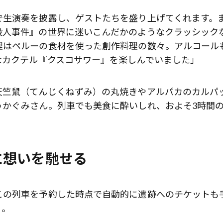
で生演奏を披露し、ゲストたちを盛り上げてくれます。
殺人事件』の世界に迷いこんだかのようなクラッシック
理はペルーの食材を使った創作料理の数々。アルコール
なカクテル『クスコサワー』を楽しんでいました」
天竺鼠（てんじくねずみ）の丸焼きやアルパカのカルパ
うかぐみさん。列車でも美食に酔いしれ、およそ3時間
に想いを馳せる
この列車を予約した時点で自動的に遺跡へのチケットも
く。
歌舞伎俳優・尾上右近が休息を過
前列ホテル「UMITO 熱海 別邸」