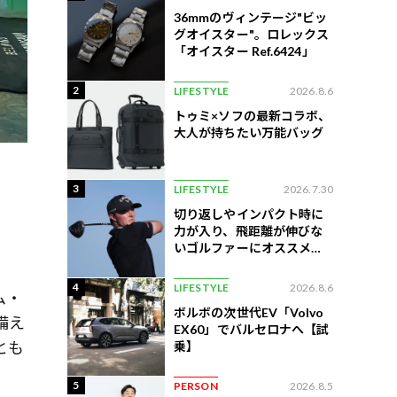
36mmのヴィンテージ"ビッ
グオイスター"。ロレックス
「オイスター Ref.6424」
2
LIFESTYLE
2026.8.6
トゥミ×ソフの最新コラボ、
大人が持ちたい万能バッグ
3
LIFESTYLE
2026.7.30
切り返しやインパクト時に
力が入り、飛距離が伸びな
いゴルファーにオススメの
練習法
4
LIFESTYLE
2026.8.6
ム・
ボルボの次世代EV「Volvo
備え
EX60」でバルセロナへ【試
とも
乗】
5
PERSON
2026.8.5