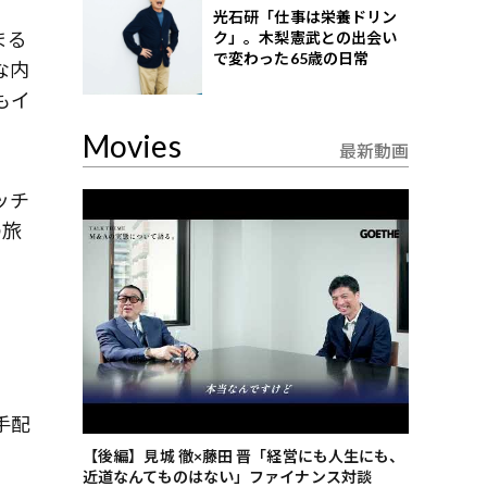
光石研「仕事は栄養ドリン
まる
ク」。木梨憲武との出会い
で変わった65歳の日常
な内
もイ
Movies
最新動画
ッチ
の旅
手配
ごした、海最
【後編】見城 徹×藤田 晋「経営にも人生にも、
【ゲーテ9
近道なんてものはない」ファイナンス対談
ンタビュー