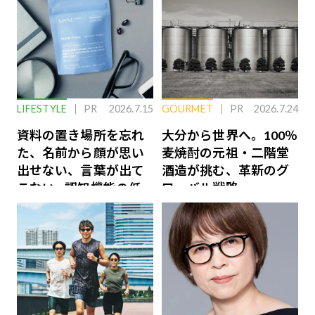
LIFESTYLE
PR
2026.7.15
GOURMET
PR
2026.7.24
資料の置き場所を忘れ
大分から世界へ。100％
た、名前から顔が思い
麦焼酎の元祖・二階堂
出せない、言葉が出て
酒造が挑む、革新のグ
こない…認知機能の低
ローバル戦略
下を救う、脳のインナ
ーケアとは