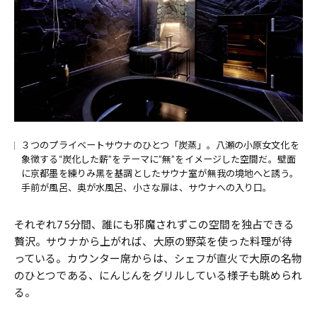
３つのプライベートサウナのひとつ「炭蒸」。八瀬の小原女文化を
象徴する“炭化した薪”をテーマに”無”をイメージした空間だ。壁面
に京都墨を練りみ黑を基調としたサウナ室が無我の境地へと誘う。
手前が風呂、奥が水風呂、小さな扉は、サウナへの入り口。
それぞれ75分間、誰にも邪魔されずこの空間を独占できる
贅沢。サウナから上がれば、大原の野菜を使った料理が待
っている。カウンター席からは、シェフが直火で大原の名物
のひとつである、にんじんをグリルしている様子も眺められ
る。