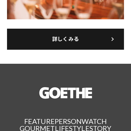
詳しくみる
FEATURE
PERSON
WATCH
GOURMET
LIFESTYLE
STORY