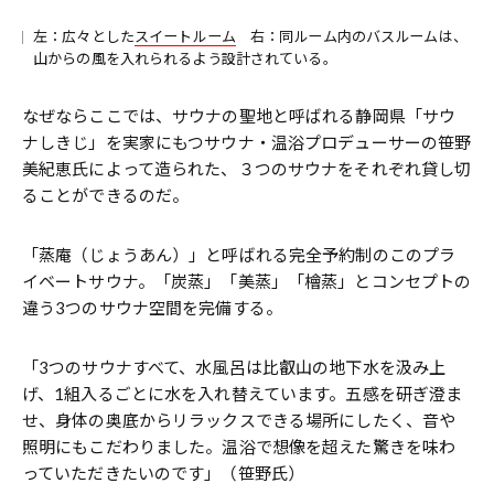
左：広々とした
スイートルーム
右：同ルーム内のバスルームは、
山からの風を入れられるよう設計されている。
なぜならここでは、サウナの聖地と呼ばれる静岡県「サウ
ナしきじ」を実家にもつサウナ・温浴プロデューサーの笹野
美紀恵氏によって造られた、３つのサウナをそれぞれ貸し切
ることができるのだ。
「蒸庵（じょうあん）」と呼ばれる完全予約制のこのプラ
イベートサウナ。「炭蒸」「美蒸」「檜蒸」とコンセプトの
違う3つのサウナ空間を完備する。
「3つのサウナすべて、水風呂は比叡山の地下水を汲み上
げ、1組入るごとに水を入れ替えています。五感を研ぎ澄ま
せ、身体の奥底からリラックスできる場所にしたく、音や
照明にもこだわりました。温浴で想像を超えた驚きを味わ
っていただきたいのです」（笹野氏）