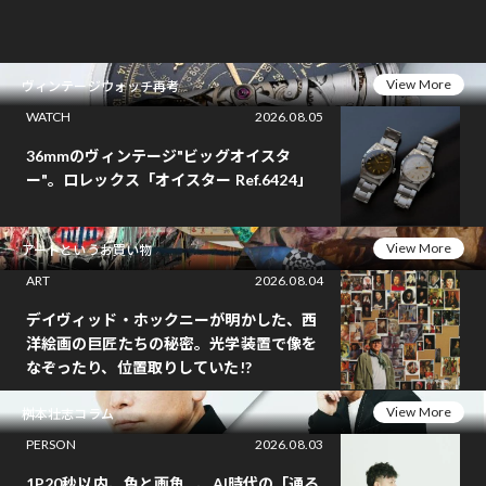
View More
ヴィンテージウォッチ再考
WATCH
2026.08.05
36mmのヴィンテージ"ビッグオイスタ
ー"。ロレックス「オイスター Ref.6424」
View More
アートというお買い物
ART
2026.08.04
デイヴィッド・ホックニーが明かした、西
洋絵画の巨匠たちの秘密。光学装置で像を
なぞったり、位置取りしていた!?
View More
桝本壮志コラム
PERSON
2026.08.03
1P20秒以内、色と画角…、AI時代の「通る