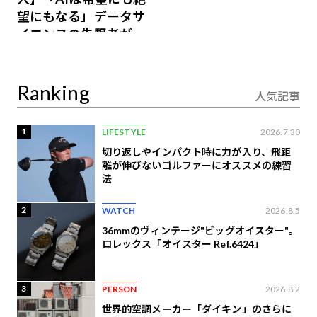
望にもなる」データサ
イエンスの先駆者が語
り合うAI時代の意思決
定
Ranking
人気記事
1
LIFESTYLE
2026.7.30
切り返しやインパクト時に力が入り、飛距
離が伸びないゴルファーにオススメの練習
法
2
WATCH
2026.8.5
36mmのヴィンテージ"ビッグオイスター"。
ロレックス「オイスター Ref.6424」
3
PERSON
2026.8.2
世界的空調メーカー「ダイキン」のさらに