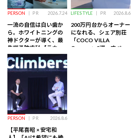
PERSON
PR
2026.7.24
LIFESTYLE
PR
2026.8.6
一流の自信は白い歯か
200万円台からオーナー
ら。ホワイトニングの
になれる、シェア別荘
神ドクターが導く、最
「COCO VILLA
先端予防歯科【ラウン
Owners」3選。すべて
ジ会員特典あり】
が絶景、収益も得られ
るその仕組みとは
PERSON
PR
2026.8.6
【平尾喜昭 × 安宅和
人】「AIは希望にも絶