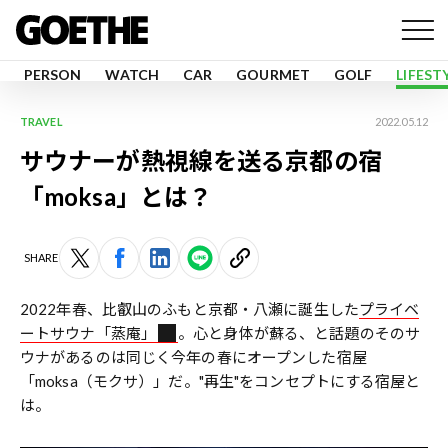
PERSON
WATCH
CAR
GOURMET
GOLF
LIFEST
TRAVEL
2022.05.12
サウナーが熱視線を送る京都の宿
「moksa」とは？
SHARE
2022年春、比叡山のふもと京都・八瀬に誕生した
プライベ
ートサウナ「蒸庵」
。心と身体が蘇る、と話題のそのサ
ウナがあるのは同じく今年の春にオープンした宿屋
「moksa（モクサ）」だ。"再生"をコンセプトにする宿屋と
は。