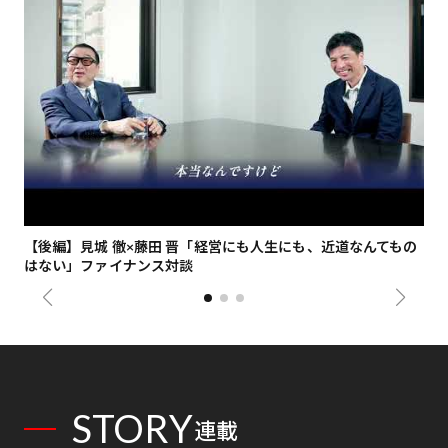
【後編】見城 徹×藤田 晋「経営にも人生にも、近道なんてもの
【
はない」ファイナンス対談
総
STORY
連載