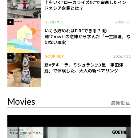
上をいく“ローカライズ化”で躍進したイン
ドネシア企業とは？
4
LIFESTYLE
2026.8.3
いくら貯めればFIREできる？ 動
詞“Coast”の意味から学んだ「一生無理」な
切ない現実
5
GOURMET
2026.7.31
鮨×テキーラ、ミシュラン1つ星「宇田津
鮨」で体験した、大人の新ペアリング
Movies
最新動画