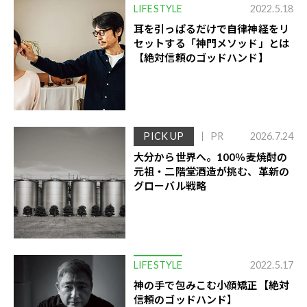
LIFESTYLE
2022.5.18
耳を引っぱるだけで自律神経をリ
セットする「神門メソッド」とは
【絶対信頼のゴッドハンド】
PICK UP
PR
2026.7.24
大分から世界へ。100％麦焼酎の
元祖・二階堂酒造が挑む、革新の
グローバル戦略
LIFESTYLE
2022.5.17
神の手で包みこむ小顔矯正【絶対
信頼のゴッドハンド】