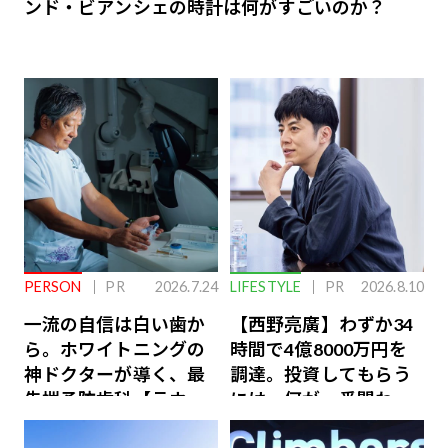
ンド・ビアンシェの時計は何がすごいのか？
PERSON
PR
2026.7.24
LIFESTYLE
PR
2026.8.10
一流の自信は白い歯か
【西野亮廣】わずか34
ら。ホワイトニングの
時間で4億8000万円を
神ドクターが導く、最
調達。投資してもらう
先端予防歯科【ラウン
には、何が一番問われ
ジ会員特典あり】
るのか