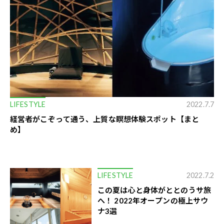
LIFESTYLE
2022.7.7
経営者がこぞって通う、上質な瞑想体験スポット【まと
め】
LIFESTYLE
2022.7.2
この夏は心と身体がととのうサ旅
へ！ 2022年オープンの極上サウ
ナ3選