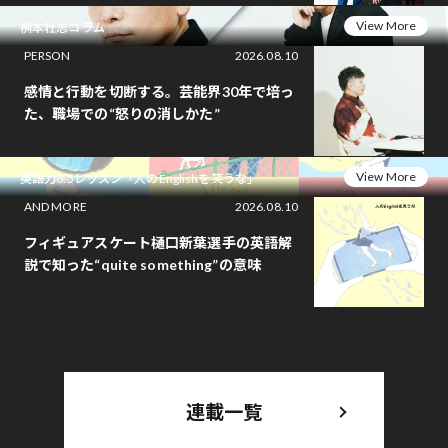
View More
桝本壮志コラム
PERSON
2026.08.10
感情と行動を切断する。芸能界30年で培っ
た、職場での“怒りの消しかた”
View More
英語力0.5レッスン「人のEnglishを笑うな」
AND MORE
2026.08.10
フィギュアスケート樋口新葉選手の英語解
説で知った“quite something”の意味
連載一覧