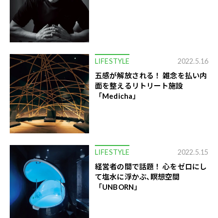
LIFESTYLE
2022.5.16
五感が解放される！ 雑念を払い内
面を整えるリトリート施設
「Medicha」
LIFESTYLE
2022.5.15
経営者の間で話題！ 心をゼロにし
て塩水に浮かぶ､瞑想空間
「UNBORN」