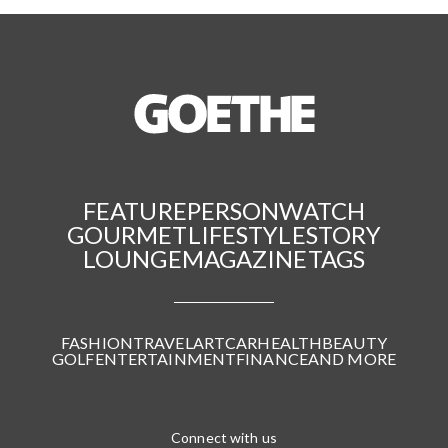
FEATURE
PERSON
WATCH
GOURMET
LIFESTYLE
STORY
LOUNGE
MAGAZINE
TAGS
FASHION
TRAVEL
ART
CAR
HEALTH
BEAUTY
GOLF
ENTERTAINMENT
FINANCE
AND MORE
Connect with us