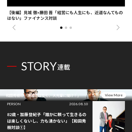
【後編】見城 徹×藤田 晋「経営にも人生にも、近道なんてもの
【
はない」ファイナンス対談
総
STORY
連載
View More
和田秀樹の「医者ではなく、大先輩に聞け！」
PERSON
2026.08.10
82歳・加藤登紀子「誰かに頼って生きるの
は楽しくないし、力も湧かない」【和田秀
樹対談①】