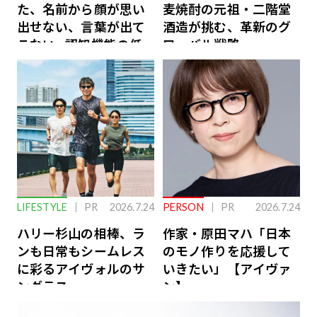
た、名前から顔が思い
麦焼酎の元祖・二階堂
出せない、言葉が出て
酒造が挑む、革新のグ
こない…認知機能の低
ローバル戦略
下を救う、脳のインナ
ーケアとは
LIFESTYLE
PR
2026.7.24
PERSON
PR
2026.7.24
ハリー杉山の相棒、ラ
作家・原田マハ「日本
ンも日常もシームレス
のモノ作りを応援して
に彩るアイヴォルのサ
いきたい」【アイヴァ
ングラス
ン】