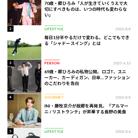
70歳・郷ひろみ「人が生きていくうえで大
切にすべきものは、いつの時代も変わらな
い」
2
LIFESTYLE
2026.8.8
毎日1分半やるだけで変わる。どこでもでき
る「シャドースイング」とは
3
PERSON
2025.6.13
69歳・郷ひろみの私物公開。ロゴT、スニ
ーカー、カーディガン、日傘…ファッション
のこだわりを告白
4
GOURMET
2026.8.8
INI・藤牧京介が故郷を再発見。「アルマー
ニ / リストランテ」が昇華する長野の美食
5
LIFESTYLE
2026.8.6