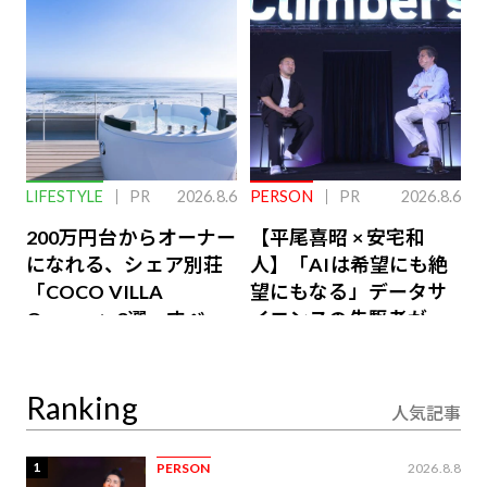
LIFESTYLE
PR
2026.8.6
PERSON
PR
2026.8.6
200万円台からオーナー
【平尾喜昭 × 安宅和
になれる、シェア別荘
人】「AIは希望にも絶
「COCO VILLA
望にもなる」データサ
Owners」3選。すべて
イエンスの先駆者が語
が絶景、収益も得られ
り合うAI時代の意思決
るその仕組みとは
定
Ranking
人気記事
1
PERSON
2026.8.8