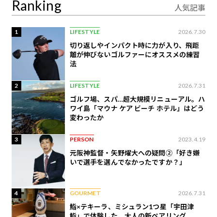
Ranking
人気記事
1
LIFESTYLE
2026.7.30
切り返しやインパクト時に力が入り、飛距
離が伸びないゴルファーにオススメの練習
法
2
LIFESTYLE
2026.7.31
ゴルフ場、スパ…超大規模リニューアル。ハ
ワイ島「マウナ ケア ビーチ ホテル」はどう
変わったか
3
PERSON
2023.4.19
元阪神監督・矢野燿大への疑問②「好き嫌
いで選手を選んでなかったですか？」
4
GOURMET
2026.7.31
鮨×テキーラ、ミシュラン1つ星「宇田津
鮨」で体験した、大人の新ペアリング