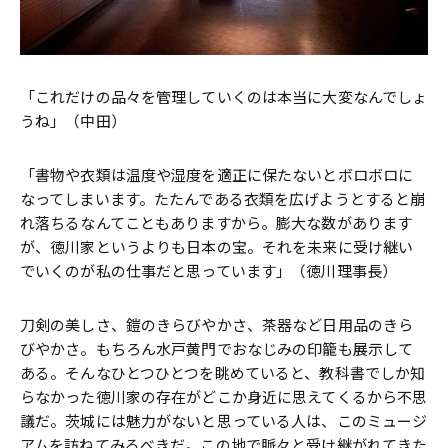
「これだけの品々を管理していくのは本当に大変なんでしょ
うね」（中田）
「書物や衣類は温度や湿度を適正に保たないとボロボロに
なってしまいます。たたんである衣類を広げようとすると崩
れ落ちるなんてこともありますから。膨大な数があります
が、徳川家というよりも日本の宝。それを未来に受け継い
でいくのが私の仕事だと思っています」（徳川理事長）
刀剣の美しさ、鎧のきらびやかさ、茶器など日用品のきら
びやかさ。もちろん水戸黄門でおなじみの印籠も展示して
ある。そんなひとつひとつを眺めていると、教科書でしか知
らなかった徳川家の存在がどこか身近に思えてくるから不思
議だ。茨城には魅力がないと思っている人は、このミュージ
アムを訪ねてみるべきだ。この地で脈々と受け継がれてきた