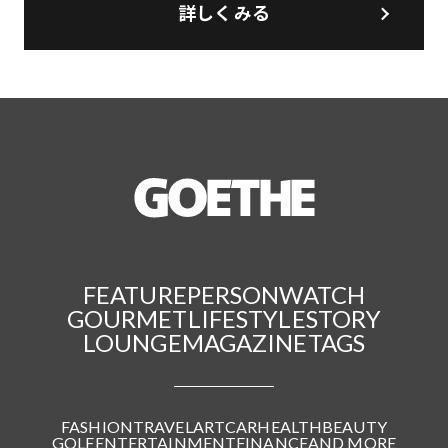
詳しくみる
FEATURE
PERSON
WATCH
GOURMET
LIFESTYLE
STORY
LOUNGE
MAGAZINE
TAGS
FASHION
TRAVEL
ART
CAR
HEALTH
BEAUTY
GOLF
ENTERTAINMENT
FINANCE
AND MORE