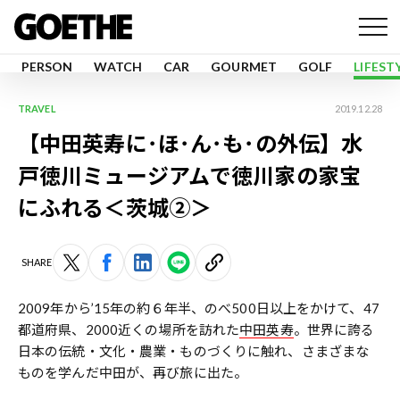
PERSON
WATCH
CAR
GOURMET
GOLF
LIFEST
TRAVEL
2019.12.28
【中田英寿に･ほ･ん･も･の外伝】水
戸徳川ミュージアムで徳川家の家宝
にふれる＜茨城②＞
SHARE
2009年から’15年の約６年半、のべ500日以上をかけて、47
都道府県、2000近くの場所を訪れた
中田英寿
。世界に誇る
日本の伝統・文化・農業・ものづくりに触れ、さまざまな
ものを学んだ中田が、再び旅に出た。