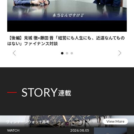
【後編】見城 徹×藤田 晋「経営にも人生にも、近道なんてもの
【
はない」ファイナンス対談
総
STORY
連載
View More
ヴィンテージウォッチ再考
WATCH
2026.08.05