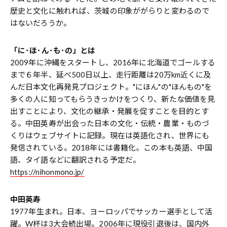
歴史と文化に触れれば、茨城の印象ががらりと変わるので
はないだろうか。
「に･ほ･ん･も･の」とは
2009年に沖縄をスタートし、2016年に北海道でゴールする
まで６年半、延べ500日以上、走行距離は20万km近くに及
んだ日本文化再発見プロジェクト。"にほん"の"ほんもの"を
多くの人に知ってもらうきっかけをつくり、新たな価値を見
出すことにより、文化の継承・発展を促すことを目的とす
る。中田英寿が出会った日本の文化・伝統・農業・ものづ
くりはウェブサイトに記録。現在は英語化され、世界にも
発信されている。2018年には書籍化。この本も英語、中国
語、タイ語などに翻訳される予定だ。
https://nihonmono.jp/
中田英寿
1977年生まれ。日本、ヨーロッパでサッカー選手として活
躍。W杯は3大会続出場。2006年に現役引退後は、国内外