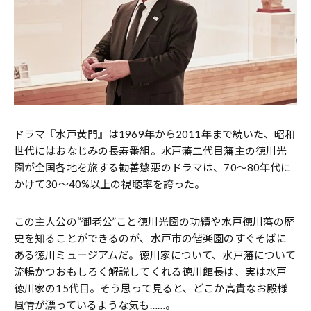
ドラマ『水戸黄門』は1969年から2011年まで続いた、昭和
世代にはおなじみの長寿番組。水戸藩二代目藩主の徳川光
圀が全国各地を旅する勧善懲悪のドラマは、70〜80年代に
かけて30〜40%以上の視聴率を誇った。
この主人公の“御老公”こと徳川光圀の功績や水戸徳川藩の歴
史を知ることができるのが、水戸市の偕楽園のすぐそばに
ある徳川ミュージアムだ。徳川家について、水戸藩について
流暢かつおもしろく解説してくれる徳川館長は、実は水戸
徳川家の15代目。そう思って見ると、どこか高貴なお殿様
風情が漂っているような気も……。