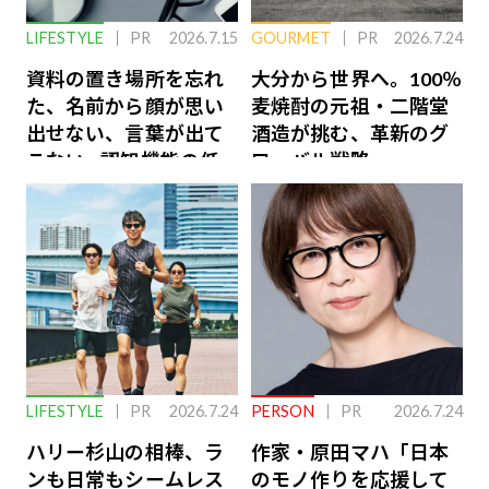
LIFESTYLE
PR
2026.7.15
GOURMET
PR
2026.7.24
資料の置き場所を忘れ
大分から世界へ。100％
た、名前から顔が思い
麦焼酎の元祖・二階堂
出せない、言葉が出て
酒造が挑む、革新のグ
こない…認知機能の低
ローバル戦略
下を救う、脳のインナ
ーケアとは
LIFESTYLE
PR
2026.7.24
PERSON
PR
2026.7.24
ハリー杉山の相棒、ラ
作家・原田マハ「日本
ンも日常もシームレス
のモノ作りを応援して