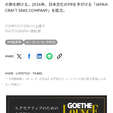
の旅を続ける。2016年、日本文化のPRを手がける「JAPAN
CRAFT SAKE COMPANY」を設立。
COMPOSITION=川上康介
PHOTOGRAPH=淺田 創
#中田英寿
#に･ほ･ん･も･の外伝
SHARE
HOME
LIFESTYLE
TRAVEL
【中田英寿に･ほ･ん･も･の外伝】水戸徳川ミュージアムで徳川家の家宝にふれ
る＜茨城②＞