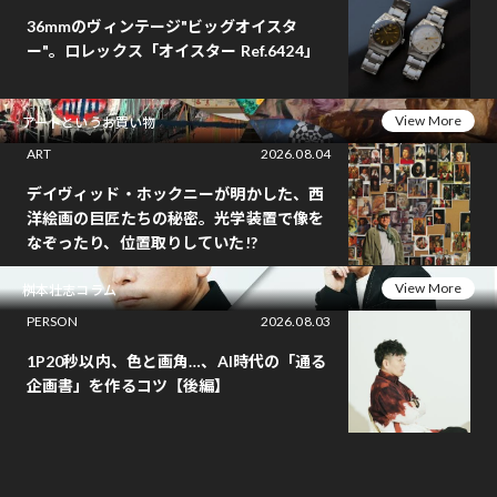
36mmのヴィンテージ"ビッグオイスタ
ー"。ロレックス「オイスター Ref.6424」
View More
アートというお買い物
ART
2026.08.04
デイヴィッド・ホックニーが明かした、西
洋絵画の巨匠たちの秘密。光学装置で像を
なぞったり、位置取りしていた!?
View More
桝本壮志コラム
PERSON
2026.08.03
1P20秒以内、色と画角…、AI時代の「通る
企画書」を作るコツ【後編】