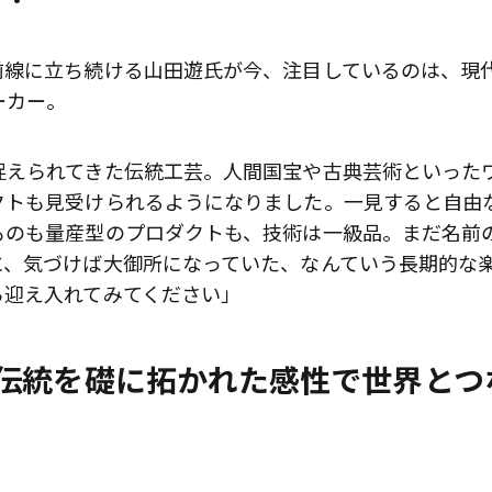
前線に立ち続ける山田遊氏が今、注目しているのは、現
ーカー。
捉えられてきた伝統工芸。人間国宝や古典芸術といった
クトも見受けられるようになりました。一見すると自由
ものも量産型のプロダクトも、技術は一級品。まだ名前
に、気づけば大御所になっていた、なんていう長期的な
ら迎え入れてみてください」
伝統を礎に拓かれた感性で世界とつ
歌舞伎俳優・尾上右近が休息を過
前列ホテル「UMITO 熱海 別邸」