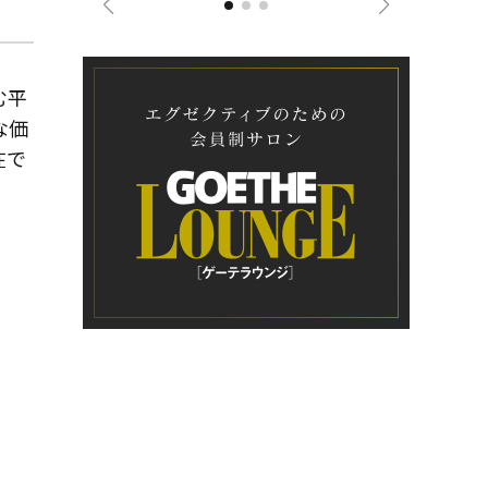
む平
な価
在で