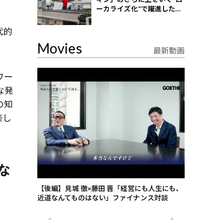
ーカライズ化”で躍進したイ
ンドネシア企業とは？
代的
Movies
最新動画
ワー
な発
の知
楽し
な
ごした、海最
【後編】見城 徹×藤田 晋「経営にも人生にも、
【ゲーテ9
近道なんてものはない」ファイナンス対談
ンタビュー
ジネス戦略