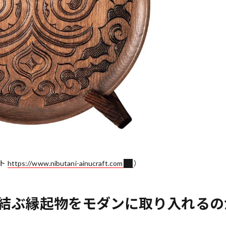
フト
https://www.nibutani-ainucraft.com
）
を結ぶ縁起物をモダンに取り入れるの