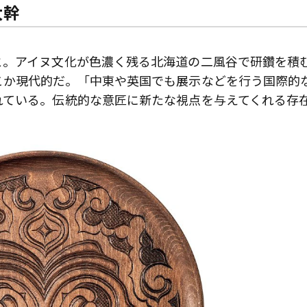
太幹
と。アイヌ文化が色濃く残る北海道の二風谷で研鑽を積
こか現代的だ。「中東や英国でも展示などを行う国際的
れている。伝統的な意匠に新たな視点を与えてくれる存