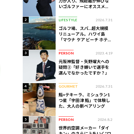
力が入り、飛距離が伸びな
いゴルファーにオススメの
練習法
2
LIFESTYLE
2026.7.31
ゴルフ場、スパ…超大規模
リニューアル。ハワイ島
「マウナ ケア ビーチ ホテ
ル」はどう変わったか
3
PERSON
2023.4.19
元阪神監督・矢野燿大への
疑問②「好き嫌いで選手を
選んでなかったですか？」
4
GOURMET
2026.7.31
鮨×テキーラ、ミシュラン1
つ星「宇田津 鮨」で体験し
た、大人の新ペアリング
5
PERSON
2026.8.2
世界的空調メーカー「ダイ
キン」のさらに上をいく“ロ