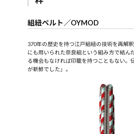
組紐ベルト／OYMOD
370年の歴史を持つ江戸組紐の技術を再解
にも用いられた奈良組という組み方で結ん
る機会もなければ印籠を持つこともない。
が新鮮でした」。