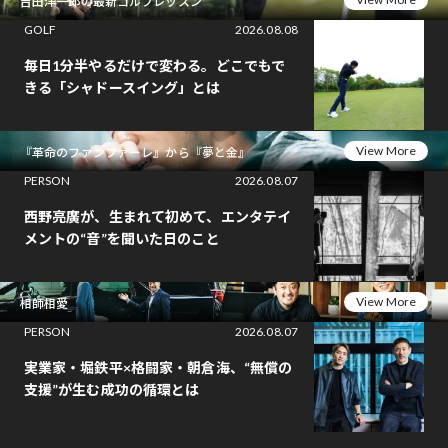
吉田洋一郎の最新ゴルフレッスン
GOLF
2026.08.08
毎日1分半やるだけで変わる。どこでもで
きる「シャドースイング」とは
View More
『革命のファンファーレ』から『夢と金』
PERSON
2026.08.07
西野亮廣が、生まれて初めて、エンタテイ
メントの“音”を聞いた日のこと
View More
相師相愛
PERSON
2026.08.07
実業家・堀鉄平×格闘家・朝倉海、“無償の
支援”が生む成功の循環とは