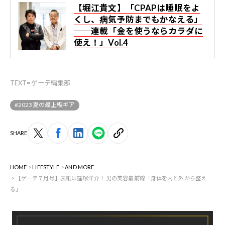
【堀江貴文】「CPAPは睡眠をよ
くし、病気予防までもかなえる」
──連載「金を使うならカラダに
使え！」Vol.4
TEXT=ゲーテ編集部
#2023夏の最上級ギア
SHARE
HOME
LIFESTYLE
AND MORE
【ゲーテ７月号】表紙は窪塚洋介！ 男の美容最前線「身体を内と外から整え
る」