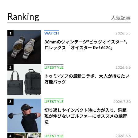
定
Ranking
人気記事
1
WATCH
2026.8.5
36mmのヴィンテージ"ビッグオイスター"。
ロレックス「オイスター Ref.6424」
2
LIFESTYLE
2026.8.6
トゥミ×ソフの最新コラボ、大人が持ちたい
万能バッグ
3
LIFESTYLE
2026.7.30
切り返しやインパクト時に力が入り、飛距
離が伸びないゴルファーにオススメの練習
法
4
LIFESTYLE
2026.8.6