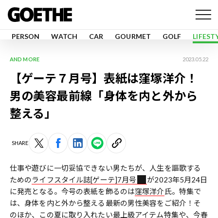
PERSON
WATCH
CAR
GOURMET
GOLF
LIFEST
AND MORE
2023.05.22
【ゲーテ７月号】表紙は窪塚洋介！
男の美容最前線「身体を内と外から
整える」
SHARE
仕事や遊びに一切妥協できない男たちが、人生を謳歌する
ための
ライフスタイル誌[ゲーテ]7月号
が2023年5月24日
に発売となる。今号の表紙を飾るのは
窪塚洋介
氏。特集で
は、身体を内と外から整える最新の男性美容をご紹介！そ
のほか、この夏に取り入れたい最上級アイテム特集や、今春