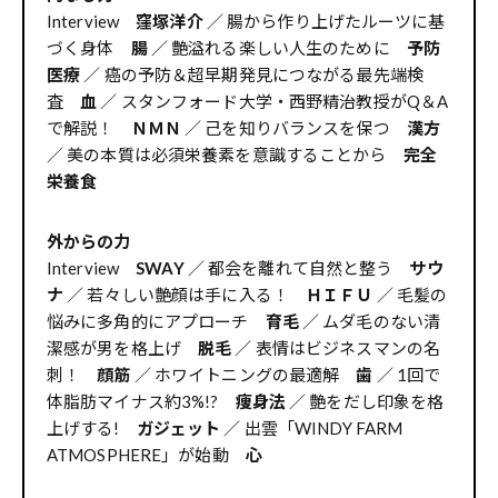
Interview
窪塚洋介
／ 腸から作り上げたルーツに基
づく身体
腸
／ 艶溢れる楽しい人生のために
予防
医療
／ 癌の予防＆超早期発見につながる最先端検
査
血
／ スタンフォード大学・西野精治教授がQ＆A
で解説！
ＮＭＮ
／ 己を知りバランスを保つ
漢方
／ 美の本質は必須栄養素を意識することから
完全
栄養食
外からの力
Interview
SWAY
／ 都会を離れて自然と整う
サウ
ナ
／ 若々しい艶顔は手に入る！
ＨＩＦＵ
／ 毛髪の
悩みに多角的にアプローチ
育毛
／ ムダ毛のない清
潔感が男を格上げ
脱毛
／ 表情はビジネスマンの名
刺！
顔筋
／ ホワイトニングの最適解
歯
／ 1回で
体脂肪マイナス約3%!?
痩身法
／ 艶をだし印象を格
上げする!
ガジェット
／ 出雲「WINDY FARM
ATMOSPHERE」が始動
心