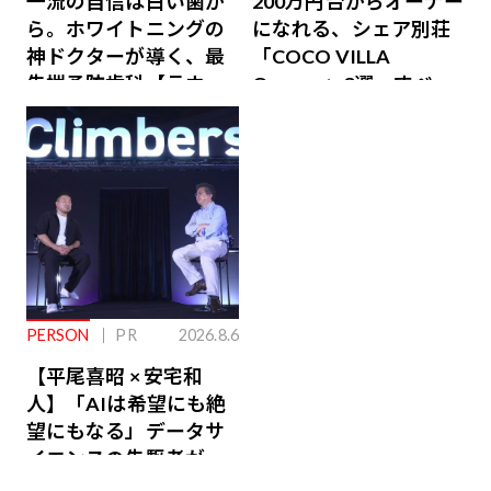
一流の自信は白い歯か
200万円台からオーナー
ら。ホワイトニングの
になれる、シェア別荘
神ドクターが導く、最
「COCO VILLA
先端予防歯科【ラウン
Owners」3選。すべて
ジ会員特典あり】
が絶景、収益も得られ
るその仕組みとは
PERSON
PR
2026.8.6
【平尾喜昭 × 安宅和
人】「AIは希望にも絶
望にもなる」データサ
イエンスの先駆者が語
り合うAI時代の意思決