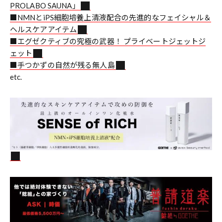
PROLABO SAUNA」
■NMNとiPS細胞培養上清液配合の先進的なフェイシャル＆
ヘルスケアアイテム
■エグゼクティブの究極の武器！ プライベートジェットジ
ェット
■手つかずの自然が残る無人島
etc.