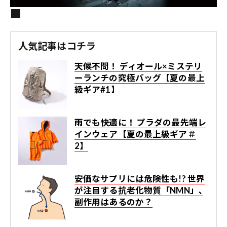
人気記事はコチラ
天候不問！ ディオール×ミステリ
ーランチの究極バッグ【夏の最上
級ギア#1】
雨でも快適に！ プラダの最先端レ
インウェア【夏の最上級ギア＃
2】
安価なサプリには危険性も!? 世界
が注目する抗老化物質「NMN」､
副作用はあるのか？