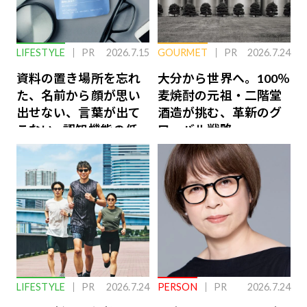
LIFESTYLE
PR
2026.7.15
GOURMET
PR
2026.7.24
資料の置き場所を忘れ
大分から世界へ。100％
た、名前から顔が思い
麦焼酎の元祖・二階堂
出せない、言葉が出て
酒造が挑む、革新のグ
こない…認知機能の低
ローバル戦略
下を救う、脳のインナ
ーケアとは
LIFESTYLE
PR
2026.7.24
PERSON
PR
2026.7.24