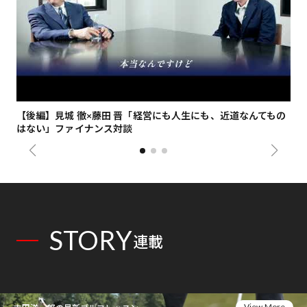
【後編】見城 徹×藤田 晋「経営にも人生にも、近道なんてもの
【
はない」ファイナンス対談
総
STORY
連載
View More