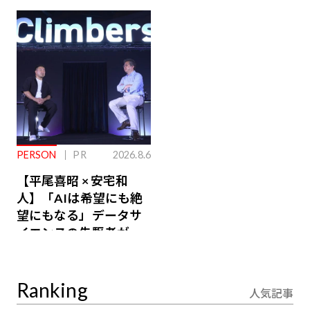
ジ会員特典あり】
が絶景、収益も得られ
るその仕組みとは
PERSON
PR
2026.8.6
【平尾喜昭 × 安宅和
人】「AIは希望にも絶
望にもなる」データサ
イエンスの先駆者が語
り合うAI時代の意思決
定
Ranking
人気記事