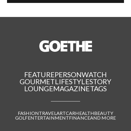
FEATURE
PERSON
WATCH
GOURMET
LIFESTYLE
STORY
LOUNGE
MAGAZINE
TAGS
FASHION
TRAVEL
ART
CAR
HEALTH
BEAUTY
GOLF
ENTERTAINMENT
FINANCE
AND MORE