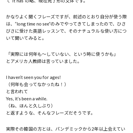
て“It has”の略、現在完了形の文体です。
かなりよく聞くフレーズですが、前述のとおり自分が使う際
は、“long time no see”のみでやってきてしまったので、ひさ
びさに受けた英語レッスンで、そのナチュラルな使い方につ
いて聞いてみると。
「実際には何年も〜していない、という時に使うかも」
とアメリカ人教師は言っていました。
I haven’t seen you for ages!
（何年も会ってなかったね！）
と言われて
Yes, it’s been a while.
（ね、ほんと久しぶり）
と返すような、そんなフレーズだそうです。
実際その韓国の方とは、パンデミックから2年以上会えてい