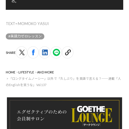
の。
TEXT=MOMOKO YASUI
#英語力ゼロレッスン
SHARE
HOME
LIFESTYLE
AND MORE
「ロングタイムノーシー」以外で「久しぶり」を英語で言える？──連載「人
のEnglishを笑うな」Vol.137