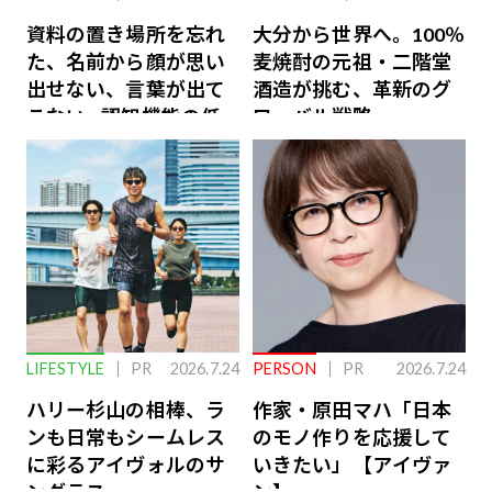
資料の置き場所を忘れ
大分から世界へ。100％
た、名前から顔が思い
麦焼酎の元祖・二階堂
出せない、言葉が出て
酒造が挑む、革新のグ
こない…認知機能の低
ローバル戦略
下を救う、脳のインナ
ーケアとは
LIFESTYLE
PR
2026.7.24
PERSON
PR
2026.7.24
ハリー杉山の相棒、ラ
作家・原田マハ「日本
ンも日常もシームレス
のモノ作りを応援して
に彩るアイヴォルのサ
いきたい」【アイヴァ