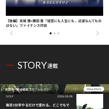
【後編】見城 徹×藤田 晋「経営にも人生にも、近道なんてもの
【
はない」ファイナンス対談
総
STORY
連載
View More
吉田洋一郎の最新ゴルフレッスン
GOLF
2026.08.08
毎日1分半やるだけで変わる。どこでもで