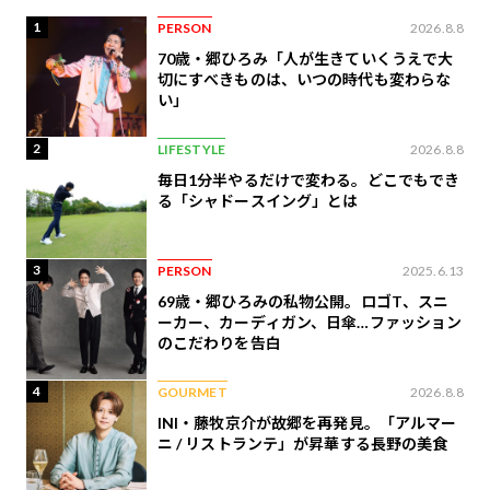
1
PERSON
2026.8.8
70歳・郷ひろみ「人が生きていくうえで大
切にすべきものは、いつの時代も変わらな
い」
2
LIFESTYLE
2026.8.8
毎日1分半やるだけで変わる。どこでもでき
る「シャドースイング」とは
3
PERSON
2025.6.13
69歳・郷ひろみの私物公開。ロゴT、スニ
ーカー、カーディガン、日傘…ファッション
のこだわりを告白
4
GOURMET
2026.8.8
INI・藤牧京介が故郷を再発見。「アルマー
ニ / リストランテ」が昇華する長野の美食