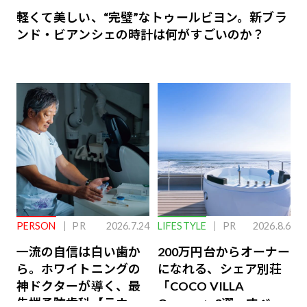
軽くて美しい、“完璧”なトゥールビヨン。新ブラ
ンド・ビアンシェの時計は何がすごいのか？
PERSON
PR
2026.7.24
LIFESTYLE
PR
2026.8.6
一流の自信は白い歯か
200万円台からオーナー
ら。ホワイトニングの
になれる、シェア別荘
神ドクターが導く、最
「COCO VILLA
先端予防歯科【ラウン
Owners」3選。すべて