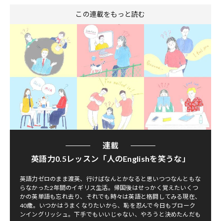
この連載をもっと読む
連載
英語力0.5レッスン「人のEnglishを笑うな」
英語力ゼロのまま渡英、行けばなんとかなると思いつつなんともな
らなかった2年間のイギリス生活。帰国後はせっかく覚えたいくつ
かの英単語も忘れ去り、それでも時々は英語と格闘してみる現在、
40歳。いつかはうまくなりたいから、恥を忍んで今日もブローク
ンイングリッシュ。下手でもいいじゃない、やろうと決めたんだも