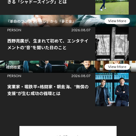
きる「シャドースイング」とは
View More
『革命のファンファーレ』から『夢と金』
PERSON
2026.08.07
西野亮廣が、生まれて初めて、エンタテイ
メントの“音”を聞いた日のこと
View More
相師相愛
PERSON
2026.08.07
実業家・堀鉄平×格闘家・朝倉海、“無償の
支援”が生む成功の循環とは