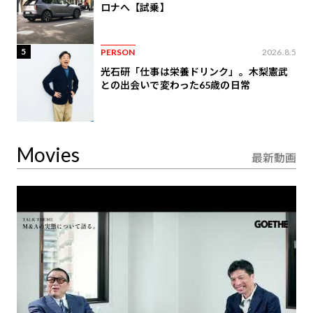
ロナへ【試乗】
5
PERSON
2026.8.5
光石研「仕事は栄養ドリンク」。木梨憲武
との出会いで変わった65歳の日常
Movies
最新動画