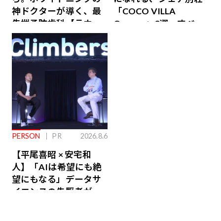
神ドクターが導く、最
「COCO VILLA
先端予防歯科【ラウン
Owners」3選。すべて
ジ会員特典あり】
が絶景、収益も得られ
るその仕組みとは
PERSON
PR
2026.8.6
【平尾喜昭 × 安宅和
人】「AIは希望にも絶
望にもなる」データサ
イエンスの先駆者が語
り合うAI時代の意思決
定