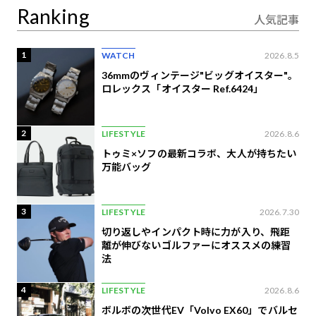
Ranking
人気記事
1
WATCH
2026.8.5
36mmのヴィンテージ"ビッグオイスター"。
ロレックス「オイスター Ref.6424」
2
LIFESTYLE
2026.8.6
トゥミ×ソフの最新コラボ、大人が持ちたい
万能バッグ
3
LIFESTYLE
2026.7.30
切り返しやインパクト時に力が入り、飛距
離が伸びないゴルファーにオススメの練習
法
4
LIFESTYLE
2026.8.6
ボルボの次世代EV「Volvo EX60」でバルセ