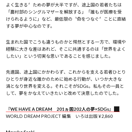
よく生きる〞ための夢が大半ですが、途上国の若者たちは
「農村部のシングルマザーを解放する」「誰もが医療を受
けられるように」など、最低限の〝命をつなぐ〞ことに直結
する夢が中心なのです。
生まれた国でこうも違うものかと愕然とする一方で、環境や
経験に大きな差はあれど、そこに共通するのは「世界をよく
したい」という切実な思いであることを感じました。
先進国、途上国にかかわらず、これからを支える若者ひとり
ひとりが身近な誰かのために始める行動が、いつか大きな
渦となり世界を変える。それこそがSDGs。私もその一員と
して、夢をかなえていきたいと改めて決意したのでした。
『
WE HAVE A DREAM 201ヵ国202人の夢×SDGs
』
WORLD DREAM PROJECT 編集 いろは出版 ¥2,860
Mayuko Saeki