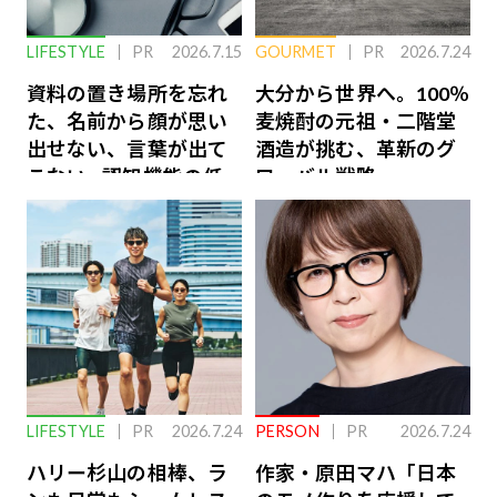
LIFESTYLE
PR
2026.7.15
GOURMET
PR
2026.7.24
資料の置き場所を忘れ
大分から世界へ。100％
た、名前から顔が思い
麦焼酎の元祖・二階堂
出せない、言葉が出て
酒造が挑む、革新のグ
こない…認知機能の低
ローバル戦略
下を救う、脳のインナ
ーケアとは
LIFESTYLE
PR
2026.7.24
PERSON
PR
2026.7.24
ハリー杉山の相棒、ラ
作家・原田マハ「日本