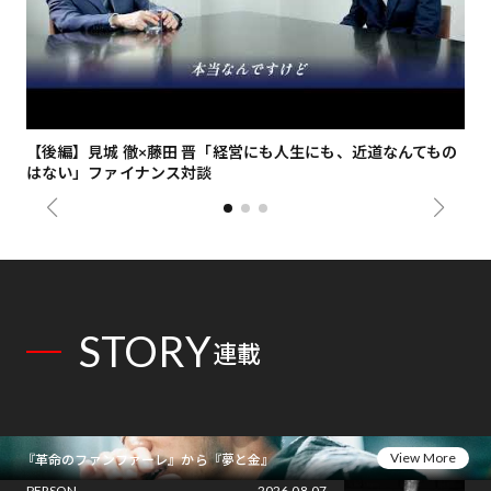
【後編】見城 徹×藤田 晋「経営にも人生にも、近道なんてもの
【
はない」ファイナンス対談
総
STORY
連載
View More
『革命のファンファーレ』から『夢と金』
PERSON
2026.08.07