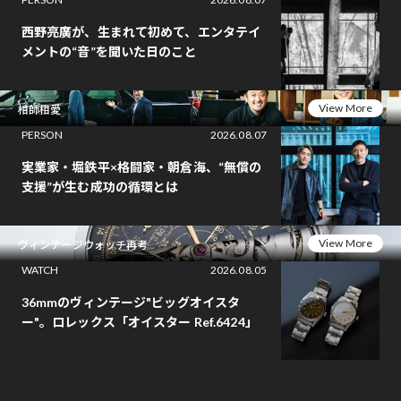
西野亮廣が、生まれて初めて、エンタテイ
メントの“音”を聞いた日のこと
View More
相師相愛
PERSON
2026.08.07
実業家・堀鉄平×格闘家・朝倉海、“無償の
支援”が生む成功の循環とは
View More
ヴィンテージウォッチ再考
WATCH
2026.08.05
36mmのヴィンテージ"ビッグオイスタ
ー"。ロレックス「オイスター Ref.6424」