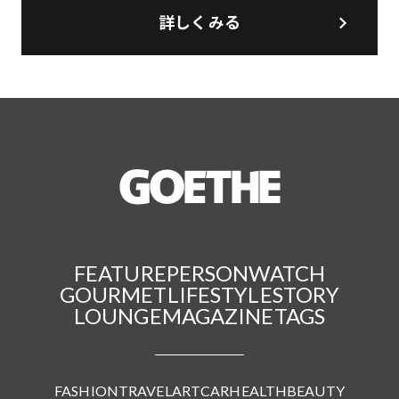
詳しくみる
FEATURE
PERSON
WATCH
GOURMET
LIFESTYLE
STORY
LOUNGE
MAGAZINE
TAGS
FASHION
TRAVEL
ART
CAR
HEALTH
BEAUTY