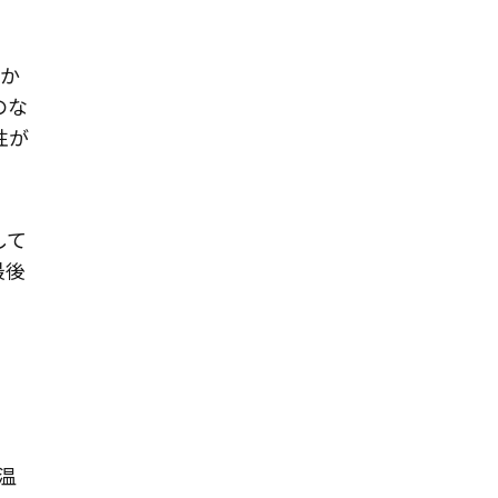
抜か
のな
性が
して
最後
温