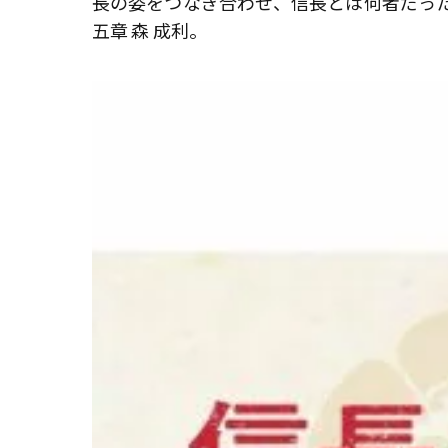
長の姿をつなぎ合わせ、信長とは何者だった
五章 森 成利。