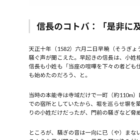
信長のコトバ：「是非に
天正十年（1582）六月二日早暁（そうぎ
騒ぐ声が聞こえた。早起きの信長は、小姓
信長も小姓も「当座の喧嘩を下々の者ども
も始めたのだろう、と。
当時の本能寺は寺域だけで一町（約110m
での宿所としていたから、堀を巡らせ塀を
りの小姓だけだったが、門前の騒ぎなど脅
ところが、騒ぎの音は一向に已（や）まな