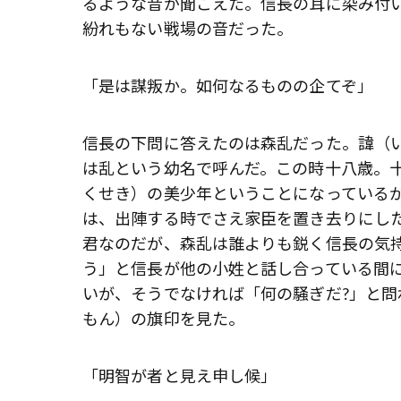
るような音が聞こえた。信長の耳に染み付
紛れもない戦場の音だった。
「是は謀叛か。如何なるものの企てぞ」
信長の下問に答えたのは森乱だった。諱（
は乱という幼名で呼んだ。この時十八歳。
くせき）の美少年ということになっている
は、出陣する時でさえ家臣を置き去りにし
君なのだが、森乱は誰よりも鋭く信長の気
う」と信長が他の小姓と話し合っている間
いが、そうでなければ「何の騒ぎだ?」と問
もん）の旗印を見た。
「明智が者と見え申し候」