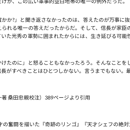
だけが、この広い軍事的空白地帯の唯一の例外だった。
確かか?」と聞き返さなかったのは、答えたのが万事に
えられる唯一の答えだったからだ。そして、信長が家臣
ていた光秀の軍勢に囲まれたからには、生き延びる可能
かけたのに」と怒ることもなかったろう。そんなことを
信長がすべきことはひとつしかない。言うまでもない。
著 桑田忠親校注）389ページより引用
天才の奮闘を描いた『奇跡のリンゴ』『天才シェフの絶対