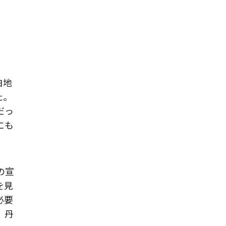
白地
た。
だっ
にも
の宣
を見
必要
、丹