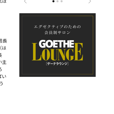
れは
信長
（は
長
い主
ろ
ばい
う