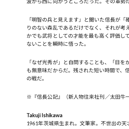
波から西に向かうところだった。その軍勢
「明智の兵と見えます」と聞いた信長が「
りのない森乱であるだけでなく、それが考
かでも武将としての才能を最も高く評価し
ないことを瞬時に悟った。
「なぜ光秀が」と自問することも、「目を
も無意味だからだ。残された短い時間で、
の戦だ。
※『信長公記』（新人物往来社刊／太田牛一
Takuji Ishikawa
1961年茨城県生まれ。文筆家。不世出の