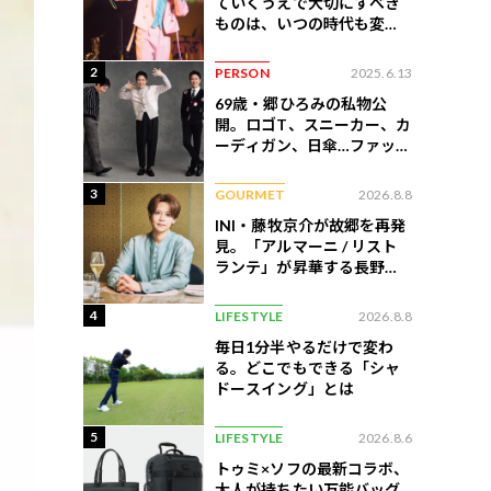
ていくうえで大切にすべき
ものは、いつの時代も変わ
らない」
2
PERSON
2025.6.13
69歳・郷ひろみの私物公
開。ロゴT、スニーカー、カ
ーディガン、日傘…ファッシ
ョンのこだわりを告白
3
GOURMET
2026.8.8
INI・藤牧京介が故郷を再発
見。「アルマーニ / リスト
ランテ」が昇華する長野の
美食
4
LIFESTYLE
2026.8.8
毎日1分半やるだけで変わ
る。どこでもできる「シャ
ドースイング」とは
5
LIFESTYLE
2026.8.6
トゥミ×ソフの最新コラボ、
大人が持ちたい万能バッグ