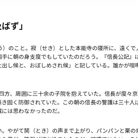
及ばず」
ょう）のこと。寂（せき）とした本能寺の寝所に、遠くで
相手に朝の身支度でもしていたのだろう。『信長公記』
仕出し候と、おぼしめされ候」と記している。誰かが喧
）四方、周囲に三十余の子院を抱えていた。信長が度々
築き固く防御されていた。この朝の信長の警護は三十人
威には思わなかったのだ。
歌舞伎俳優・尾上右近が休息を過
前列ホテル「UMITO 熱海 別邸」
い。やがて鬨（とき）の声まで上がり、パンパンと栗の