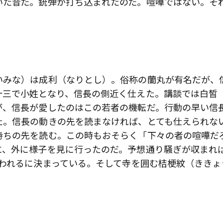
いた音だ。銃弾が打ち込まれたのだ。喧嘩ではない。そ
いみな）は成利（なりとし）。俗称の蘭丸が有名だが、
十三で小姓となり、信長の側近く仕えた。講談では白皙
が、信長が愛したのはこの若者の機転だ。行動の早い信
た。信長の動きの先を読まなければ、とても仕えられな
持ちの先を読む。この時もおそらく「下々の者の喧嘩だ
に、外に様子を見に行ったのだ。予想通り騒ぎが収まれ
われるに決まっている。そして寺を囲む桔梗紋（ききょ