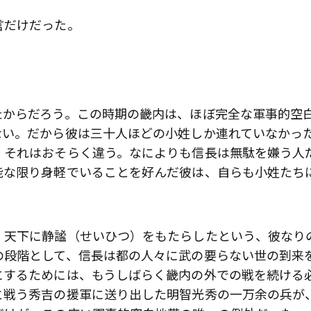
言だけだった。
たからだろう。この時期の畿内は、ほぼ完全な軍事的空
ない。だから彼は三十人ほどの小姓しか連れていなかっ
、それはおそらく違う。なによりも信長は無駄を嫌う人
能な限り身軽でいることを好んだ彼は、自らも小姓たち
、天下に静謐（せいひつ）をもたらしたという、彼なり
の段階として、信長は都の人々に武の要らない世の到来
にするためには、もうしばらく畿内の外での戦を続ける
と戦う秀吉の援軍に送り出した明智光秀の一万余の兵が