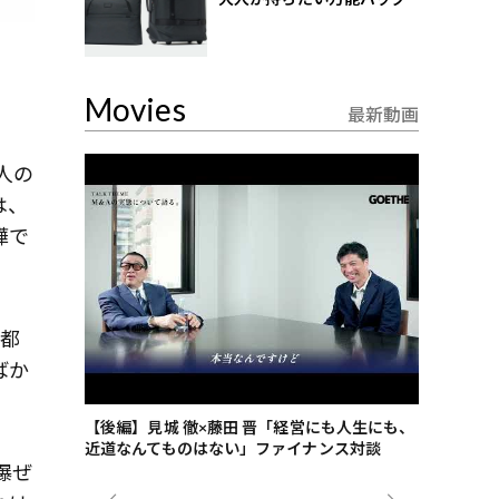
Movies
最新動画
人の
は、
嘩で
京都
ばか
ごした、海最
【後編】見城 徹×藤田 晋「経営にも人生にも、
【ゲーテ9
近道なんてものはない」ファイナンス対談
ンタビュー
爆ぜ
ジネス戦略