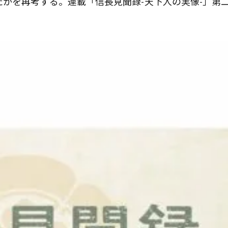
かを再考する。連載「信長見聞録-天下人の実像-」第